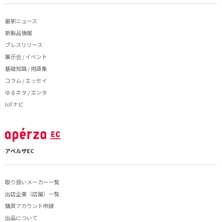
最新ニュース
新製品情報
プレスリリース
展示会 / イベント
基礎知識 / 用語集
コラム / エッセイ
ゆるネタ / エンタ
IoTナビ
アペルザEC
取り扱いメーカー一覧
出店企業（店舗）一覧
購買アカウント申請
出品について