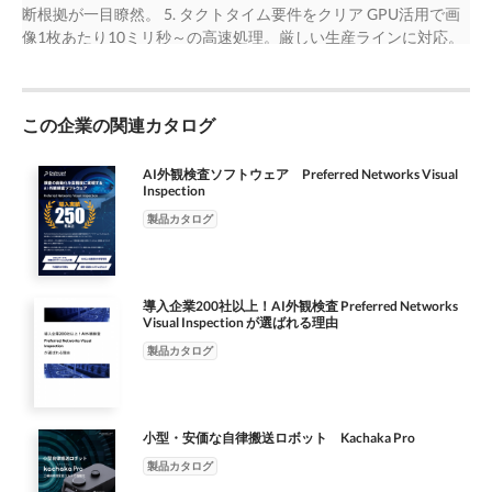
正確に判断します。 従来のAI外観検査 vs Preferred Networks
断根拠が一目瞭然。 5. タクトタイム要件をクリア GPU活用で画
Visual Inspection 従来のAI検査 Preferred Networks Visual
像1枚あたり10ミリ秒～の高速処理。厳しい生産ラインに対応。
Inspection 準備工数 準備工数 数千～数万枚の画像に対して、細
導入実績 250社以上 自動車 / 電子デバイス / 半導体 / 食品 / 建築
かく 「良品」「不良品」フォルダに分けるだけ 矩形で囲んだ
など AI外観検査のご導入につきお悩みがあれば下記よりお問い
り、塗りつぶしたり、ラベ でOK。 ル付けの作業が必要。 アノテ
合わせください。 株式会社Preferred Networks Preferred
ーション作業は一切不要。 （数週間～数か月の時間が必要）
この企業の関連カタログ
Networks Visual Inspection https://pvi.preferred-
（数日で立ち上げ可能） 現場での対応 現場での対応 品種変更時
networks.jp/forms.html
に新たなアノテーション作 新しい画像を「良品」「不良品」フ
AI外観検査ソフトウェア Preferred Networks Visual
ォル 業が必要になるため、立ち上げに時間 ダに追加するだけで
Inspection
即座に再学習が がかかる 可能 5つの強みで、すべての課題をク
製品カタログ
リア 1. 詳細アノテーション不要 ★最大の特徴★ 複雑な画像ラベ
ル付け作業は一切不要。「良品」「不良品」に分けるだけで十
分。 2. 少ないデータで学習可能 良品100枚、不良品20枚から高
精度に学習。膨大なデータ収集の手間を大幅削 減。 3. GUIで直感
導入企業200社以上！AI外観検査 Preferred Networks
Visual Inspection が選ばれる理由
的に運用
製品カタログ
小型・安価な自律搬送ロボット Kachaka Pro
製品カタログ