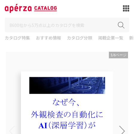
カタログ特集
おすすめ情報
カタログ分類
掲載企業一覧
新
1
/
6
ページ