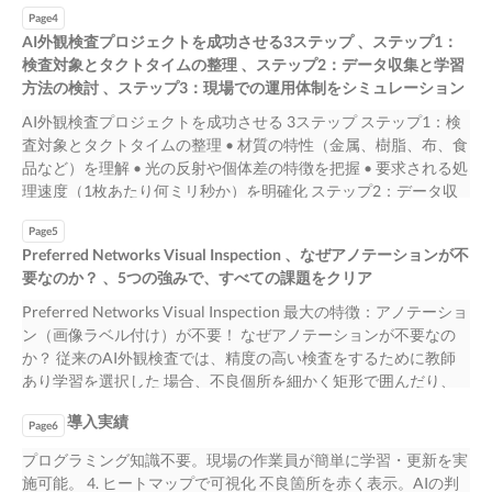
も安定して高精度で検出 適用例： 半導体、電子部品、食品検査
達成
Page4
など ② 教師なし学習（良品のみを学習） 原理： 良品の画像だけ
AI外観検査プロジェクトを成功させる​3ステップ 、ステップ1：
を学習させ、そこから外れたものを「異常」と判定 メリット：
検査対象とタクトタイムの整理 、ステップ2：データ収集と学習
不良品の画像が不足しても対応可能 適用例： 多品種少量生産な
方法の検討 、ステップ3：現場での運用体制をシミュレーション
ど 2つのアプローチ比較 比較項目 教師あり学習 教師なし学習 検
出精度 極めて高い 中程度 準備工数 多い（要アノテーション） 少
AI外観検査プロジェクトを成功させる 3ステップ ステップ1：検
ない
査対象とタクトタイムの整理 • 材質の特性（金属、樹脂、布、食
品など）を理解 • 光の反射や個体差の特徴を把握 • 要求される処
理速度（1枚あたり何ミリ秒か）を明確化 ステップ2：データ収
集と学習方法の検討 • 膨大なデータ準備が現実的かを判断 • 少な
Page5
いデータでの立ち上げが可能かを検討 • 詳細なアノテーション
Preferred Networks Visual Inspection 、なぜアノテーションが不
（手作業）の工数を評価 ステップ3：現場での運用体制をシミュ
要なのか？ 、5つの強みで、すべての課題をクリア
レーション • 現場の作業員が使いやすいシステムか確認 • 品種変
更時に容易に対応できるか確認 • サポート体制が充実しているか
Preferred Networks Visual Inspection 最大の特徴：アノテーショ
確認 これ以外にも導入実績が多く、信頼できるAI外観検査ソフ
ン（画像ラベル付け）が不要！ なぜアノテーションが不要なの
トウェアを選択すること も重要となってきます。
か？ 従来のAI外観検査では、精度の高い検査をするために教師
あり学習を選択した 場合、不良個所を細かく矩形で囲んだり、
塗りつぶしたりといった「アノテーション」 作業に膨大な時間
導入実績
がかかっていました。 Preferred Networks Visual Inspectionは、
Page6
Preferred Networks独自の深層学習 技術により、「良品」「不良
プログラミング知識不要。現場の作業員が簡単に学習・更新を実
品」の2つのグループに分けるだけで、AIが自動的に不 良箇所を
施可能。 4. ヒートマップで可視化 不良箇所を赤く表示。AIの判