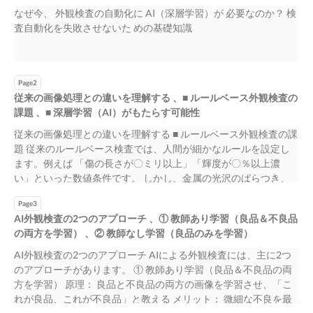
なぜ今、 外観検査の自動化に AI（深層学習）が 必要なのか？ 検
査自動化を失敗させないた めの基礎知識
Page2
従来の画像処理との違いを理解する 、■ ルールベース外観検査の
課題 、■ 深層学習（AI）がもたらす可能性
従来の画像処理との違いを理解する ■ ルールベース外観検査の課
題 従来のルールベース検査では、人間が細かなルールを設定し
ます。例えば 「傷の長さが〇ミリ以上」「輝度が〇％以上濃
い」といった数値条件です。 しかし、金属の光沢のばらつき、
布のシワ、色の個体差など、環境や製品の個 体差に対応でき
Page3
ず、以下の問題が発生します： ✓ 過検出：実は良品なのに
AI外観検査の2つのアプローチ 、① 教師あり学習（良品＆不良品
「NG」と判定（廃棄ロス） ✓ 見逃し：実は不良品なのに
の両方を学習） 、② 教師なし学習（良品のみを学習）
「OK」と判定（品質リスク） ✓ 品種変更時：ルール再設定に膨
大な時間が必要 ■ 深層学習（AI）がもたらす可能性 人間が細か
AI外観検査の2つのアプローチ AIによる外観検査には、主に2つ
いルールを教える必要がなく、コンピューター自らが「良い状
のアプローチがあります。 ① 教師あり学習（良品＆不良品の両
態」と 「悪い状態」の違いを学び取ります。 → ベテラン検査員
方を学習） 原理： 良品と不良品の両方の画像を学習させ、「こ
の「目利き」に近い自動化が実現 → 環境変動や製品の個体差に
れが良品、これが不良品」と教える メリット： 微細な不良を最
対応した高精度検査を実現 → 品質向上と生産効率向上を同時に