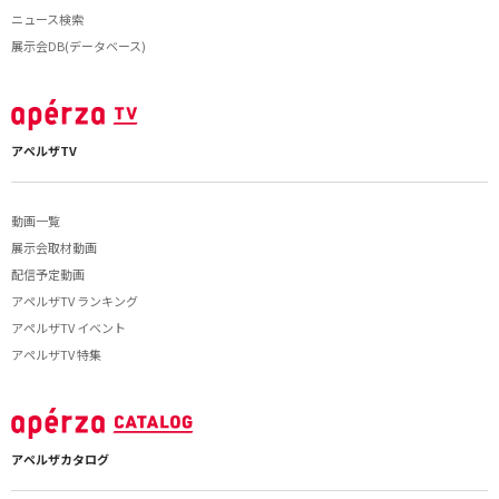
ニュース検索
展示会DB(データベース)
アペルザTV
動画一覧
展示会取材動画
配信予定動画
アペルザTV ランキング
アペルザTV イベント
アペルザTV 特集
アペルザカタログ