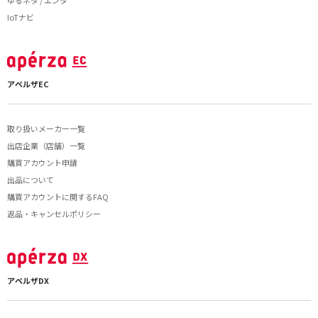
ゆるネタ / エンタ
IoTナビ
アペルザEC
取り扱いメーカー一覧
出店企業（店舗）一覧
購買アカウント申請
出品について
購買アカウントに関するFAQ
返品・キャンセルポリシー
アペルザDX