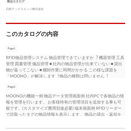
製品カタログ
日鉄テックスエンジ株式会社
このカタログの内容
Page1
RFID物品管理システム 物品管理できていますか︖ 機器管理 ⼯具
管理 図書管理 備品管理 ■ 社内の物品管理が出来ていない ■ 貸出
物が返ってこない ■ 棚卸作業に時間がかかる この様な課題を
「MOONO」が解決します︕物品の種類は問いません︕
MOONOのとは︖ RFIDリーダーを活⽤し多数のタグを⼀括で読
Page2
取り、管理作業の⼤幅短縮を実現︕ データはクラウドで管理す
る為、サーバー設置不要︕初期投資抑えて即運⽤頂けます︕
MOONOの機能⼀例 物品データ管理画⾯例 社内PCで各物品の情
RFID RFIDタグ データ管理サーバー RFIDリーダー タブレット・
報を管理を⾏います。 お客様特有の管理項⽬を追加する事も可
スマホ (株式会社デンソーウェーブ SP1) 管理したい物にタグを添
能です。(カスタマイズ費⽤別途必要) 端末画⾯例 RFIDリーダー
付 社内PC サーバー設置不要 タブレット・スマホを活⽤ RIFDを
で読取ったタグの物品情報を表⽰します。 物品の貸出・返却を
活⽤ 運⽤維持管理コスト削減 現場で作業が可能 ※1 スピーディ
⾏います。 お問い合わせ 日鉄テックスエンジ株式会社 電計事業
ーな作業が可能 お客様のニーズに合わせて 無料でスグ使える評
本部 ■営業部 〒100-0005 東京都千代田区丸の内2-5-2 三菱ビル