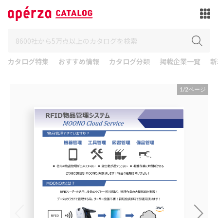
カタログ特集
おすすめ情報
カタログ分類
掲載企業一覧
新
1
/
2
ページ