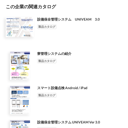
価版の カスタマイズ可能 提供が可能 オンプレミス版も提供可能
TEL：03-6860-6630 ■システムソリューション事業部 システム３
※2 ※3 ※1 インターネット接続環境が必要です。インターネッ
この企業の関連カタログ
部尼崎システムグループ 〒660-0856 兵庫県尼崎市東向島西之町
ト接続可能なWi-Fiもしくはモバイル回線を使⽤します。モバイ
１番地 TEL：06-6418-4754 https://www.tex.nipponsteel.com
ル回線の場合、別途SIMの契約が必要です。 ※2 カスタマイズは
設備保全管理システム UNIVEAM 3.0
別途費⽤が発⽣します。 ※3 評価版には使⽤期限があります。
製品カタログ
・ RFIDを使⽤しない管理サーバーのみの提供も可能です。 ・
Amazon Web Servicesその他のAWS商標は、⽶国その他の諸国に
おける、Amazon.com, Inc.またはその関連会社の商標です。
寮管理システムの紹介
製品カタログ
スマート設備点検 Android / iPad
製品カタログ
設備保全管理システム UNIVEAM Ver 3.0