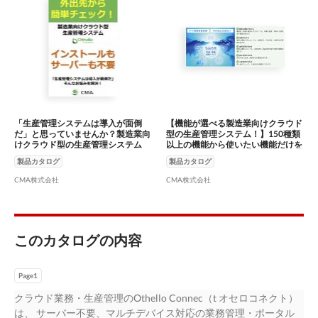
「生産管理システムは導入が面倒
【機能が選べる製造業向けクラウド
だ」と思っていませんか？製造業向
型の生産管理システム！】150種類
けクラウド型の生産管理システム
以上の機能から使いたい機能だけを
「オセロコネクト」なら、サーバー
選んで月額料金で使える柔軟性。
製品カタログ
製品カタログ
不要、インストール不要で、インタ
「チャット」「掲示板」「スケジュ
ーネットが繋がればデバイスフリー
ール」なども標準機能で利用可能。
CMA株式会社
CMA株式会社
で利用可能。
このカタログの内容
Page1
クラウド業務・生産管理のOthello Connec（t オセロコネクト）
は、 サーバー不要、マルチデバイス対応の業務管理・ポータル