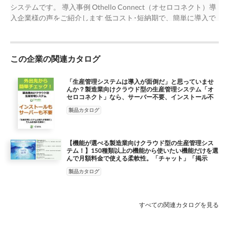
システムです。 導入事例 Othello Connect（オセロコネクト）導
入企業様の声をご紹介します 低コスト･短納期で、簡単に導入で
きました。 事業内容：金型の設計、金型部品の製作大阪府東大
阪市 C 社様 導入前について教えてください。 受注情報は担当者
の頭の中か図面しかありませんでした。納期変更や仕様変更の情
この企業の関連カタログ
報が共有できず、都度現場と事務 所での確認が必要で、担当者
が不在だと確認する方法がない状態でした。 社長や営業は外出
が多く、受注状況や納品状況が分からない為、問い合わせがある
「生産管理システムは導入が面倒だ」と思っていませ
んか？製造業向けクラウド型の生産管理システム「オ
度に事務所へ電話して状況を 確認する必要がありました。 エク
セロコネクト」なら、サーバー不要、インストール不
セルを使って受注、売り上げの管理をしていましたが、担当者し
要で、インターネットが繋がればデバイスフリーで利
製品カタログ
用可能。
か情報が分からないので、情報の共有、 進捗の確認がスムーズ
に出来ない問題を抱えていました。生産管理の導入も検討しまし
たが、会社規模に合わない、複雑 で高価なパッケージが多く、
【機能が選べる製造業向けクラウド型の生産管理シス
導入をためらっていました。 導入後はどうなりましたか︖ 「ク
テム！】150種類以上の機能から使いたい機能だけを選
ラウド」「生産管理」で検索したらオセロコネクトが目についた
んで月額料金で使える柔軟性。「チャット」「掲示
板」「スケジュール」なども標準機能で利用可能。
ので問合せをしたところ、訪問、デモと ヒアリングを実施頂け
製品カタログ
る事になりました。担当の営業が業務に詳しい事は勿論、クラウ
ドの安全性や可用性につい ても丁寧に説明下さり、不安は無く
なりました。導入を決めたポイントは、「サーバーが要らない、
すべての関連カタログを見る
更新料も要らない」 「スマホで出荷状況が確認出来る」 「外出
先で受注の入力ができる」事でした。発注後、即日使用可能なの