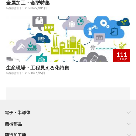
金属加工・金型特集
特集開始日：
2023年5月31日
111
カタログ
生産現場・工程見える化特集
特集開始日：
2021年7月5日
電子・半導体
機械部品
製造加工機