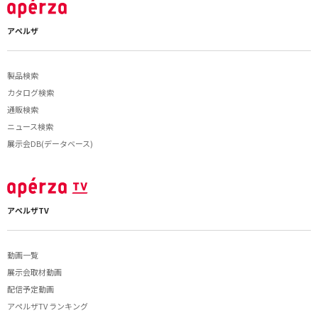
アペルザ
製品検索
カタログ検索
通販検索
ニュース検索
展示会DB(データベース)
アペルザTV
動画一覧
展示会取材動画
配信予定動画
アペルザTV ランキング