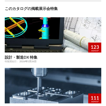
は驚きました。 また、ガジェットとプッシュ通知があるので、
納期遅れを事前に確認出来、営業、事務所、現場での情報共有が
このカタログの掲載展示会特集
可能 になりました。ソフトウエアのアップデート作業も要らな
いので、使う事だけに専念できる、というのは余分な ストレス
が無く、長く使えると思います。 これから本格稼働ですが、オ
セロコネクトを使ってさらに業務効率を上げていきたいと、社員
一同強く思っています。 Before After 導入前、手書きで管理して
いるものが多く、書き間違いや、 導入後、全てWEB 上で確認可
能になり、確認でかかっていた時間が 文字が読めないこともよ
123
く起こり、確認作業に時間を費やしていた。 なくなり、作業の
生産性が向上した。
カタログ
設計・製造DX 特集
特集開始日：
2026年5月26日
111
カタログ