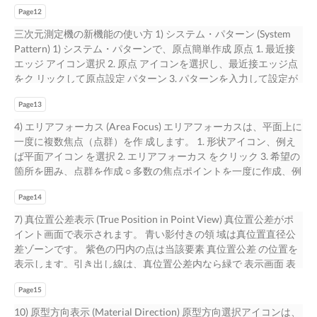
｢連写スナップショット」を選択 ○ 部品の全体像が一目で分かる
面、平面又は軸が他に対し、全ての点で等距離であるという条件
収集しながら、 （固定の場合） 同一部品を数回⾛⾏させること
Page12
〜 通常のスナップショット 〜 〜 連写スナップショット 〜 ○ 画像
の方向公差で、 デー (Parallelism) タム直線又はデータム平面に
ができ ます。  固定︓プログラムを再生する回数を 設定（例、
が保存できる ○ レポートに画像を貼り付けられる ○ オプションの
対して平⾏な幾何学的直線又は幾何学的平面から平⾏であるべき
三次元測定機の新機能の使い方 1) システム・パターン (System
10回）  無制限︓プログラムを無制限に再生 （無制限の場合）
疑似マシン（マシンに接続せずに測定ソフト InSpecを動作）に連
直 線形体または平面形体のひらき許容値です。 データポイント
Pattern) 1) システム・パターンで、原点簡単作成 原点 1. 最近接
7) 自己診断データ収集（Self-Diagnostics) InSpecには、自己診断
写スナップショットをインポートしてオフ ラインで測定・編集
は、作られた2つの直線間に存在し なければなりません。 2本の
エッジ アイコン選択 2. 原点 アイコンを選択し、最近接エッジ点
機能が内蔵され ています。ヘルプメニューから診断 データ収集
ができる 9) レポート書式 (Reporting Format) 各種のレポート書
直線間のギャップ距離が平⾏度値です。 傾斜度 傾斜度は表面、
をク リックして原点設定 パターン 3. パターンを⼊⼒して設定が
を選択すると、  診断データ収集画面が開く 機種名 品名コード
式で測定データの表⽰、印刷が出来ます。 書式は、メニューか
中央平面又は軸がデータム平面か軸から特定角度に在るという条
完了 4. 次に、各要素を測定....... 2) システム・パターンで、置くだ
 Collect Diagをクリックすると、 シリアル番号 代理店名 ｢名前
ら選択できます︓ 1. 簡易書式 2. 標準書式 ○ 書式をExcelやPDFへ
件の方向公差で (Angularity) す。 公差は、データム又は軸に対し
Page13
けで測定 1. 実⾏ を押下 2. 原点近辺に最近接エッジ点を⼊⼒ 3. 継
を付けて保存｣画面が開き、 ユーザー名 ファイル名が自動挿⼊さ
変換できます ○ 全ての書式に測定図形を挿⼊できます ○ 測定図形
て特定の角度で作られた2つの平⾏線で決定されます。 デー タポ
続 を押下 原点⼊⼒ 4. 測定開始...... ○ 原点作成が簡単 ○ 被測定物は
4) エリアフォーカス (Area Focus) エリアフォーカスは、平面上に
れ、Zip ファイルが自動生成 顧客情報入力 マシンに問題が発生し
のみの表⽰、印刷もできます 1. 簡易書式 2. 標準書式 簡単なタイ
イントは、作られた2つの直線間に存在しなければなりません。
自由に置くだけでよい ○ 部品を固定する冶具の節約 2) バーコー
一度に複数焦点（点群）を作 成します。 1. 形状アイコン、例え
た場合、この 記事入力欄 e-mail で送信できます ZIPファイルを
トル⼊り、枠線無し 枠線表⽰、公差内外と図形表⽰ 10
2本の直線間のギャップ距離 が傾斜度値です。 同⼼度 同⼼度
ド認識 (OCR-Barcode) OCR（光学⽂字認識）機能がバーコード
ば平面アイコン を選択 2. エリアフォーカス をクリック 3. 希望の
代理店におくれば、問 題解決の手助けになります。 この欄に診
は、データム円の中⼼に対する他の円形物体の中⼼の位置のひら
を認識し、読み取 ります。 1. ｢OCR-バーコード」を選択 2. クリ
箇所を囲み、点群を作成 ○ 多数の焦点ポイントを一度に作成、例
断データが表示されます このボタンを押下すると、情報が収集
許容値です。 公差は、第 (Concentricity) 二要素の全データポイ
ック＆ドラッグでバーコードを囲む 3. ボタンでバーコードを読
えば、100焦点100 クリックに対し、単に平面を囲むだけで100
されます 9
ントが存在する軸又は要素の中⼼に沿って、円を置くことで決定
み取り、確認 バーコード 3) テキスト認識 (OCR-Text) OCR（光学
Page14
焦点が生成 できる ○ 点群を分解して新たな要素が作成できる ○
されます。 言い換えると、それは2つの要素の中⼼にどれだけ接
⽂字認識）機能がテキストを認識し、読み取り ます。 1. ｢OCR-
点群の最大、最小距離点を表⽰ 5) 着座平面 (Seating Plane) 又は
7) 真位置公差表示 (True Position in Point View) 真位置公差がポ
近しているかを⽰すものです。 線の輪郭度 線の輪郭度は理論的
テキスト」を選択 2. クリック＆ドラッグで⽂字を囲む 3. ボタン
コプラナリティー 着座平面はコネクターやIC等のピンの下面か
イント画面で表⽰されます。 ⻘い影付きの領 域は真位置直径公
に正確な寸法によって定められた幾何学的輪郭からの線の輪郭の
でテキストを読み取り、確認 テキスト 11
らの最大距離点 着 座 を⾒つけ、コプラナリティー(共平面性又は
差ゾーンです。 紫色の円内の点は当該要素 真位置公差 の位置を
ひらきの許 (Profile of a Line) 容値で、ノミナル要素の周りに2次
端子最下面均一 平 性）を測定します。 面 ○ コプラナリティー表
表⽰します。引き出し線は、真位置公差内なら緑で 表示画面 表
元公差ゾーンを確⽴します。 この両側公差値は、ノミナル要 素
⽰ ○ エリアフォーカスで点群一括作成 ○ 点群範囲が選択可能 ○ 点
⽰され、公差外なら赤線で表⽰されます。 8) ポイント画面の拡
から最大データポイント迄の距離を2倍にすることで決定されま
群の最大、最小距離点を表⽰ ○ 1個のICピンを測定し、他の多数
Page15
大 (Large Point View) ポイント画面を右クリックし、「ポイント
す。 要素のノミナル値は⼊⼒ しなければなりません。 今あるシ
のピンを全て一度にコ ピー可 6) 幾何公差表示 (GD & T) 理論上の
画面を拡大」を 選択すると現⾏のポイント画面から分離した大
10) 原型方向表示 (Material Direction) 原型方向選択アイコンは、
ステムはデータム参照として振舞います。 もし、データム参照