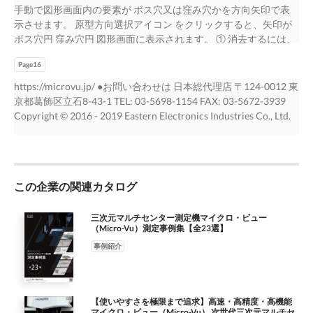
各幾何形状に対する一連の点群の誤差をポイン ト画面を切替え
型画面を表 ⽰します。 ○ 等角図、正面図、平面図等、5種類の画
手動で図形画面内の要素が ボス穴又は窪み穴かを方向矢印で表
が無ければ、要素を作り、要素上にシステム原点を設定し、複写
て表⽰します︓ 公差表示 ポイント画面 ○ 赤丸が両側最大偏差を
面表⽰ ○ 部品を三次元で回転 ○ ポイント画面で図形を回転させる
⽰させます。 原型方向選択アイコン をクリックすると、矢印が
要素を作り、その複写要素に公 差を規定します。 面の輪郭度 面
表⽰ ○ 赤い線が公差オーバーを表⽰ ○ 点にマウスを置くと、偏差
と、図形画面が追従 ○ 拡大ポイント画面が保存できる 9) ポイン
ボス穴円 窪み穴円 図形画面に表⽰されます。 ① 消去するには、
の輪郭度は理論的に正確な寸法によって定められた幾何学的輪郭
値表⽰ ○ カメラを指定位置に移動 ○ 各種公差を同一画面内で選択
ト画面の保存 (Saving Point View) ポイント画面を右クリックする
再度アイコンをクリック ② 方向を変えるには、要素内の矢印を
からの面の輪郭のひらきの許 (Profile of a Surface) 容値で、ノミ
○ 画面を保存 1) 点の差分誤差 2) 形状公差 ３）輪郭公差 要素の実
とポイント画面（大型ポイン ト画面も）をファイルに保存でき
Page16
ダブルクリック 矢印外側 矢印内側 任意の矢印をダブルクリック
ナル要素の周りに3次元公差ゾーンを確⽴します。 この両側公差
測値と平均化された要素 真直度や真円度等の幾何形状と 公称幾
ます。「ポイント画面を保 存」をクリックすると、下記の「名
すると、要素原型のその全ての方 向が変更されます。 その結
値は、ノミナル要 素から最大データポイント迄の距離を2倍にす
https://microvu.jp/ ●お問い合わせは ⽇本総代理店 〒124-0012 東
何形状との差分を図形表⽰ の形状値の偏差を表⽰ の差分を図形
前を付けて保存」ダイア ログが開きます。 ファイル名、保存先
果、ポイント画面の適正幾何から 窪んだスロット の点偏差の表
ることで決定されます。 要素のノミナル値は、⼊ ⼒しなければ
京都葛飾区⽴⽯8-43-1 TEL: 03-5698-1154 FAX: 03-5672-3939
表⽰ 公差外は 赤色表示 マウスでポイ ントすると、偏 差を表示
を特定し、BMP又は JPEGを選択します。 ダイアログボックス下
記が変ります。 突起矩形 突起円 1.3622 -1.3622 矢印が外側、 矢
なりません。 今あるシステムはデータム参照として振舞いま
Copyright © 2016 - 2019 Eastern Electronics Industries Co., Ltd.
右クリックで、 公差を選択 12
部に、要素名と時間、要素プロパ ティー及びスケールを表⽰、
印が内側、 ボス穴の偏差値 窪み穴の偏差値 レ11) ポ異点除ー去
す。 円周振れ 円周振れ公差はデータム軸直線を軸とする回転体
の3個のチェックボックスがあ ります。 13
(トOutli内er Reのjectiプon) ロンプト 異点除去は要素幾何タイプ
をデータム軸直線のまわりに回転したとき、そ (Circular Run-
に基づき、データ点のフィルターリ ング（振るい分け）を⾏い
out) の表面が指定された位置または任意の位置において指定され
ます。 円要素のデータは点の差分 誤差に対してフィルターが掛
た方向に変位する許容値です。 この 公差は、円と弧に適用され
けられ、同様に、線要素は線の差 分誤差からのデータに対して
この企業の関連カタログ
ます。 振れ値は要素の形状のみならず、基準点への要素の偏⼼
フィルターが掛けられます。 異点は、⻑さ、標準偏差、割合か
度にも 影響します。 全振れ 全振れ公差はデータム軸直線を軸と
ら設定除去できます。異点除 去された点は灰色で表⽰されま
する回転体をデータム軸直線のまわりに回転したとき、その
三次元マルチセンター測定機マイクロ・ビュー
（Micro-Vu）測定事例集【全23選】
す。 異点除去点 （灰色表示） 14
(Total Run-out) 表面が指定された方向に変位する許容値です。 こ
の公差は円柱と円錐に適用されます。 振れ値は 要素の形状のみ
事例紹介
ならず、基準軸への要素の偏⼼度にも影響します。 6
【使いやすさを極限まで追求】高速・高精度・高機能
マイクロ・ビュー（Micro-Vu） 次世代三次元マルチセ