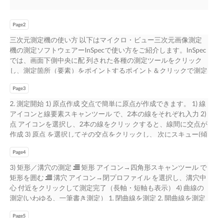
Page2
三次元測定機の使い方 以下はマイクロ・ビュー三次元画像測定
機の測定ソフトウェアーInSpecで使い方をご紹介します。InSpec
では、画面下側中央に配 列された各種の測定ツールをクリック
し、測定箇所（要素）をポイントするポイント＆クリックで測定
が⾏え、且つ測定しながら直 ちにプログラムを自動生成するテ
Page3
ィーチング方式を採用しています。 測定形状を表示 データ出力
画面 する図形画面 座標位置表示 測定ツール と照明制御 • 要素形
2. 測定開始 1) 原点作成 交点で簡単に原点が作成できます。 1) 線
状 • 要素作成 • 要素測定 入力リスト • 測定プログラム 測定箇所
アイコンと線要素スキャンツール で、2本の線をそれぞれ⼊⼒ 2)
の形 • 測定ツール 状を画像表示 するカメラ画面 点 群 表 示 及 び
点 アイコンを選択し、2本の線をクリッ クすると、線間に交点が
公差表示画面 1. プログラム作成手順 ▌アイコン 1) 要素形状アイ
作成 3) 原点 を選択してその交点をクリックし、 次にスキュー(傾
コン 要素形状 測定したい要素の形状（円 、線 、矩形 等）を選択
き) アイコンを選択し て2本の線の何れかをクリックすると、原
アイコン 2) 要素作成アイコン 測定した要素から新しい要素（接
Page4
点 設定が完了です。 2) 代表的な要素の測定 1)円／弧の測定  円
線 、平⾏線 、垂線 等）を作成、又原点作成用アイコンからシス
アイコン／弧 アイコンを選択  円要素スキャンツール ／弧スキ
3) 矩形／溝穴の測定  矩形 アイコン→四角形スキャンツール で
テム原点を作成 要素作成 アイコン 3) 要素測定アイコン 測定した
ャンツール で円／弧 内を3点クリックして測定完了 2) 点の⼊⼒
矩形を囲む  溝穴 アイコン→閉プロファイル を選択し、溝穴中
い幾何（線 、弧 、円 、閉曲線等 ）を選 択し、その形状をクリッ
と測定 1. 最近接エッジに点⼊⼒  点 アイコン選択  最近接エ
⼼ 付近をクリックして測定完了（⻑軸・短軸も表⽰） 4) 曲線の
クあるいはドラッグして測定データを取得 要素測定 アイコン 測
ッジ アイコンを選 択、点を⼊⼒して測定完了 2. 最遠隔エッジに
測定(いわゆる、一筆書き測定） 1. 閉曲線を測定 2. 開曲線を測定
定は全て、マウスの操作で⾏えます（微細な移動調整は付属のジ
点⼊⼒  点 アイコン選択  最遠隔エッジ アイコンを選 択、点
 閉曲線 アイコンを選択  開曲線 アイコンを選択  閉曲線ト
ョ イスティックペンダントでも⾏えます）。 画像システムで
を⼊⼒して測定完了 3. 手動で点⼊⼒  点 アイコン選択  手動
Page5