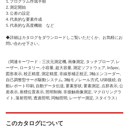
1. プログラム作成手順
2. 測定開始
3. 公差の設定
4. 代表的な要素作成
5. 代表的な高度機能 など
◆詳細はカタログをダウンロードしご覧いただくか、お気軽にお
問い合わせ下さい。
（関連キーワード：三次元測定機, 画像測定, タッチプローブ, レ
ーザー, ロータリー, 小容量, 超大容量, 測定ソフトウェア, InSpec,
図形表示, 校正精度, 測定精度, 非線形補正校正, 3軸エンコーダー,
自己調整型サーボ駆動システム, 3軸モノレール方式, USB接続, 自
動レポート印刷, 自動データ伝送, 要素形状, 要素測定, 点群表示, 公
差表示, 座標位置表示, 照明制御, 非接触画像測定, マクロリングラ
イト, 落射照明, 透過照明, 同軸照明, レーザー測定, スタイラス）
このカタログについて