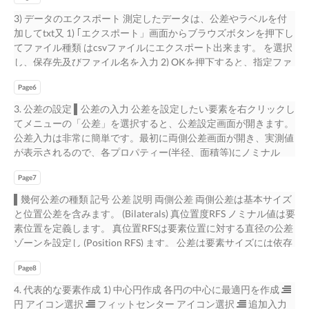
レース を選択  開曲線線トレース を選択  任意の輪郭をクリ
は、エッジの検出や鮮明な画像が重要です。⾃動照明と⾃動焦点
ポイント アイコンを選 択、点を⼊⼒して測定完了 4. 高さ測定に
ック  開始、方向、終点をクリック 〜 距離の選択肢 〜 5) 距離
3) データのエクスポート 測定したデータは、公差やラベルを付
機能は精度に重要な役割を果たします。 ▌自動照明（オートライ
焦点で点⼊⼒  点 アイコン選択  フォーカスポイント アイコ
の測定  距離 アイコンを選択  距離を測りたい要素をクリック
加してtxt又 1) ｢エクスポート」画面からブラウズボタンを押下し
ティング） InSpecの自動照明システムは、自動的に最適な照明を
ンを選択、点を⼊⼒、測定完了 5. エッジの最適箇所に点⼊⼒ 
 選択肢から希望の距離を選んで 測定完了 6) 角度の測定 〜 角度
てファイル種類 はcsvファイルにエクスポート出来ます。 を選択
選択する様に設 計されており、以下の照明をサポートしていま
点 アイコン選択  ベストエッジ アイコン選択、 点を⼊⼒して測
の選択肢 〜  角度 アイコンを選択  測りたい角度を構成する2
し、保存先及びファイル名を⼊⼒ 2) OKを押下すると、指定ファ
す︓ • 落射照明︓リングライトで上から照射 • 透過照明︓ステー
定完了 2
本の 線 を⼊⼒  選択肢から希望の角度を選ん で測定完了 7) O-
イルにデータがエクスポート（自動繰 返し測定可） 〜 txt エクス
ジガラスの下から照射 • 同軸照明︓カメラの中⼼から照射 照明
リング形状の測定  O-リング アイコンとO-リングスキャンツー
Page6
ポート 〜 〜 csv エクスポート 〜 4) プログラムの保存 測定したプ
ボタンは自動的に最適な照明を選びます。 落射照明（リングラ
ル を選択  目的のO-リングの真中辺りをクリックして測定完了
ログラムは、拡張子iwpが付与され、 1) ｢ファイル」→「保存名｣
3. 公差の設定 ▌公差の⼊⼒ 公差を設定したい要素を右クリックし
イト）は白色LEDで、個別５リング照明、個別8分 自動照明 円照
 O-リングの内部直径、外部直径及び厚さを表⽰ 3
をクリック InSpec画面から保存出来ます。 2) ｢名前を付けて保
てメニューの「公差」を選択すると、公差設定画面が開きます。
明、個別４０セグメント照明を含みます。 ▌自動焦点（オートフ
存」画面が開く 3) 保存先を指定し、ファイル名を⼊⼒ 5) 保存し
公差⼊⼒は非常に簡単です。最初に両側公差画面が開き、実測値
ォーカス） オートフォーカス ボタンは自動的に最適な焦点を取
たプログラムで測定 保存したプログラムをダブルクリックする
が表⽰されるので、各プロパティー(半径、面積等)にノミナル
ります。 又、手動でも高さを変えるZ軸移動 ボタンで焦点が取れ
と、 1) 実⾏ボタン を押下 InSpec画面が開きます。 2) 原点を⼊⼒
（定格）値及び上限・下限値を⼊⼒するだけです。 例︓円要素
ます。 自動焦点 フォーカスは画像のコントラストに基づきま
3) 継続ボタン を押下 4) プログラムが自動⾛⾏し、測定を完了し
Page7
に於ける公差対応アイコンの説明︓ 真位置度MMC 円周ブレ 真
す。 ⿊、白、そして画一 的な灰色の部品上でさえも、オートフ
ます 4
位置度LMC 線の輪郭度 真位置度RFS 同⼼度 両側公差 真円度 ノミ
ォーカス とフォーカスポイ ントツール を使用すれば、十分なコ
▌幾何公差の種類 記号 公差 説明 両側公差 両側公差は基本サイズ
ナル値及び上限・下限値入力 ▌公差画面の一部表⽰例︓ ▌データ
ントラストが得られます。 1
と位置公差を含みます。 (Bilaterals) 真位置度RFS ノミナル値は要
ムボーナス︓ LMC（最小実体状態）又はMMC（最大実体状態）
素位置を定義します。 真位置RFSは要素位置に対する直径の公差
公差を持っている要素のデータムが調整され、その要素により合
ゾーンを設定し (Position RFS) ます。 公差は要素サイズには依存
うものとなりま す。 これは、要素毎、データムボーナス数毎に
しません。 注︓Regardless of Feature Size (RFS)︓要素のサイズ
位置偏差を小さくします。下記の画面から、要素の偏差値をノミ
Page8
に影響されない実体公差方式。 真位置度MMC ノミナル値は要素
ナル値より小さく するボーナスが自動的に要素に適用されま
位置を定義します。 真位置MMCは要素がその最大実態状態から
4. 代表的な要素作成 1) 中心円作成 各円の中⼼に最適円を作成 
す。 5
外れる時に増加 (Position MMC) する直径の公差ゾーンを設定し
円 アイコン選択  フィットセンター アイコン選択  追加⼊⼒