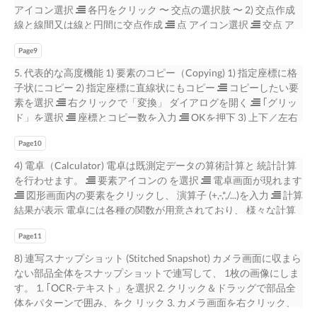
ます。 公差は要素サイズに依存します。 注︓Maximum Material
アイコン選択  各円をクリック 〜 交点の選択肢 〜 2) 交点作成
Condition (MMC)︓ 最大実体状態（要素の実体が最大となるよう
線と線間又は線と円間に交点作成  点 アイコン選択  交点 ア
な許 容限界寸法をもつ要素の状態。） 真位置度 LMC ノミナル値
イコン選択  線又は円をクリック  選択肢から希望の交点を選
は要素位置を定義します。 真位置LMCは要素がその最小実態状
Page9
ぶ 3) 垂線作成 〜 二等分線作成の場合 〜 線と円間又は線と点間に
態から外れる時に増加 (Position LMC) する直径の公差ゾーンを設
垂線を作成  線 アイコン選択  垂線 アイコン選択  線、円又
5. 代表的な高度機能 1) 要素のコピー（Copying) 1) 指定座標に格
定します。 公差は要素サイズに依存します。 注︓Least Material
は点をクリック 〜 接線の選択肢 〜 4) 接線作成 円間に接線を作成
子状にコピー 2) 指定座標に直線状にもコピー  コピーしたい要
Condition (LMC)︓ 最小実体状態（要素の実体が最小となるよう
 線 アイコン選択  接線 アイコン選択  円をクリック  選択
素を選択  右クリックで「変換」 ダイアログを開く  ｢グリッ
な許容限界 寸法をもつ要素の状態。） 真直度 真直度は表面の成
肢から希望の接線を選択 〜 内接円作成の場合 〜 5) 外接円作成 複
ド」を選択  座標とコピー数を⼊⼒  OKを押下 3) 上下／左右
分又は軸が直線という条件を伴った形状公差で、直線物体の幾何
数円に外接する円を作成  円 アイコン選択  外接 アイコン選
対称にコピー 4) 回転させてコピーも（例、90度）  コピーした
学的に正しい (Straightness) 直線からの許容値です。 真円度 真円
択  それぞれの円をクリック 6）最小ゾーン 〜 複数線の最小ゾ
Page10
い要素を選択  右クリックで「ミラー」 ダイアログを開く  X
度は全ての点が円の丸みを決定するのに使われる、中⼼から等距
ーン 〜 複数円の最小ゾーンをゾーンの 中⼼に作成  円 アイコ
軸／Y軸対象を選択  OKを押下 2) コマンドライン（Command
4) 電卓（Calculator) 電卓は既測定データの算術計算と 統計計算
離にあるという条件を持っ (Circularity) た形状公差で、円形物体
ン選択  最小ゾーン アイコン選択  それぞれの円をクリック 7
Line) コマンドラインは外部アプリケー 検査報告書を指定した場
を⾏わせます。  要素アイコンの を選択  電卓画面が現れます
の幾何学的に正しい円からのひらきの許容値です。 平面度 平面
合の例︓ ション、.cmd, .exe, .batファイル の様な実⾏ファイルを
 図形画面内の要素をクリックし、 演算子 (+,-,*,/...)を⼊⼒  計算
度は表面が全ての点を1平面内に持つ形状公差で、平面物体の幾
開きます。  ｢ファイル｣→｢コマンドライ ン｣を選択  開きたい
結果が表⽰ 電卓には各種の関数が用意されており、 様々な計算
何学的に正しい平面からのひ (Flatness) らきの許容値です。 直角
ファイル名を選択し、 編集画面に⼊⼒  測定を開始すると、直
ができます。 5) 点群（Point Cloud) 点群機能は要素を点群に分解
度 直角度は表面、平面又は軸が他に対し直角であるという条件
ちにそ のファイルが開かれます。 測定する部品画像を開いた
Page11
し、新た な要素を作成します。 例︓測定済み閉曲線  点群 を選
を持った方向公差で、データム直線 (Perpendicularity) 又はデー
り、SPC ソフトを開いたり、前回の検査報告 書を指定して開い
択  図形画面の閉曲線をクリック  曲線編集画面から新要素作
8) 連写スナップショット (Stitched Snapshot) カメラ画面に収まら
タム平面に対して直角な幾何学的直線又は幾何学的平面から直角
たりが出来ます。 3) 温度補正（Temperature Compensation)
成 又、点群は⼊⼒としても使えます。 点群の有効利用は、特に
ない部品全体をスナップショットで連写して、 1枚の画像にしま
であるべき直線形体ま たは平面形体のひらき許容値です。 デー
１）室温を補正 〜 膨張係数 〜  ｢温度補正｣を選択  室温を⼊
レーザーとの 組み合わせで部品表面の点群を簡単に 収集するこ
す。 1. ｢OCR-テキスト」を選択 2. クリック＆ドラッグで部品全
タポイントは、2本の直線間に存在しなければなりませ ん。 2本
⼒ 2) 膨張係数  被測定物の材質の膨張係数を選択 8
とです。 6) 周回（Cycle) 周回は特定回数又は無制限でプログラ
体をパターンで囲み、をク リック 3. カメラ画面を右クリック、
の直線間のギャップ距離が直角度値です。 平⾏度 平⾏度は表
ムを再生させます。自動エクスポート では、繰り返しデータを