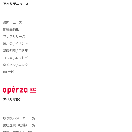
アペルザニュース
最新ニュース
新製品情報
プレスリリース
展示会 / イベント
基礎知識 / 用語集
コラム / エッセイ
ゆるネタ / エンタ
IoTナビ
アペルザEC
取り扱いメーカー一覧
出店企業（店舗）一覧
購買アカウント申請