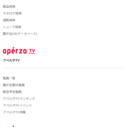
製品検索
カタログ検索
通販検索
ニュース検索
展示会DB(データベース)
アペルザTV
動画一覧
展示会取材動画
配信予定動画
アペルザTV ランキング
アペルザTV イベント
アペルザTV 特集