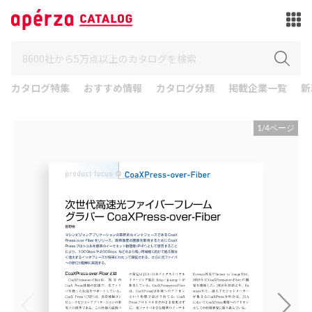
カタログ特集
おすすめ情報
カタログ分類
掲載企業一覧
新
1
/
4
ページ