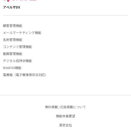
アペルザDX
顧客管理機能
メールマーケティング機能
名刺管理機能
コンテンツ管理機能
動画管理機能
デジタル招待状機能
WebFAX機能
電帳箱（電子帳簿保存法対応）
無料掲載 / 広告掲載について
機能改善要望
運営会社