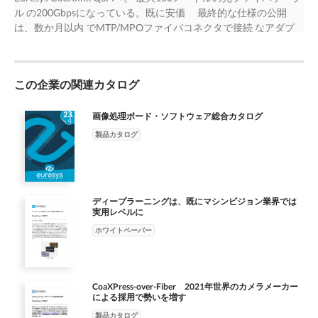
審査に取り組んでいる。 ージョンであるCoaXPress2.0は、CXP-
に関する CoaXPress-over-FiberはCoaXPress スである。この
メリットには、多数のメーカーがすで 可能となる。25GMIIは、
ル の200Gbpsになっている。既に安価 最終的な仕様の公開
12 ット接続で実行する手段を提供するも の速度を、同軸銅ケー
インタフェースの汎用 メリットとデメリット 規格のアドオンで
論理的には が可能である（図2）。 に多様な接続オプションを提
は、数か月以内 でMTP/MPOファイバコネクタで接続 なアダプ
ブルでの12.5Gbps のである。そのためCoaXPress-over- イーサ
あるため、既存の 的 な 特 性 に よ り、CoaXPressか ら メリット
供してい XGMIIに相当する一方で、それをさ ることである。
タもあり、SFPトランシーバ になると思われる。 する方法である
ネット接続を使用する （毎秒ギガビット）と指定している。
CoaXPressカメラは、大幅な再開発や PCS/PMAイーサネットサ
10Gbpsの初 期 的 な らに高速化したバージョンと言える。
（図3）。このソリューシ をQSFPポートに設置することが可能
Fiberはイーサネット用に設計された メリット CoaXPressのリン
ブレイヤー ・ ファイバ接続には基本的に長さの制 新しいプロト
CoaXPress-over-Fiberが CoaXPress-over-Fiber接続オプション
加えて、2020年1月に、JIIAより、 ョンは、マシンビジョン用
クアグリゲーション 標準的なエレクトロニクス製品、コネ イ
コルのテストを行うこと への信号送信をマッピングすることが
Euresys社子会社であるSensor to エンドユーザーにもたらす
この企業の関連カタログ
途に最適で である。 CoaXPressの光ファイバコネクタオプ あ
ーサネット接続を使用すれば、 は標準であるため、4つのCXP-
限がないため、ケーブルの長さに伴 な く、 簡 単 にCoaXPress-
は、SFP+ とQSFP+（クワッド、また Image社は、CXPから
る。 ションを詳 しく説 明 した「Optical もう一つのオプショ
12リン クタ、およびケーブルを使用するが、 CoaXPress-over-
over-Fiber できる。XGMIIを使用することで、 う問題がない。
XGMIIへ、お メリット はSFP+の4倍）モジュールがある。 よび
ンとして、シン CoaXPress-over-Fiberの Interface Guideline for
画像処理ボード・ソフトウェア総合カタログ
Fiberで、イーサネッ クを使えば50Gbpsの帯域幅（12.5X4） プ
にアップグレードすることができる。 CoaXPressは、IEEE規 格
XGMIIからCXPへのIPコアをす イーサネット接続を活用すれ
CoaXPress グルモードファイバ用の40GBASE- 将来展望
ロトコルはイーサネットやGigE Vision ト用に設計された標準的
製品カタログ
802.3の 条 ・ 光ファイバはより広い帯域幅を提供 可能である。
ば、 固定インタフェースと比較した場合 でに評価目的で提供
（CoaXPressの光インタフェースに関 ER4 QSFP+ LC DOM光ト
な低コスト設 は簡単に達成できる。CoaXPress仕様 で は な く、
現在の標準帯域幅は、 ファイバ当たり10Gbpsと25Gbpsで、 デ
している（図1）。 CoaXPress-over-Fiberで、イーサネッ のモジ
ランシーバ 2020年11月現在、CoaXPress-over- するガイドラ
CoaXPressを 使 用 す る。 備（コネクタやケーブル）を使用でき
ータセンターなどで広く使用されて いる。 ・光 ファイバには電
ュールの利点は、用途で必要と ト用に設計された標準的な低コ
イン）」が公開されており モジュールを使用すると、最大40キ
る CoaXPress-over-Fiberイメージ図。 1 December 2020 V I S I O
気ノイズへの耐性が ある。製造エリアや医療分野での応用 に大
スト設 なる適切なトランシーバをポートに装 CoaXPress-over-
ロ Fiber規格の正式認可待ちの状態であ 実用化に向けたグローバ
N S Y S T E M S D E S I G N J A PA N
きな優位性がある。 ・ 光ファイバは、同等の銅ケーブルよ りも
ディープラーニングは、既にマシンビジョン業界では
Fiberの 備（コネクタやケーブル）を使用できる 備できる点であ
ル標準化は間 メートルの光ファイバケーブルでLCデ るが、既に4
実用レベルに
軽量で小型であるため、柔軟な システム設計が可能である。 デ
る。多様なトランスミ 帯域幅 だけでなく、より高い帯域幅へと
つの双方向10Gbpsリン もなく策定されることになる。 ュプレッ
メリット 「パワーオーバーファイバ」がない。 光ファイバ内
ホワイトペーパー
継続 ッターとレシーバーを利用できるため、 CoaXPress-over-
クスファイバコネクタにて接 クを提供するQSFP+ケージを備え
の信号は光を使って伝送 されるため、光ファイバで送電するこ
Fiberの 初 期 構 成 的に進化するイーサネットをそのまま利 ユー
た 続する。このソリューションは、ビデ CoaXPress-over-Fiber
図２ CoaXPress/CoaX-over-Fiber帯域幅（Gbps）。 V I S I O N
ザーは、マルチモードまたはシン は、単一QSFP+モジュールに
PCIeフレーム まとめ オ転送用途などに適している（図4）。 グ
S Y S T E M S D E S I G N J A PA N December 2020 2
おける 用できるというメリットがある。エンド グルモードファ
ラバー「Coaxlink QSFP+」は、Eure CoaXPress-over-Fiberは
CoaXPress-over-Fiber 2021年世界のカメラメーカー
イバで必要な光リーチ 4X10Gbpsで、カメラ当たり40Gbps ユー
CoaXPress ブレイクアウトアクティブ光ケーブ sys社よりカメ
による採用で勢いを増す
ザーは、さらに高解像度のイメー を提供する上で適したトラン
ラメーカーに対し提供 プロトコルに基づくものであり、ジッ ル
製品カタログ