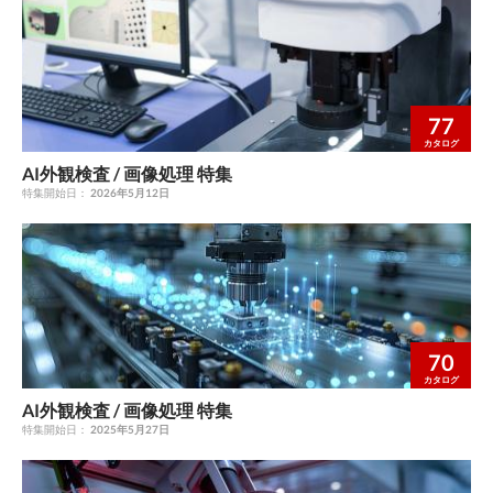
からすでに 著者紹介 販売されている製品の最高速度は2倍 佐野
樹氏は、Euresys Japanのセールスマネージャー。 VSDJ V I S I O
N S Y S T E M S D E S I G N J A PA N December 2020 4
77
カタログ
AI外観検査 / 画像処理 特集
特集開始日：
2026年5月12日
70
カタログ
AI外観検査 / 画像処理 特集
特集開始日：
2025年5月27日