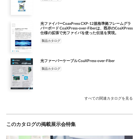
シーバを を達成できる。これは、4本の銅線同 ジング技術だけで
も利用可能である。このケーブルに されている（図5）。また、
なく、より高速な検 選択できる。 軸ケーブルでの4つCXP-12リ
CoaXPress- ターとレイテンシーに関し、CoaX は、片方に40G
ンクと同 査速度と信頼性に対する今後の需要に 一つの応用と
QSFP+トランシーバ over-Fiber Bridge IPコアは、Sensor Pressと
して、マルチモードフ じ総帯域幅であるが、CoaXPress-over- も
同様に高いパフォーマンスを （フレームグラバー用）、もう片
光ファイバーCoaxPress CXP-12規格準拠フレームグラ
製品が対応できることを期待できる。 ァイバ用の40GBASE-SR4
バーボード CoaXPress-over-Fiberは、既存のCoaXPress
方に4 to Image社よりカメラメーカーを対象 提供する。その上、
仕様の拡張で光ファイバを使った伝送を実現。
QSFP+光 Fiberであれば4X25Gbps（QSFP28モ CoaXPress-over-
CoaXPress-over- つの10G SFP+トランシーバ（4台のカ に提供さ
Fiber対応 トランシーバモジュールを使用すると、 図４
製品カタログ
れている（図1）。 FiberはCoaXPressに比べ、より高い メラ
40GBASE-ER4 QSFP+ 1310nm 40km LC DOM光トランシーバモ
用）が備わっている。 経緯として、Euresys社及びSensor 転送
ジュール（SMF用）。LCデュプレックスファイバコネクタ、最大
速度をサポートしているため、ジ このソリューションではさ
40kmの光ファイバケーブルの使用。 3 December 2020 V I S I O
光ファーバーケーブル CoaXPress-over-Fiber
らに高速の to Image社は、2018年にCoaXPress- ッターとレイテ
N S Y S T E M S D E S I G N J A PA N
ンシーはさらに改善さ オプションも利用できる状態であるた
製品カタログ
over-Fiberの開発とデモを開始。2020 れ る。CoaXPress-over-
FiberはCoaX め、将来的な需要にも対応可能となる。 年初頭よ
り、Euresys社と最大手ビジ Press規格のメリットを維持するだけ
SFP28イテレーションは、25Gbpsの速 ョンメーカーが集まる
すべての関連カタログを見る
CoaXPress分科 でなく、高帯域幅、低レイテンシー、 度に対応
できるように設計されてお 会は、JIIAにおいてCoaXPress規格 高
い安定性と信頼性をさらに進展させ り、QSFP28（クワッド
SFP28）系統の へのアドオンとしての仕様の審査に取 ていくこ
このカタログの掲載展示会特集
とになる。 場合は、最大100Gbpsとなる。QSFP り組んできた。
56は、2019年の時点ですでに標準化 されており、主要ベンダー