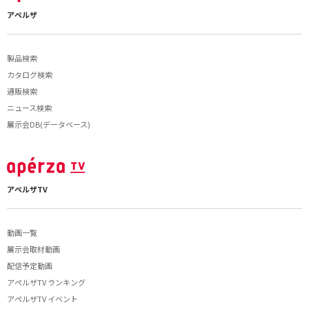
アペルザ
製品検索
カタログ検索
通販検索
ニュース検索
展示会DB(データベース)
アペルザTV
動画一覧
展示会取材動画
配信予定動画
アペルザTV ランキング
アペルザTV イベント