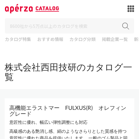
カタログ特集
おすすめ情報
カタログ分類
掲載企業一覧
新
株式会社西田技研のカタログ一
覧
高機能エラストマー FULXUS(R) オレフィン
グレード
意匠性に優れ、幅広い弾性調整にも対応
高級感のある艶消し感、絹のようなさらりとした質感を持つ
意匠性に優れた商品を提供いたします。 一般のゴム製品と同