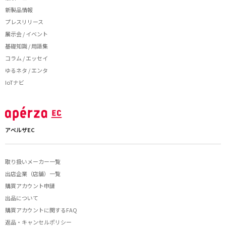
新製品情報
プレスリリース
展示会 / イベント
基礎知識 / 用語集
コラム / エッセイ
ゆるネタ / エンタ
IoTナビ
アペルザEC
取り扱いメーカー一覧
出店企業（店舗）一覧
購買アカウント申請
出品について
購買アカウントに関するFAQ
返品・キャンセルポリシー