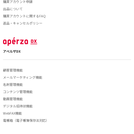
購買アカウント申請
出品について
購買アカウントに関するFAQ
返品・キャンセルポリシー
アペルザDX
顧客管理機能
メールマーケティング機能
名刺管理機能
コンテンツ管理機能
動画管理機能
デジタル招待状機能
WebFAX機能
電帳箱（電子帳簿保存法対応）