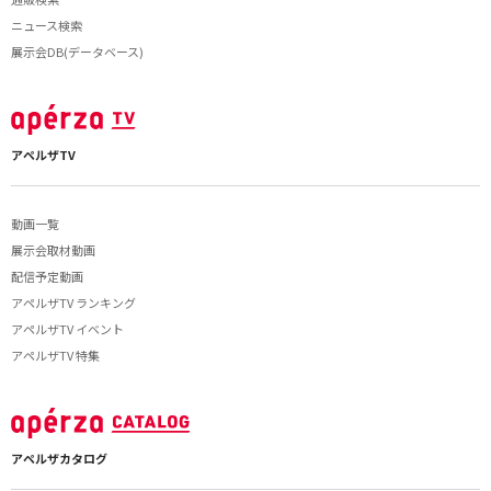
ニュース検索
展示会DB(データベース)
アペルザTV
動画一覧
展示会取材動画
配信予定動画
アペルザTV ランキング
アペルザTV イベント
アペルザTV 特集
アペルザカタログ