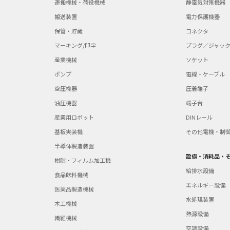
運搬機械・荷役機械
静電気対策機器
搬送装置
電力保護機器
保管・貯蔵
コネクタ
マーキング/印字
プラグ／ジャッ
産業機械
ソケット
ポンプ
電線・ケーブル
空圧機器
圧着端子
油圧機器
端子台
産業用ロボット
DINレール
基板実装機
その他電機・制
半導体製造装置
設備・消耗品・
樹脂・フィルム加工機
給排水設備
食品飲料機械
エネルギー設備
医薬品製造機械
水処理装置
木工機械
熱源設備
繊維機械
空調設備