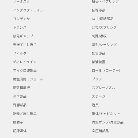
サーミスタ
軸受・ベアリング
インダクタ・コイル
伝導部品
コンデンサ
ねじ/締結部品
トランス
ばね/スプリング
放電ギャップ
制御/吸収
発振子／共振子
密封/シーリング
フィルタ
配管部品
ディレイライン
給油装置
マイクロ波部品
ロール（ローラー）
機能回路モジュール
ブラシ
銅張積層板
スプレーノズル
光学部品
ステージ
音響部品
治具
記録／再生部品
筐体/キャビネット
振動子
真空ポンプ/真空部品
記録媒体
空圧用部品