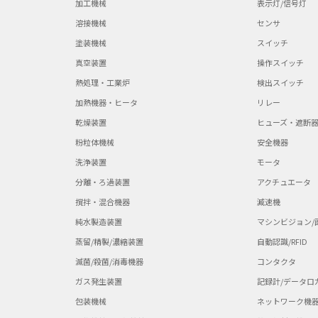
加工機械
表示灯/信号灯
溶接機械
センサ
塗装機械
スイッチ
真空装置
操作スイッチ
熱処理・工業炉
検出スイッチ
加熱機器・ヒータ
リレー
乾燥装置
ヒューズ・遮断
粉粒体機械
安全機器
洗浄装置
モータ
分離・ろ過装置
アクチュエータ
撹拌・混合機器
減速機
純水製造装置
マシンビジョン/
蒸留/精製/濃縮装置
自動認識/RFID
滅菌/殺菌/消毒機器
コンタクタ
ガス発生装置
記録計/データロ
包装機械
ネットワーク機