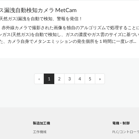
ス漏洩自動検知カメラ MetCam
(天然ガス)漏洩を自動で検知、警報を発信！
mは、赤外線カメラで撮影された画像を独自のアルゴリズムで処理すること
ンガス(天然ガス)を自動で検知し、ガスの濃度やガス雲のサイズに基づ
また、カメラ自身でメタンエミッションの発生個所を１時間に一度レポ...
«
1
2
3
4
5
»
製造加工機
電機・制御
工作機械
PLC/コントロー