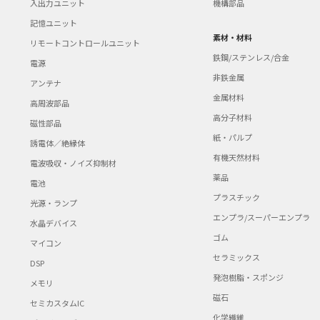
入出力ユニット
機構部品
記憶ユニット
素材・材料
リモートコントロールユニット
鉄鋼/ステンレス/合金
電源
非鉄金属
アンテナ
金属材料
高周波部品
高分子材料
磁性部品
紙・パルプ
誘電体／絶縁体
有機天然材料
電波吸収・ノイズ抑制材
薬品
電池
プラスチック
光源・ランプ
エンプラ/スーパーエンプラ
水晶デバイス
ゴム
マイコン
セラミックス
DSP
発泡樹脂・スポンジ
メモリ
磁石
セミカスタムIC
化学繊維