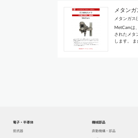
メタンガ
メタンガス
MetCa
されたメタ
します。 
電子・半導体
機械部品
抵抗器
直動機構・部品