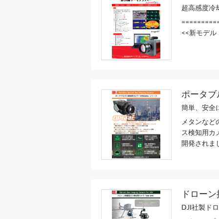
超高感度冷却式
=========
<<新モデル！
ポータブ
簡単、安全
メタンなど
ス検知用カ
開発されま
ドローン
DJI社製