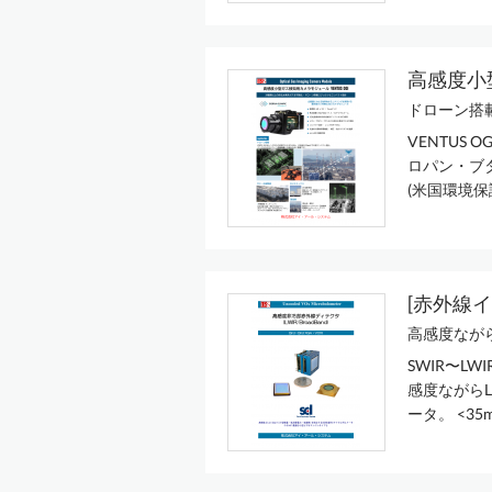
高感度小型
ドローン搭載
VENTUS
ロパン・ブ
(米国環境保護庁(
[赤外線イ
高感度ながら
SWIR〜L
感度ながらL
ータ。 <35