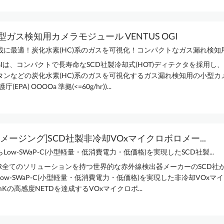
ガス検知用カメラモジュール VENTUS OGI
に最適！炭化水素(HC)系のガスを可視化！コンパクトなガス漏れ検知用カ
 OGIは、コンパクトで長寿命なSCD社製冷却式(HOT)ディテクタを採用し
タンなどの炭化水素(HC)系のガスを可視化するガス漏れ検知用の小型カ
EPA) OOOOa 準拠(<=60g/hr))...
メージング]SCD社製非冷却VOxマイクロボロメー...
Low-SWaP-C(小型軽量・低消費電力・低価格)を実現したSCD社製...
WIR全てのソリューションを持つ世界的な赤外線検出器メーカーのSCD社
ow-SWaP-C(小型軽量・低消費電力・低価格)を実現した非冷却VOxマ
mKの高感度NETDを達成するVOxマイクロボ...