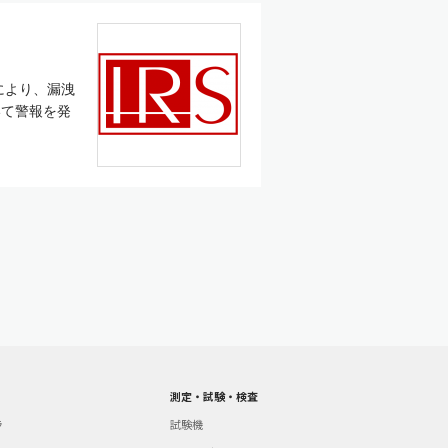
により、漏洩
いて警報を発
測定・試験・検査
ラ
試験機