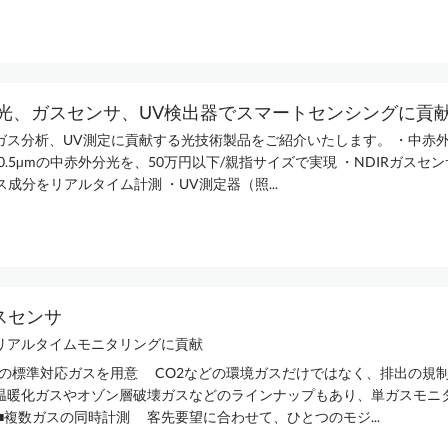
光、ガスセンサ、UV検出器でスマートセンシングに貢
ガス分析、UV測定に貢献する光技術製品をご紹介いたします。 ・中赤外F
-10.5µmの中赤外分光を、50万円以下/親指サイズで実現 ・NDIRガスセン
ス成分をリアルタイム計測 ・UV測定器（照...
ガスセンサ
リアルタイムモニタリングに貢献
多数の標準対応ガスを用意 CO2などの環境ガスだけではなく、排出の規
温暖化ガスやオゾン層破壊ガスなどのラインナップもあり、単ガスモニ
■複数ガスの同時計測 客先要望に合わせて、ひとつのモジ...