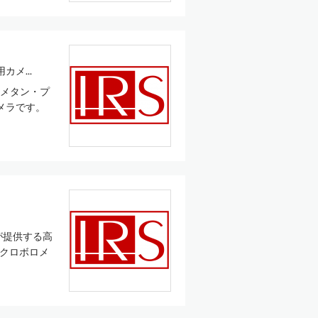
メ...
、メタン・プ
メラです。
が提供する高
イクロボロメ