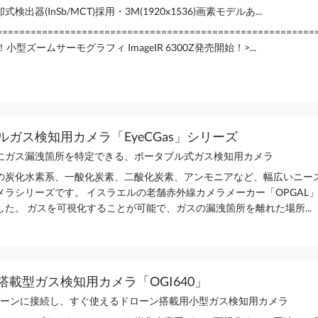
検出器(InSb/MCT)採用・3M(1920x1536)画素モデルあ...
========================================================
小型ズームサーモグラフィ ImageIR 6300Z発売開始！>...
ルガス検知用カメラ「EyeCGas」シリーズ
にガス漏洩箇所を特定できる、ポータブル式ガス検知用カメラ
の炭化水素系、一酸化炭素、二酸化炭素、アンモニアなど、幅広いニー
メラシリーズです。 イスラエルの老舗赤外線カメラメーカー「OPGAL
した。 ガスを可視化することが可能で、ガスの漏洩箇所を離れた場所...
搭載型ガス検知用カメラ「OGI640」
ドローンに接続し、すぐ使えるドローン搭載用小型ガス検知用カメラ