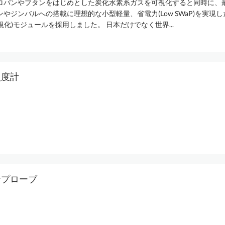
ロパンやブタンをはじめとした炭化水素系ガスを可視化すると同時に、
やジンバルへの搭載に理想的な小型軽量、省電力(Low SWaP)を実現した
可視化)モジュールを採用しました。 日本だけでなく世界...
照度計
サプローブ