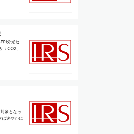
献
PI分光セ
サ：CO2、
制対象となっ
タは速やかに