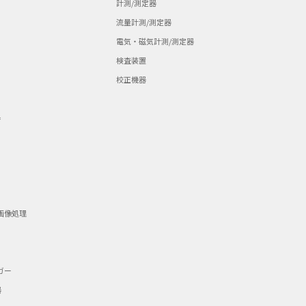
計測/測定器
流量計測/測定器
電気・磁気計測/測定器
検査装置
校正機器
器
画像処理
ガー
器