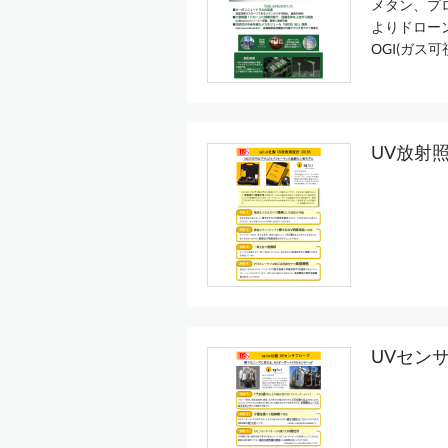
メタン、プ
よりドローン
OGI(ガス
UV放射
UVセン