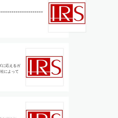
=====================
ズに応えるガ
」社によって