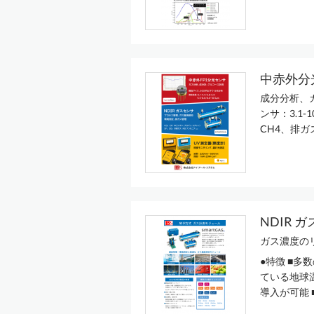
中赤外分
成分分析、
ンサ：3.1
CH4、排ガ
NDIR 
ガス濃度の
●特徴 ■
ている地球
導入が可能 