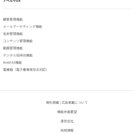
アペルザDX
顧客管理機能
メールマーケティング機能
名刺管理機能
コンテンツ管理機能
動画管理機能
デジタル招待状機能
WebFAX機能
電帳箱（電子帳簿保存法対応）
無料掲載 / 広告掲載について
機能改善要望
運営会社
採用情報