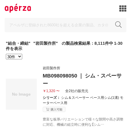
"結合・締結"
"岩田製作所"
の製品検索結果：8,111件中 1-30
件を表示
岩田製作所
MB098098050 ｜ シム・スペーサ
ー
￥1,320 〜
全2社の販売元
シリーズ：
シム＆スペーサー ベース用シム(1溝) モ
ーターベース用
購入可能
豊富な板厚バリエーションで様々な隙間や高さ調整
に対応、機械の組立時に便利な【シム…