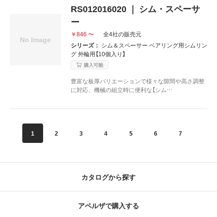
RS012016020 ｜ シム・スペーサ
ー
￥846 〜
全4社の販売元
シリーズ：
シム＆スペーサー ベアリング用シムリン
グ 外輪用【10個入り】
購入可能
豊富な板厚バリエーションで様々な隙間や高さ調整
に対応、機械の組立時に便利な【シム…
1
2
3
4
5
6
7
8
カタログから探す
アペルザで購入する