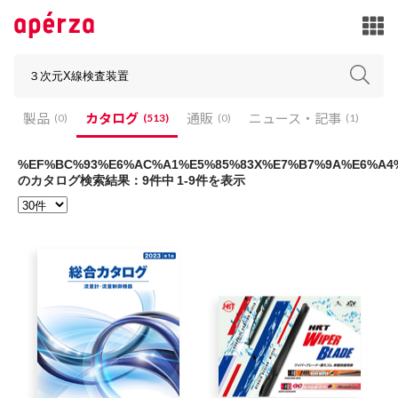
製品
製品
カタログ
カタログ
通販
通販
ニュース・記事
ニュース・記事
(513)
(513)
(0)
(0)
(0)
(0)
(1)
(1)
%EF%BC%93%E6%AC%A1%E5%85%83X%E7%B7%9A%E6%A4
のカタログ検索結果：9件中 1-9件を表示