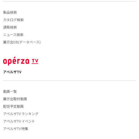
製品検索
カタログ検索
通販検索
ニュース検索
展示会DB(データベース)
アペルザTV
動画一覧
展示会取材動画
配信予定動画
アペルザTV ランキング
アペルザTV イベント
アペルザTV 特集