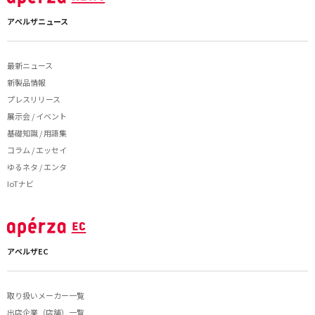
アペルザニュース
最新ニュース
新製品情報
プレスリリース
展示会 / イベント
基礎知識 / 用語集
コラム / エッセイ
ゆるネタ / エンタ
IoTナビ
アペルザEC
取り扱いメーカー一覧
出店企業（店舗）一覧