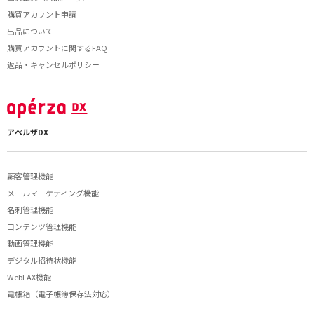
購買アカウント申請
出品について
購買アカウントに関するFAQ
返品・キャンセルポリシー
アペルザDX
顧客管理機能
メールマーケティング機能
名刺管理機能
コンテンツ管理機能
動画管理機能
デジタル招待状機能
WebFAX機能
電帳箱（電子帳簿保存法対応）