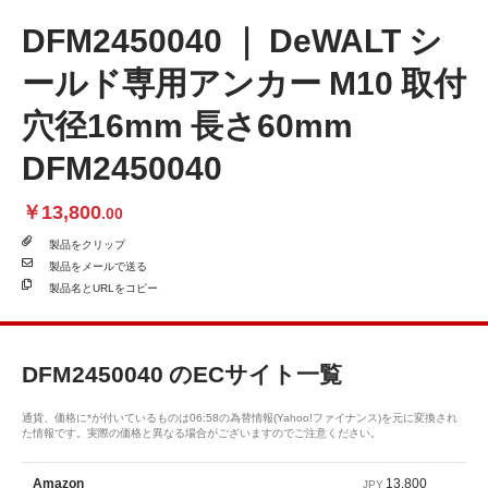
DFM2450040 ｜ DeWALT シ
ールド専用アンカー M10 取付
穴径16mm 長さ60mm
DFM2450040
￥13,800
.00
製品を
クリップ
製品を
メールで送る
製品名と
URLをコピー
DFM2450040
のECサイト一覧
通貨、価格に*が付いているものは06:58の為替情報(Yahoo!ファイナンス)を元に変換され
た情報です。実際の価格と異なる場合がございますのでご注意ください。
13,800
Amazon
JPY