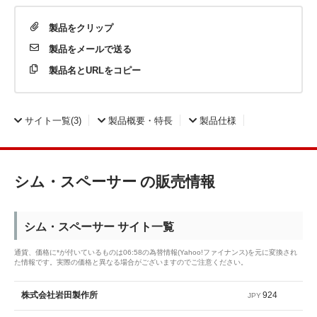
製品を
クリップ
製品を
メールで送る
製品名と
URLをコピー
サイト一覧
(3)
製品概要・特長
製品仕様
シム・スペーサー の販売情報
シム・スペーサー サイト一覧
通貨、価格に*が付いているものは06:58の為替情報(Yahoo!ファイナンス)を元に変換され
た情報です。実際の価格と異なる場合がございますのでご注意ください。
924
株式会社岩田製作所
JPY