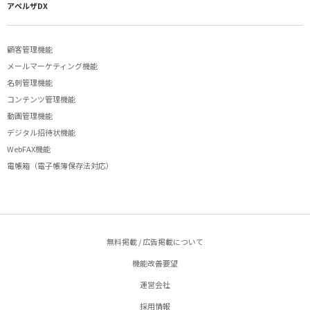
アペルザDX
顧客管理機能
メールマーケティング機能
名刺管理機能
コンテンツ管理機能
動画管理機能
デジタル招待状機能
WebFAX機能
電帳箱（電子帳簿保存法対応）
無料掲載 / 広告掲載について
機能改善要望
運営会社
採用情報