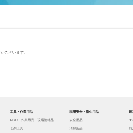
能性がございます。
。
工具・作業用品
現場安全・衛生用品
建
MRO・作業用品・現場消耗品
安全用品
エ
切削工具
清掃用品
熱