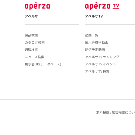
アペルザ
アペルザTV
製品検索
動画一覧
カタログ検索
展示会取材動画
通販検索
配信予定動画
ニュース検索
アペルザTV ランキング
展示会DB(データベース)
アペルザTV イベント
アペルザTV 特集
無料掲載 / 広告掲載につ