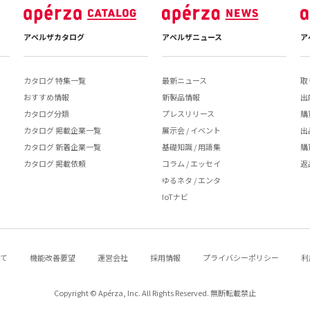
アペルザカタログ
アペルザニュース
ア
カタログ 特集一覧
最新ニュース
取
おすすめ情報
新製品情報
出
カタログ分類
プレスリリース
購
カタログ 掲載企業一覧
展示会 / イベント
出
カタログ 新着企業一覧
基礎知識 / 用語集
購
カタログ 掲載依頼
コラム / エッセイ
返
ゆるネタ / エンタ
IoTナビ
いて
機能改善要望
運営会社
採用情報
プライバシーポリシー
利
Copyright © Apérza, Inc. All Rights Reserved. 無断転載禁止