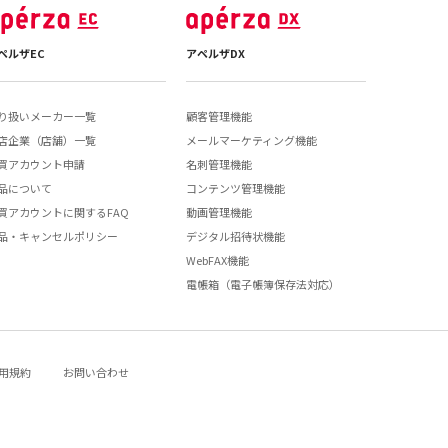
ペルザEC
アペルザDX
り扱いメーカー一覧
顧客管理機能
店企業（店舗）一覧
メールマーケティング機能
買アカウント申請
名刺管理機能
品について
コンテンツ管理機能
買アカウントに関するFAQ
動画管理機能
品・キャンセルポリシー
デジタル招待状機能
WebFAX機能
電帳箱（電子帳簿保存法対応）
用規約
お問い合わせ