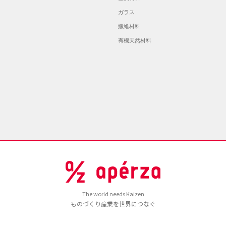
ガラス
繊維材料
有機天然材料
The world needs Kaizen
ものづくり産業を世界につなぐ