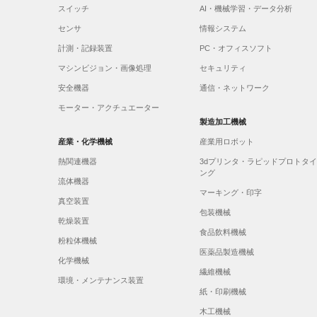
スイッチ
AI・機械学習・データ分析
センサ
情報システム
計測・記録装置
PC・オフィスソフト
マシンビジョン・画像処理
セキュリティ
安全機器
通信・ネットワーク
モーター・アクチュエーター
製造加工機械
産業・化学機械
産業用ロボット
熱関連機器
3dプリンタ・ラピッドプロトタ
ング
流体機器
マーキング・印字
真空装置
包装機械
乾燥装置
食品飲料機械
粉粒体機械
医薬品製造機械
化学機械
繊維機械
環境・メンテナンス装置
紙・印刷機械
木工機械