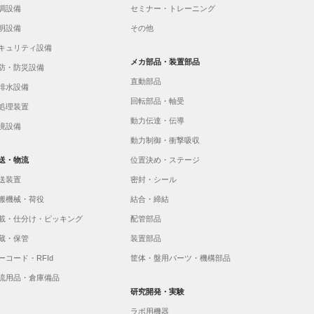
調設備
セミナー・トレーニング
明設備
その他
キュリティ設備
メカ部品・装置部品
防・防災設備
直動部品
排水設備
回転部品・軸受
処理装置
動力伝達・伝導
境設備
動力制御・衝撃吸収
送・物流
位置決め・ステージ
送装置
密封・シール
搬機械・荷役
結合・締結
載・仕分け・ピッキング
配管部品
蔵・保管
装置部品
ーコード・RFId
筐体・盤用パーツ・機構部品
流用品・倉庫備品
研究開発・実験
ラボ用機器