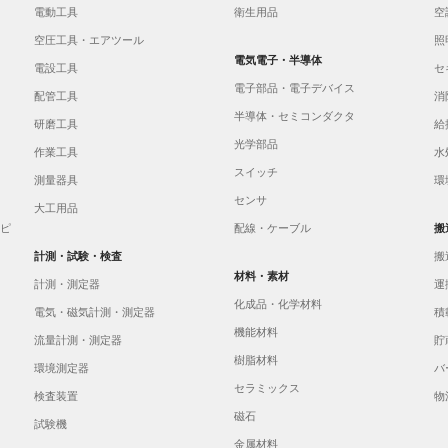
電動工具
衛生用品
空
空圧工具・エアツール
照
電気電子・半導体
電設工具
セ
電子部品・電子デバイス
配管工具
消
半導体・セミコンダクタ
研磨工具
給
光学部品
作業工具
水
スイッチ
測量器具
環
センサ
大工用品
イピ
配線・ケーブル
搬
計測・試験・検査
搬
材料・素材
計測・測定器
運
化成品・化学材料
電気・磁気計測・測定器
積
機能材料
流量計測・測定器
貯
樹脂材料
環境測定器
バ
セラミックス
検査装置
物
磁石
試験機
金属材料