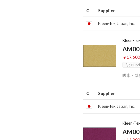
C
Supplier
Kleen-tex,Japan,Inc.
Kleen-Te
AM00
￥17,60
Purc
吸水・除
C
Supplier
Kleen-tex,Japan,Inc.
Kleen-Te
AM00