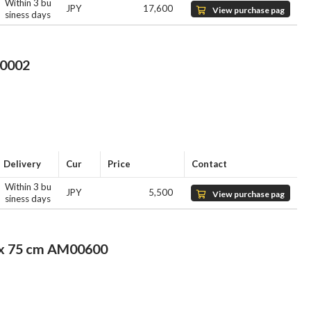
Within 3 bu
JPY
17,600
View purchase pag
siness days
e
0002
Delivery
Cur
Price
Contact
Within 3 bu
JPY
5,500
View purchase pag
siness days
e
5 cm AM00600