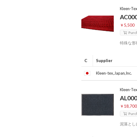
Kleen-Te
AC00
￥5,500
Purc
特殊な形
C
Supplier
Kleen-tex,Japan,Inc.
Kleen-Te
AL00
￥18,70
Purc
泥落とし