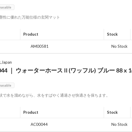
0
hasable
塵性に優れた万能仕様の玄関マット
Product
Stock
AM00581
No Stock
x,Japan
044 ｜ ウォーターホース II (ワッフル) ブルー 88 x 14
0
hasable
状で水を溜めながら、水をすばやく通過させ快適さを保ちます。
Product
Stock
AC00044
No Stock