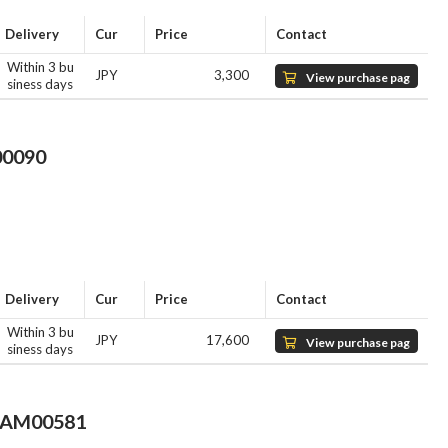
Delivery
Cur
Price
Contact
Within 3 bu
JPY
3,300
View purchase pag
siness days
e
0090
Delivery
Cur
Price
Contact
Within 3 bu
JPY
17,600
View purchase pag
siness days
e
AM00581