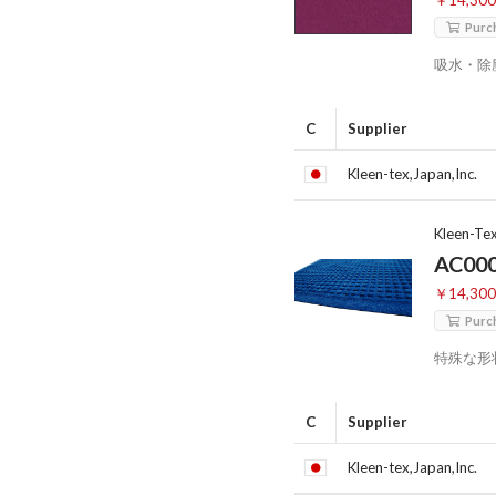
￥14,30
Purc
吸水・除
C
Supplier
Kleen-tex,Japan,Inc.
Kleen-Te
AC00
￥14,30
Purc
特殊な形
C
Supplier
Kleen-tex,Japan,Inc.