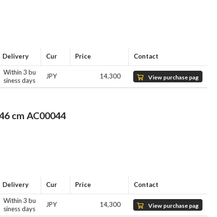
Delivery
Cur
Price
Contact
Within 3 bu
JPY
14,300
View purchase pag
siness days
e
6 cm AC00044
Delivery
Cur
Price
Contact
Within 3 bu
JPY
14,300
View purchase pag
siness days