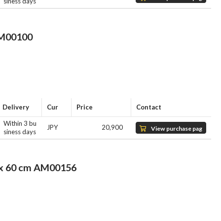
siness days
e
M00100
Delivery
Cur
Price
Contact
Within 3 bu
JPY
20,900
View purchase pag
siness days
e
0 cm AM00156