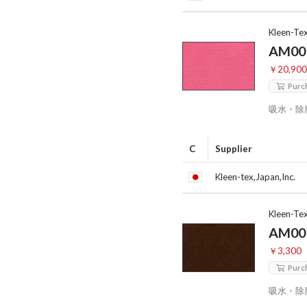
Kleen-Te
AM00
￥20,90
Purc
吸水・除
C
Supplier
Kleen-tex,Japan,Inc.
Kleen-Te
AM00
￥3,300
Purc
吸水・除