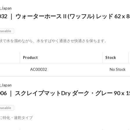
x,Japan
032 ｜ ウォーターホース II (ワッフル) レッド 62 x 88
hasable
状で水を溜めながら、水をすばやく通過させ快適さを保ちます。
Product
Stock
AC00032
No Stock
x,Japan
006 ｜ スクレイプマットDry ダーク・グレー 90 x 150
0
hasable
に特化・速乾タイプ