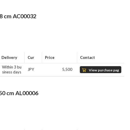
e
 cm AC00032
Delivery
Cur
Price
Contact
Within 3 bu
JPY
5,500
View purchase pag
siness days
e
 cm AL00006