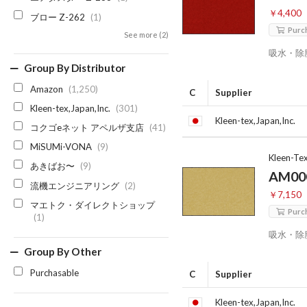
￥4,400
ブロー Z-262
(1)
Purc
See more (2)
吸水・除
Group By Distributor
Amazon
(1,250)
C
Supplier
Kleen-tex,Japan,Inc.
(301)
Kleen-tex,Japan,Inc.
コクゴeネット アペルザ支店
(41)
MiSUMi-VONA
(9)
Kleen-Te
あきばお〜
(9)
AM00
流機エンジニアリング
(2)
￥7,150
マエトク・ダイレクトショップ
Purc
(1)
吸水・除
Group By Other
Purchasable
C
Supplier
Kleen-tex,Japan,Inc.