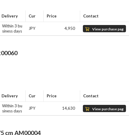
Delivery
Cur
Price
Contact
Within 3 bu
JPY
4,950
View purchase pag
siness days
e
00060
Delivery
Cur
Price
Contact
Within 3 bu
JPY
14,630
View purchase pag
siness days
e
cm AM00004