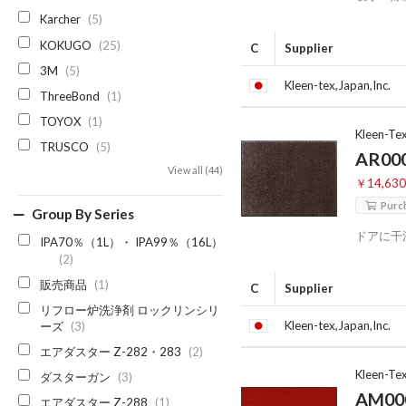
Karcher
(5)
KOKUGO
(25)
C
Supplier
3M
(5)
Kleen-tex,Japan,Inc.
ThreeBond
(1)
TOYOX
(1)
Kleen-Te
TRUSCO
(5)
AR00
View all (44)
￥14,63
Purc
Group By Series
ドアに干
IPA70％（1L）・ IPA99％（16L）
(2)
販売商品
(1)
C
Supplier
リフロー炉洗浄剤 ロックリンシリ
Kleen-tex,Japan,Inc.
ーズ
(3)
エアダスター Z-282・283
(2)
Kleen-Te
ダスターガン
(3)
AM00
エアダスター Z-288
(1)