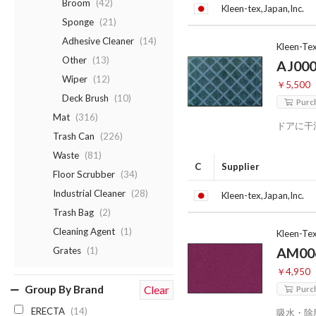
Broom
(42)
Kleen-tex,Japan,Inc.
Sponge
(21)
Adhesive Cleaner
(14)
Kleen-Te
Other
(13)
AJ00
Wiper
(12)
￥5,500
Deck Brush
(10)
Purc
Mat
(316)
ドアに干
Trash Can
(226)
Waste
(81)
C
Supplier
Floor Scrubber
(34)
Industrial Cleaner
(28)
Kleen-tex,Japan,Inc.
Trash Bag
(2)
Cleaning Agent
(1)
Kleen-Te
AM00
Grates
(1)
￥4,950
Group By Brand
Clear
Purc
ERECTA
(14)
吸水・除