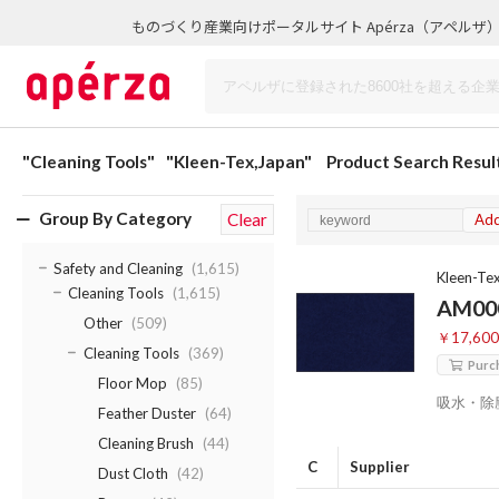
ものづくり産業向けポータルサイト Apérza（アペルザ
"Cleaning Tools"
"Kleen-Tex,Japan"
Product Search Resul
Group By Category
Clear
Ad
Safety and Cleaning
(1,615)
Kleen-Te
Cleaning Tools
(1,615)
AM00
Other
(509)
￥17,60
Cleaning Tools
(369)
Purc
Floor Mop
(85)
吸水・除
Feather Duster
(64)
Cleaning Brush
(44)
C
Supplier
Dust Cloth
(42)