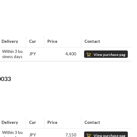
Delivery
Cur
Price
Contact
Within 3 bu
JPY
4,400
View purchase pag
siness days
e
033
Delivery
Cur
Price
Contact
Within 3 bu
JPY
7,150
View purchase pag