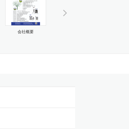
会社概要
小型Ｘ線検査装置 TXR-
マイク
C1R120P...