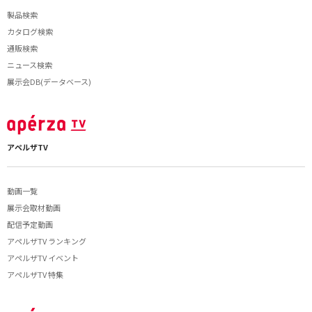
製品検索
カタログ検索
通販検索
ニュース検索
展示会DB(データベース)
アペルザTV
動画一覧
展示会取材動画
配信予定動画
アペルザTV ランキング
アペルザTV イベント
アペルザTV 特集