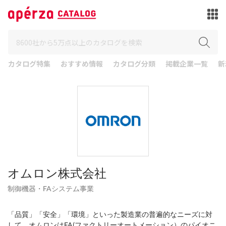
カタログ特集
おすすめ情報
カタログ分類
掲載企業一覧
新
オムロン株式会社
制御機器・FAシステム事業
「品質」「安全」「環境」といった製造業の普遍的なニーズに対
して、オムロンはFA(ファクトリーオートメーション）のパイオニ