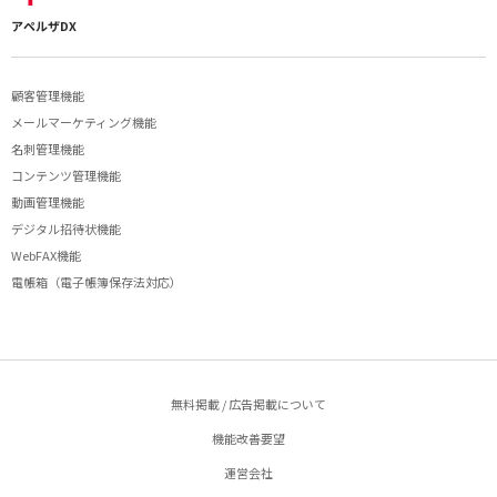
アペルザDX
顧客管理機能
メールマーケティング機能
名刺管理機能
コンテンツ管理機能
動画管理機能
デジタル招待状機能
WebFAX機能
電帳箱（電子帳簿保存法対応）
無料掲載 / 広告掲載について
機能改善要望
運営会社