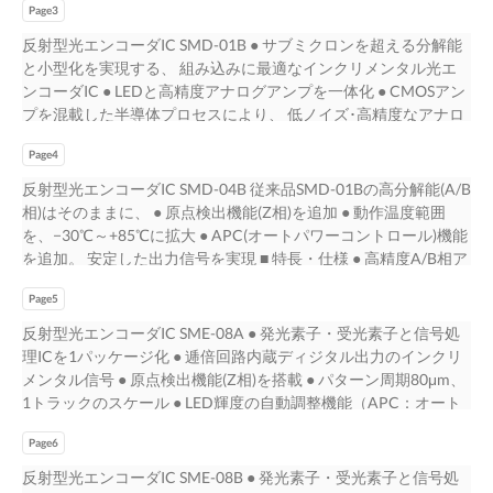
Page3
誤差による信号劣化を最小限化し ており、高精度エンコーダの
組立工程負荷を大幅に低減可能 ■ 製品ラインナップ ★より詳細
反射型光エンコーダIC SMD-01B ● サブミクロンを超える分解能
な情報は弊社HPよりご確認ください センサ製品一覧 ：
と小型化を実現する、 組み込みに最適なインクリメンタル光エ
https://www.npc.co.jp/products/sensor/ 光エンコーダICサポート
ンコーダIC ● LEDと高精度アナログアンプを一体化 ● CMOSアン
：https://www.npc.co.jp/support/sensor-enc/
プを混載した半導体プロセスにより、 低ノイズ･高精度なアナロ
グ信号を生成 ● 取付け位置誤差による信号劣化を最小限に抑制、
Page4
高精度エンコーダの組立工程負荷を大幅に低減 ■ 特長・仕様 ● 小
型パッケージ： ● スケールとの相対位置ばらつきによる影響を軽
反射型光エンコーダIC SMD-04B 従来品SMD-01Bの高分解能(A/B
減、 14pin, (W)5.3mm × (D)4.3mm × (H)1.7mm 実装工程の簡易化
相)はそのままに、 ● 原点検出機能(Z相)を追加 ● 動作温度範囲
が可能 ● 高精度A/B相アナログ出力 ● 5Vまたは3.3V電源での動作
を、−30℃～+85℃に拡大 ● APC(オートパワーコントロール)機能
可能 ● ノイズに強い差動出力対応 ● 電源電圧範囲： 3.13 ～
を追加。 安定した出力信号を実現 ■ 特長・仕様 ● 高精度A/B相ア
5.25V (単一電源) ● 動作温度範囲： −20 ～ +60℃ ■ 小型 ■ 高精度
ナログ出力およびZ相(原点検出)デジタル出力 ● 電源電圧： 4.5 ～
別途必要となるガラススケール、PCB基板を併せて 1チップエン
Page5
5.25V ● APC機能により安定した出力信号を保持 ● 動作温度範
コーダとして最高クラスの信号精度に も、4mm未満の隙間にエ
囲： −30 ～ +85℃ ● 小型パッケージ： ● 消費電流： 22mA (typ.
反射型光エンコーダIC SME-08A ● 発光素子・受光素子と信号処
ンコーダを構成可能です。 より、外部逓倍回路との組み合わせ
@VDD=5V) 14pin, (W)5.3mm × (D)4.3mm × (H)1.0mm ※APC機
理ICを1パッケージ化 ● 逓倍回路内蔵ディジタル出力のインクリ
でサブミクロン アプリケーションの中にエンコーダを組み込ん
能使用時 ■ 後段回路に合わせた基準電圧選択 ■ 高分解能 後 段 回
メンタル信号 ● 原点検出機能(Z相)を搭載 ● パターン周期80μm、
で を超える分解能が実現可能です。 使用する用途に最適です。
路 の 電 源 電 圧 に 合 わ せ て 基 準 電 圧 を 20µm周期の高分解能
1トラックのスケール ● LED輝度の自動調整機能（APC：オート
※スケール厚み=1.0mm、PCB基板厚み=1.0mmの場合 Phase-A
アナログ出力(A/B相)を実現。 選択することができ、5V系だけで
パワーコントロー ル)を内蔵し安定した信号出力を実現 ■ 特長・
[V] 実測波形 Phase-B [V]
なく3.3V系への インターフェースも可能です。 SMD-04B
Page6
仕様 ● A/B相出力（逓倍回路内蔵）とZ相(原点検出信号)を出力 ●
SWV=L Vref=2.25V SWV=H Vref=1.45V ※ S W V = H 時 、 Z 相
電源電圧： 4.5 ～ 5.5V ● A相/B相信号の逓倍数は端子で設定可能
反射型光エンコーダIC SME-08B ● 発光素子・受光素子と信号処
出 力 は オ ー プ ン ド レ イ ン 出 力 と な り ま す 。 ■ スケールで