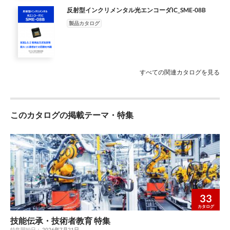
出管理規制等）により販売が禁止されている 機器には使用しな
反射型インクリメンタル光エンコーダIC_SME-08B
いでください。また、上記機器への使用が想定されるユーザーお
よびそのサプライチェーンを構成する企業への販売はしな いで
製品カタログ
ください。本製品を使用したモジュール部品や機器を使用するユ
ーザーが人権侵害の疑いのある企業である場合には、そのユーザ
ーに上 記部品や機器を販売しないでください。 セ イ コ ー Ｎ Ｐ
Ｃ 株 式 会 社 本社・東京営業所 〒110-0016 東京都台東区台東2-
すべての関連カタログを見る
9-4 TEL：03-6747-5301 FAX：03-6747-5303 那須塩原事業所 〒
329-2811 栃木県那須塩原市下田野531-1 TEL：0287-35-3111
FAX：0287-35-3120 関西営業所 〒564-0063 大阪府吹田市江坂
町1-17-26 TEL：06-6192-8160 FAX：06-6192-8161
このカタログの掲載テーマ・特集
http://www.npc.co.jp/ Email：sales@npc.co.jp 2024.12
33
カタログ
技能伝承・技術者教育 特集
特集開始日：
2026年7月21日