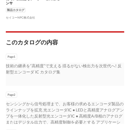
ンサ
製品カタログ
セイコーNPC株式会社
このカタログの内容
Page1
技術の継承を“高精度”で支える 揺るがない検出力を次世代へ! 反
射型エンコーダ IC カタログ集
Page2
センシングから信号処理まで、お客様の求めるエンコーダ製品の
ラインナップを拡充 光エンコーダIC ● LEDと高精度アナログアン
プを一体化した反射型光エンコーダIC ● 高精度A/B相のアナログ
またはデジタル出力で、高精度制御を必要とする アプリケーシ
ョンに適用が可能 ● フォトダイオードアレイの採用で取付け位置