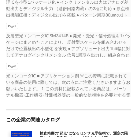
● 動作温度範囲： −20 ～ +85℃ ● Z相幅の異なる3種の製品を用意
理ICを小型1パッケージ化 ● インクリメンタル出力はアナログ差
のZ相専用トラック不要 10µm / 10µm 10µm / 10µm スケール側で
● 消費電流： 27mA (typ. @VDD=5V) ● 小型パッケージ： 9pin,
動出力とディジタル出力 （逓倍回路内蔵）の2種に対応 ● 原点検
のZ相専用トラックは不要であり、 反射型の利点を生かした小型
(W)3.4mm × (D)3.95mm × (H)1.0mm ■ Z相専用のトラックが不要
出機能(Z相：ディジタル出力)を搭載 ● パターン周期80μmの1ト
エンコーダ構成が 可能となります。 Z相用パターン 30µm 反射
Z相専用トラックを設ける必要が無く、 反射型の利点を活かした
ラックスケール ● LED輝度の自動調整機能（APC：Auto Power
小型エンコーダを構成することが可能となります。 ■ 信号出力と
Page7
Control)を内 蔵し安定した信号出力を実現 ■ 特長・仕様 ● 高精度
Z相幅の製品バージョンによる選択 信号出力とZ相出力幅の組み
A相/B相アナログ差動出力+Z相(原点検出)ディジタル ● 電源電
反射型光エンコーダIC SM3414B ● 発光・受光・信号処理を1パッ
合わせで、3種の製品バージョンを用意しています。 製品バージ
圧： 出力と、A相/B相/Z相ディジタル出力の2種の製品を用意 ア
ケージにまとめたことにより、 反射型スケールを組み合わせる
ョン 逓倍設定 Z相幅 電源 SME-08AS1 90°e SME-08AS2 １倍/2
ナログ出力品 4.5～5.5V ディジタル出力品 3.0～3.6V、4.5～5.5V
だけで位置検出の小型化 を実現 ● アブソリュート出力1bit幅に対
倍/4倍 180°e 4.5 ～ 5.5V SME-08AS3 360°e (*1) °e：A相信号1周
● ディジタル出力品はZ相出力幅の異なる3種の製品を用意 ● 動作
してアナログインクリメンタル 信号1周期を出力し、組み合わせ
期分を360度とする角度単位 *1：逓倍設定が1倍の場合は430°e
温度範囲： −40 ～ +85℃ ● ディジタル出力の逓倍数は端子で設定
ることで高分解能化が 可能 ■ 特長・仕様 ● アナログフロントエ
可能 ● 消費電流： 27mA (typ. @VDD=5V) ● 小型クリアーモール
Page8
ンド回路内蔵によりシステムの ● 計測範囲： 51.2mm (100µm ×
ドパッケージ： 9pin, (L)3.95mm × (W)3.4mm × (H)1.0mm ■ Z相専
29) 小型化に貢献 ● 電源電圧範囲： 2.7 ～ 3.3V ● アブソリュート
光エンコーダIC ■ アプリケーション例 ※この資料に記載されて
用のトラックが不要 Z相専用トラックを設ける必要が無く、 反射
出力とアナログインクリメンタル出力 ● 消費電流： 8mA
いる商品の使用に際しては、次の点にご注意くださいますようお
型の利点を活かした 小型エンコーダを構成することが可能とな
(VDD=3.0V、出力無負荷) との組合せで高分解能化が可能 ● 動作
願いいたします。 1. この資料に記載されている商品は、パーソ
ります。 ■ 信号出力とZ相幅の製品バージョンによる選択 信号出
温度範囲： −20 ～ +70℃ ● 高速アブソリュート出力： 9ビット ●
ナル機器･工作機器･計測機器等の一般的な信頼性を必要とする電
力とZ相出力幅の組み合わせで、4種の製品バージョンを用意し
シリアルI/Fクロック周波数 10MHz (max.) 製品形態： HCOB
子機器および電気機器に使用 されることを目的として設計･製造
ています。 製品バージョン A相、B相出力 逓倍機能 Z相出力幅 電
16pin,（W）7.7mm×（D）6.4mm×（H）1.00mm ● アブソリュ
されたものであり、航空宇宙機器･原子力制御機器･医療機器･輸
源 SME-08B20 アナログ出力 無し 430°e 4.5 ～ 5.5V SME-08B21
ート分解能： 100µm ■ 各種調整機能搭載 シリアルインターフェ
送機器･防災機器･防犯機器等の、極めて 高い信頼性･安全性を必
90°e 4倍/8倍/16倍 3.0 ～ 3.6V SME-08B22 ディジタル出力 180°e
ースによって IC内のレジスタを書き換えることにより、インク
この企業の関連カタログ
要とする機器に使用されることを想定したものではありません。
（端子設定） 4.5 ～ 5.5V SME-08B23 360°e °e ： A相信号1周期分
リメンタル信号振幅、 アブソリュート信号2値化閾値電圧などの
また、その故障または誤作動が直接人命に関わる商 品に使用さ
を360度とする角度単位
各種調整が可能 また、制御用端子に入力するアナログ電圧を調
れることを想定したものではありません。本資料の商品をこのよ
検査精度の“起点”になるセンサ 光学技術で、測定の限