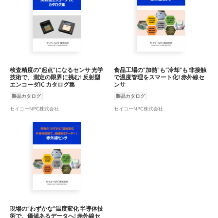
検査精度の“起点”になるセンサ 光学
食品工場の“加熱”も“冷却”も 非接触
技術で、測定の限界に挑む! 反射型
で温度管理をスマート化! 赤外線セ
エンコーダIC カタログ集
ンサ
製品カタログ
製品カタログ
セイコーNPC株式会社
セイコーNPC株式会社
現場の“わずかな”温度変化 半導体技
術で、価値あるデータへ! 赤外線セ