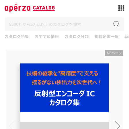
カタログ特集
おすすめ情報
カタログ分類
掲載企業一覧
新
1
/
8
ページ