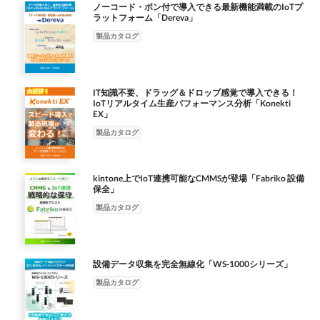
ノーコード・ポン付で導入できる最新機能満載のIoTプ
ラットフォーム「Dereva」
製品カタログ
IT知識不要、ドラッグ＆ドロップ感覚で導入できる！
IoTリアルタイム生産パフォーマンス分析「Konekti
EX」
製品カタログ
kintone上でIoT連携可能なCMMSが登場「Fabriko 設備
保全」
製品カタログ
設備データ収集を完全無線化「WS-1000シリーズ」
製品カタログ