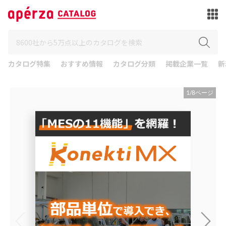
カタログ特集
おすすめ情報
カタログ分類
掲載企業一覧
新
1
/
8
ページ