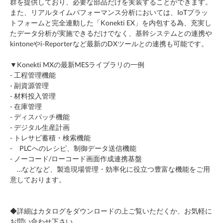
群を提供しており、必要な部品だけを実装することができます。
また、リアルタイムパフォーマンス分析においては、IoTプラッ
トフォームと完全連動した「Konekti EX」を内包する為、充実し
たデータ分析が実施できるだけでなく、基幹システムとの連携や
kintoneやi-Reporterなど最新のDXツールとの連携も可能です。
▼Konekti MXの最新MESライブラリの一例
- 工程管理機能
- 副資源管理
- 材料投入管理
- 在庫管理
- ディスパッチ機能
- デジタル生産計画
- トレサビ蓄積・検索機能
- PLCへのレシピ、制御データ送信機能
- ノーコード/ローコード画面作成連携基盤
…などなど、製造現場管理・効率化に役立つ豊富な機能をご用
意しております。
◆詳細はカタログをダウンロードの上ご覧いただくか、お気軽に
お問い合わせ下さい。