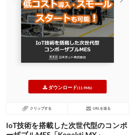
ダウンロード
(11.9Mb)
クリップする
URLを送る
IoT技術を搭載した次世代型のコンポ
ーザブルMES「Konekti MX」