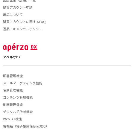
出店企業（店舗）一覧
購買アカウント申請
出品について
購買アカウントに関するFAQ
返品・キャンセルポリシー
アペルザDX
顧客管理機能
メールマーケティング機能
名刺管理機能
コンテンツ管理機能
動画管理機能
デジタル招待状機能
WebFAX機能
電帳箱（電子帳簿保存法対応）