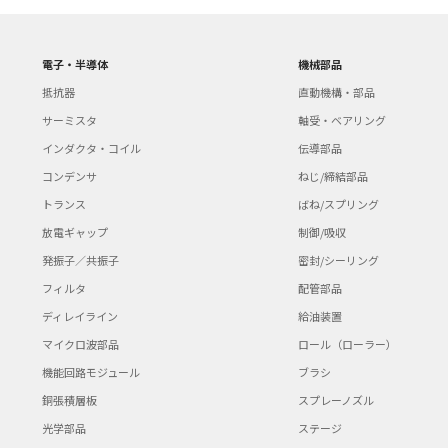
電子・半導体
機械部品
抵抗器
直動機構・部品
サーミスタ
軸受・ベアリング
インダクタ・コイル
伝導部品
コンデンサ
ねじ/締結部品
トランス
ばね/スプリング
放電ギャップ
制御/吸収
発振子／共振子
密封/シーリング
フィルタ
配管部品
ディレイライン
給油装置
マイクロ波部品
ロール（ローラー）
機能回路モジュール
ブラシ
銅張積層板
スプレーノズル
光学部品
ステージ