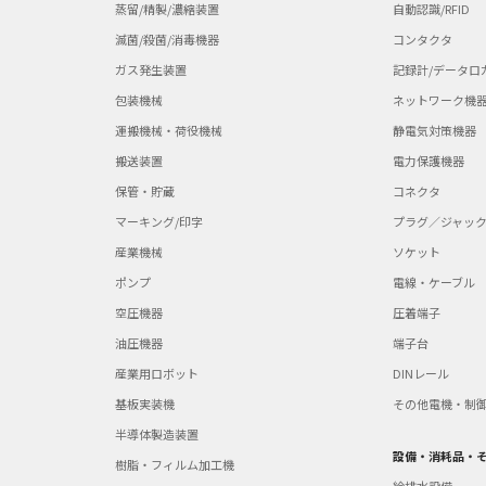
蒸留/精製/濃縮装置
自動認識/RFID
滅菌/殺菌/消毒機器
コンタクタ
ガス発生装置
記録計/データロ
包装機械
ネットワーク機
運搬機械・荷役機械
静電気対策機器
搬送装置
電力保護機器
保管・貯蔵
コネクタ
マーキング/印字
プラグ／ジャッ
産業機械
ソケット
ポンプ
電線・ケーブル
空圧機器
圧着端子
油圧機器
端子台
産業用ロボット
DINレール
基板実装機
その他電機・制
半導体製造装置
設備・消耗品・
樹脂・フィルム加工機