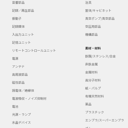
音響部品
治具
記録／再生部品
筐体/キャビネット
振動子
真空ポンプ/真空部品
記録媒体
空圧用部品
入出力ユニット
機構部品
記憶ユニット
素材・材料
リモートコントロールユニット
鉄鋼/ステンレス/合金
電源
非鉄金属
アンテナ
金属材料
高周波部品
高分子材料
磁性部品
紙・パルプ
誘電体／絶縁体
有機天然材料
電波吸収・ノイズ抑制材
薬品
電池
プラスチック
光源・ランプ
エンプラ/スーパーエンプラ
水晶デバイス