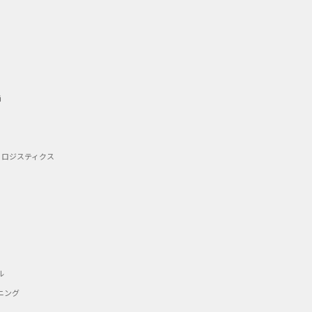
備
・ロジスティクス
ル
ニング