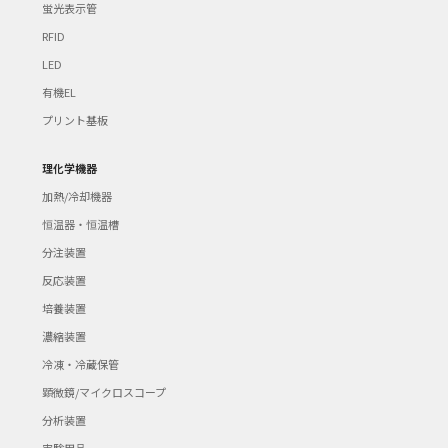
蛍光表示管
RFID
LED
有機EL
プリント基板
理化学機器
加熱/冷却機器
恒温器・恒温槽
分注装置
反応装置
培養装置
濃縮装置
冷凍・冷蔵保管
顕微鏡/マイクロスコープ
分析装置