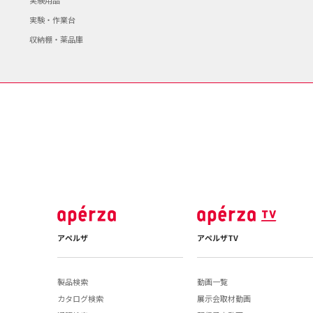
実験用品
実験・作業台
収納棚・薬品庫
アペルザ
アペルザTV
製品検索
動画一覧
カタログ検索
展示会取材動画