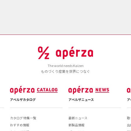
The world needs Kaizen
ものづくり産業を世界につなぐ
アペルザカタログ
アペルザニュース
ア
カタログ 特集一覧
最新ニュース
取
おすすめ情報
新製品情報
出