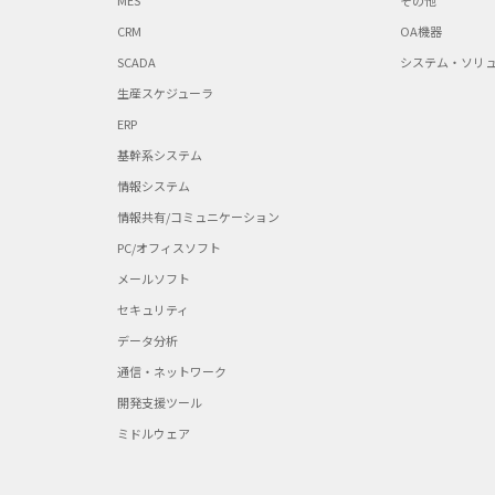
MES
その他
CRM
OA機器
SCADA
システム・ソリ
生産スケジューラ
ERP
基幹系システム
情報システム
情報共有/コミュニケーション
PC/オフィスソフト
メールソフト
セキュリティ
データ分析
通信・ネットワーク
開発支援ツール
ミドルウェア