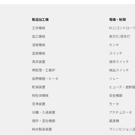
製造加工機
電機・制御
工作機械
PLC/コントロー
加工機械
表示灯/信号灯
溶接機械
センサ
塗装機械
スイッチ
真空装置
操作スイッチ
熱処理・工業炉
検出スイッチ
加熱機器・ヒータ
リレー
乾燥装置
ヒューズ・遮断
粉粒体機械
安全機器
洗浄装置
モータ
分離・ろ過装置
アクチュエータ
撹拌・混合機器
減速機
純水製造装置
マシンビジョン/