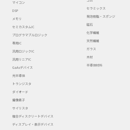
ゴム
マイコン
セラミックス
DSP
発泡樹脂・スポンジ
メモリ
磁石
セミカスタムIC
化学繊維
プログラマブルロジック
天然繊維
専用IC
ガラス
汎用ロジックIC
木材
汎用リニアIC
半導体材料
GaAsデバイス
光半導体
トランジスタ
ダイオード
撮像素子
サイリスタ
複合ディスクリートデバイス
ディスプレイ・表示デバイス