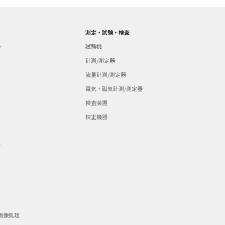
測定・試験・検査
ラ
試験機
計測/測定器
流量計測/測定器
電気・磁気計測/測定器
検査装置
校正機器
器
画像処理