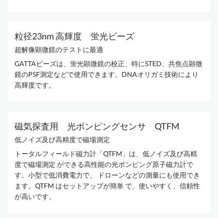
粒径23nm 高輝度 蛍光ビーズ
超解像顕微鏡のテストに最適
GATTAビーズは、蛍光顕微鏡の校正、特にSTED、共焦点顕微
鏡のPSF測定などで使用できます。DNAオリガミ技術により
高輝度です。
磁気探査用 光ポンピングセンサ QTFM
低ノイズ及び高精度で磁場測定
トータルフィールド磁力計「QTFM」は、低ノイズ及び高精
度で磁場測定 ができる高性能の光ポンピング原子磁力計で
す。小型で低消費電力で、 ドローンなどの測量にも使用でき
ます。QTFM はセットアップが簡単 で、使いやすく、信頼性
が高いです。