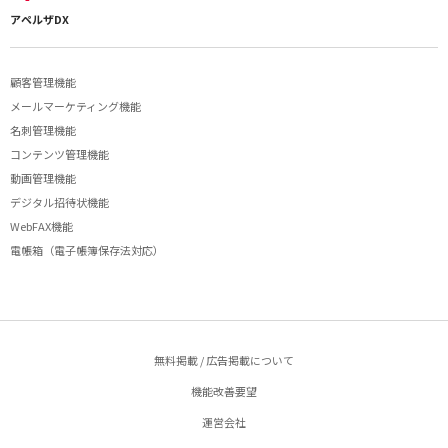
アペルザDX
顧客管理機能
メールマーケティング機能
名刺管理機能
コンテンツ管理機能
動画管理機能
デジタル招待状機能
WebFAX機能
電帳箱（電子帳簿保存法対応）
無料掲載 / 広告掲載について
機能改善要望
運営会社