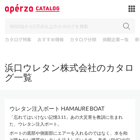
カタログ特集
おすすめ情報
カタログ分類
掲載企業一覧
新
浜口ウレタン株式会社のカタロ
グ一覧
ウレタン注入ボート HAMAURE BOAT
「忘れてはいけない記憶3.11」あの大災害を教訓に生まれ
た、ウレタン注入ボート。
ボートの底部や側面部にエアーを入れるのではなく、水を殆
ど吸わない硬質ウレタンを注入しています。 表皮（PVC)の穴