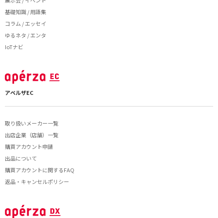
展示会 / イベント
基礎知識 / 用語集
コラム / エッセイ
ゆるネタ / エンタ
IoTナビ
アペルザEC
取り扱いメーカー一覧
出店企業（店舗）一覧
購買アカウント申請
出品について
購買アカウントに関するFAQ
返品・キャンセルポリシー