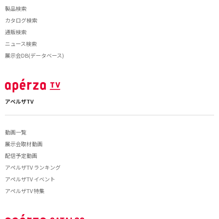
製品検索
カタログ検索
通販検索
ニュース検索
展示会DB(データベース)
アペルザTV
動画一覧
展示会取材動画
配信予定動画
アペルザTV ランキング
アペルザTV イベント
アペルザTV 特集