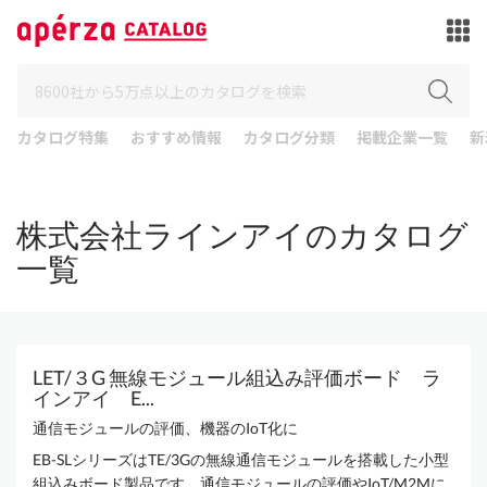
カタログ特集
おすすめ情報
カタログ分類
掲載企業一覧
新
株式会社ラインアイのカタログ
一覧
LET/３G 無線モジュール組込み評価ボード ラ
インアイ E...
通信モジュールの評価、機器のIoT化に
EB-SLシリーズはTE/3Gの無線通信モジュールを搭載した小型
組込みボード製品です。通信モジュールの評価やIoT/M2Mに