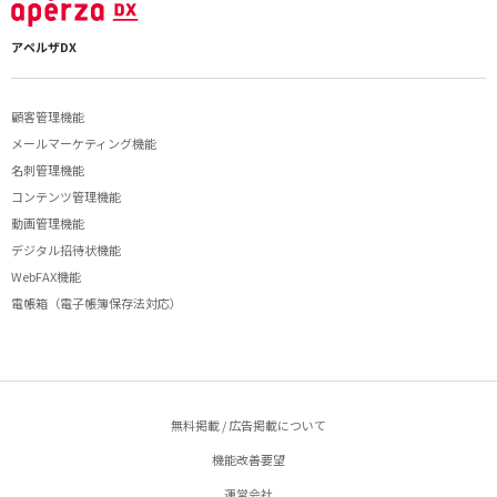
アペルザDX
顧客管理機能
メールマーケティング機能
名刺管理機能
コンテンツ管理機能
動画管理機能
デジタル招待状機能
WebFAX機能
電帳箱（電子帳簿保存法対応）
無料掲載 / 広告掲載について
機能改善要望
運営会社