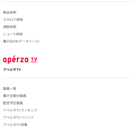
製品検索
カタログ検索
通販検索
ニュース検索
展示会DB(データベース)
アペルザTV
動画一覧
展示会取材動画
配信予定動画
アペルザTV ランキング
アペルザTV イベント
アペルザTV 特集