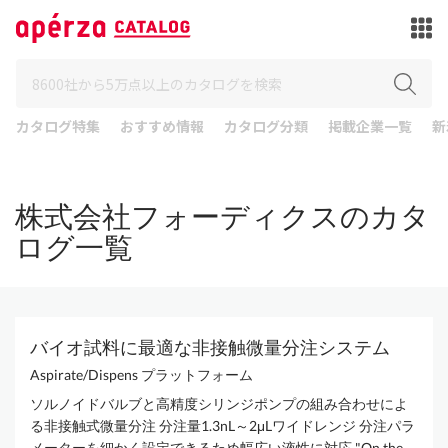
カタログ特集
おすすめ情報
カタログ分類
掲載企業一覧
新
株式会社フォーディクスのカタ
ログ一覧
バイオ試料に最適な非接触微量分注システム
Aspirate/Dispens プラットフォーム
ソルノイドバルブと高精度シリンジポンプの組み合わせによ
る非接触式微量分注 分注量1.3nL～2μLワイドレンジ 分注パラ
メーターを細かく設定できるため幅広い液性に対応 "On the