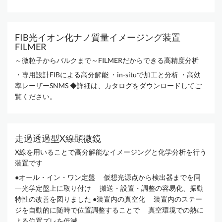
FIB光イオン化ナノ質量イメージング装置
FILMER
～微粒子からバルクまで～FILMERだからできる高精度分析
・専用設計FIBによる高分解能 ・in-situで加工と分析 ・高効
率レーザーSNMS ◆詳細は、カタログをダウンロードしてご
覧ください。
走過透過型X線顕微鏡
X線を用いることで高分解能なイメージングと化学分析を行う
装置です
●オール・イン・ワン定盤 仮想光源点から検出器までを同
一光学定盤上に取り付け 搬送・設置・調整の容易化、振動
特性の改善を図りました ●装置内の真空化 装置内のステー
ジを自動的に随時で位置調整することで 真空環境での熱に
よる位置ズレを低減...