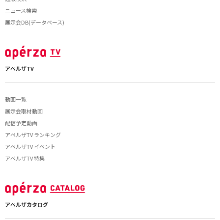
ニュース検索
展示会DB(データベース)
アペルザTV
動画一覧
展示会取材動画
配信予定動画
アペルザTV ランキング
アペルザTV イベント
アペルザTV 特集
アペルザカタログ