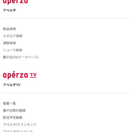
アペルザ
製品検索
カタログ検索
通販検索
ニュース検索
展示会DB(データベース)
アペルザTV
動画一覧
展示会取材動画
配信予定動画
アペルザTV ランキング
アペルザTV イベント