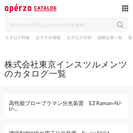
カタログ特集
おすすめ情報
カタログ分類
掲載企業一覧
新
株式会社東京インスツルメンツ
のカタログ一覧
高性能プローブラマン分光装置 EZ Raman-N/-
I/-...