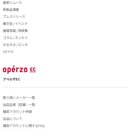
最新ニュース
新製品情報
プレスリリース
展示会 / イベント
基礎知識 / 用語集
コラム / エッセイ
ゆるネタ / エンタ
IoTナビ
アペルザEC
取り扱いメーカー一覧
出店企業（店舗）一覧
購買アカウント申請
出品について
購買アカウントに関するFAQ