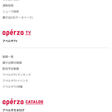
通販検索
ニュース検索
展示会DB(データベース)
アペルザTV
動画一覧
展示会取材動画
配信予定動画
アペルザTV ランキング
アペルザTV イベント
アペルザTV 特集
アペルザカタログ