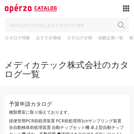
カタログ特集
おすすめ情報
カタログ分類
掲載企業一覧
新
メディカテック株式会社のカタ
ログ一覧
予算申請カタログ
種類豊富に取り揃えております。
採便管用PCR前処理装置 PCR前処理用1chサンプリング装置
全自動検体前処理装置 自動チップセット機 卓上型自動チップ
セット機 ほか 多数掲載 ◆詳細はカタログをダウンロードし