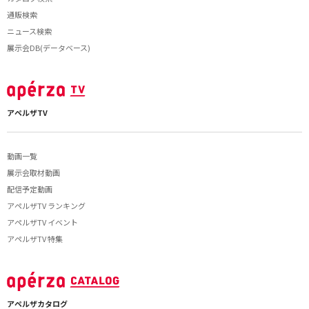
通販検索
ニュース検索
展示会DB(データベース)
アペルザTV
動画一覧
展示会取材動画
配信予定動画
アペルザTV ランキング
アペルザTV イベント
アペルザTV 特集
アペルザカタログ