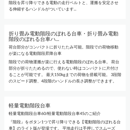
階段を昇り降りできる電動の走行ベルトと、運搬を安定させ
る伸縮するハンドルがついています...
折り畳み電動階段のぼれる台車・折り畳み電動
階段のぼれる台車ハ...
荷台部分がコンパクトに折りたたみ可能。階段での荷物移動
が楽になる電動階段昇降台車
階段での荷物運搬が楽に行える電動階段のぼれる台車。 荷台
部分が折りたためるので、使わない時はコンパクトに片付け
ることが可能です。 最大150kgまでの荷物を搭載可能。 3段階
のスピード調整、4段階のハンドルの長さ調整ができます。
軽量電動階段台車
軽量電動階段台車60/軽量電動階段台車45のご紹介
『階段』をボタン1つで昇り降りできる【電動階段のぼれる台
車】のライト版が登場です。 平地走行は手押しでスムーズ