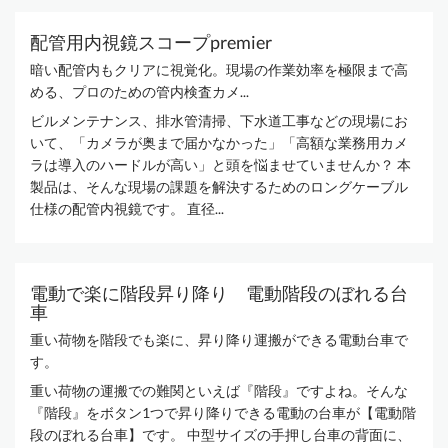
配管用内視鏡スコープpremier
暗い配管内もクリアに視覚化。現場の作業効率を極限まで高
める、プロのための管内検査カメ...
ビルメンテナンス、排水管清掃、下水道工事などの現場にお
いて、「カメラが奥まで届かなかった」「高額な業務用カメ
ラは導入のハードルが高い」と頭を悩ませていませんか？ 本
製品は、そんな現場の課題を解決するためのロングケーブル
仕様の配管内視鏡です。 直径...
電動で楽に階段昇り降り 電動階段のぼれる台
車
重い荷物を階段でも楽に、昇り降り運搬ができる電動台車で
す。
重い荷物の運搬での難関といえば『階段』ですよね。そんな
『階段』をボタン1つで昇り降りできる電動の台車が【電動階
段のぼれる台車】です。 中型サイズの手押し台車の背面に、