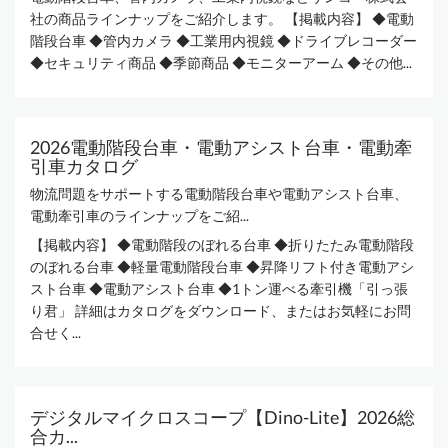
社の商品ラインナップをご紹介します。 【掲載内容】 ◆電動
階段台車 ◆管内カメラ ◆工業用内視鏡 ◆ドライブレコーダー
◆セキュリティ商品 ◆季節商品 ◆モニターアーム ◆その他...
2026電動階段台車・電動アシスト台車・電動牽
引車カタログ
物流問題をサポートする電動階段台車や電動アシスト台車、
電動牽引車のラインナップをご紹...
【掲載内容】 ◆電動階段のぼれる台車 ◆折りたたみ電動階段
のぼれる台車 ◆軽量電動階段台車 ◆昇降リフト付き電動アシ
スト台車 ◆電動アシスト台車 ◆1トン運べる牽引機「引っ張
り君」 詳細はカタログをダウンロード、またはお気軽にお問
合せく...
デジタルマイクロスコープ【Dino-Lite】2026総
合カ...