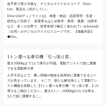
低予算で導入可能な、デジタルマイクロスコープ「Dion-
Lite」製品をご紹介してい...
Dino-Lite(ディノライト)は、検査・検品・品質管理・生産・
研究など目的で、 産業界をはじめ医学・教育・農業・法医学
など、多くの分野で、世界各国で幅広く使われているAnmo社
（台湾）のデジタルマイクロスコープです。 【掲載内容】
◆Din...
1トン運べる牽引機「引っ張り君」
最大1000kgまで1人で牽引が可能。電動アシストで楽に運搬
できる電動牽引車
人手不足などで、重い荷物や物資を効率的に運搬できるニー
ズが高まっています。 そこで、新たな解決策として電動アシ
スト機能を搭載した【1トン運べる牽引機「引っ張り君」】の
導入をご検討ください。 最大1トン（1000kg)のカゴ台車を、
1人で楽に運搬するこ...