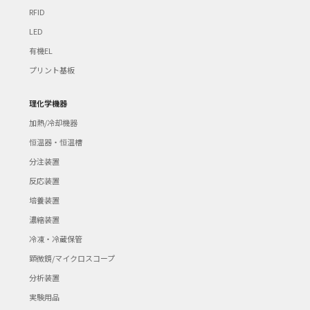
RFID
LED
有機EL
プリント基板
理化学機器
加熱/冷却機器
恒温器・恒温槽
分注装置
反応装置
培養装置
濃縮装置
冷凍・冷蔵保管
顕微鏡/マイクロスコープ
分析装置
実験用品