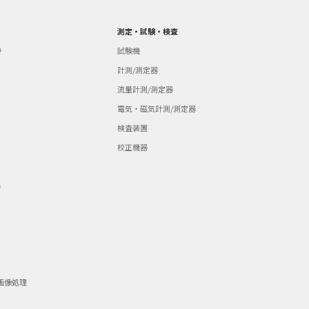
測定・試験・検査
ラ
試験機
計測/測定器
流量計測/測定器
電気・磁気計測/測定器
検査装置
校正機器
器
画像処理