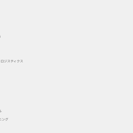
備
・ロジスティクス
ル
ニング