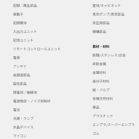
記録／再生部品
筐体/キャビネット
振動子
真空ポンプ/真空部品
記録媒体
空圧用部品
入出力ユニット
機構部品
記憶ユニット
素材・材料
リモートコントロールユニット
鉄鋼/ステンレス/合金
電源
非鉄金属
アンテナ
金属材料
高周波部品
高分子材料
磁性部品
紙・パルプ
誘電体／絶縁体
有機天然材料
電波吸収・ノイズ抑制材
薬品
電池
プラスチック
光源・ランプ
エンプラ/スーパーエンプラ
水晶デバイス
ゴム
マイコン