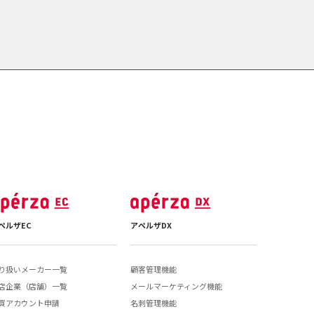
ペルザEC
アペルザDX
り扱いメーカー一覧
顧客管理機能
店企業（店舗）一覧
メールマーケティング機能
買アカウント申請
名刺管理機能