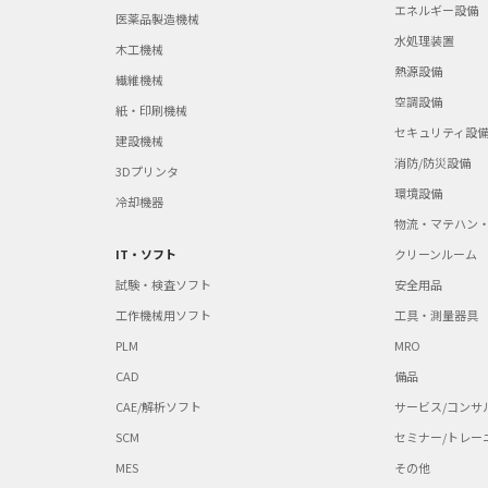
エネルギー設備
医薬品製造機械
水処理装置
木工機械
熱源設備
繊維機械
空調設備
紙・印刷機械
セキュリティ設
建設機械
消防/防災設備
3Dプリンタ
環境設備
冷却機器
物流・マテハン
IT・ソフト
クリーンルーム
試験・検査ソフト
安全用品
工作機械用ソフト
工具・測量器具
PLM
MRO
CAD
備品
CAE/解析ソフト
サービス/コンサ
SCM
セミナー/トレー
MES
その他