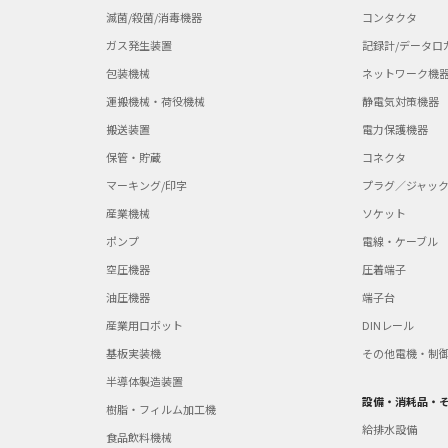
滅菌/殺菌/消毒機器
コンタクタ
ガス発生装置
記録計/データロ
包装機械
ネットワーク機
運搬機械・荷役機械
静電気対策機器
搬送装置
電力保護機器
保管・貯蔵
コネクタ
マーキング/印字
プラグ／ジャッ
産業機械
ソケット
ポンプ
電線・ケーブル
空圧機器
圧着端子
油圧機器
端子台
産業用ロボット
DINレール
基板実装機
その他電機・制
半導体製造装置
設備・消耗品・
樹脂・フィルム加工機
給排水設備
食品飲料機械