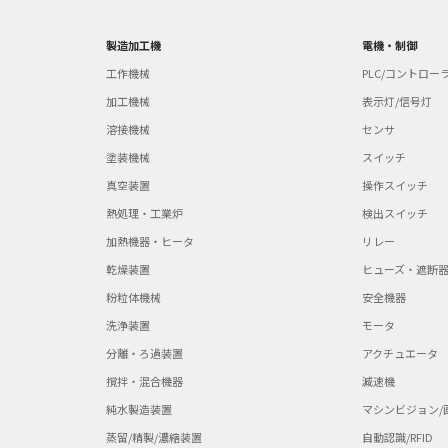
製造加工機
電機・制御
工作機械
PLC/コントロー
加工機械
表示灯/信号灯
溶接機械
センサ
塗装機械
スイッチ
真空装置
操作スイッチ
熱処理・工業炉
検出スイッチ
加熱機器・ヒータ
リレー
乾燥装置
ヒューズ・遮断
粉粒体機械
安全機器
洗浄装置
モータ
分離・ろ過装置
アクチュエータ
撹拌・混合機器
減速機
純水製造装置
マシンビジョン/
蒸留/精製/濃縮装置
自動認識/RFID