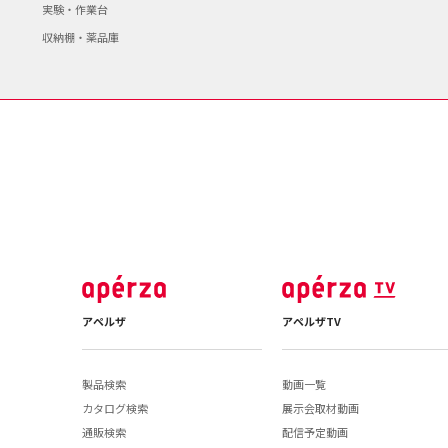
実験・作業台
収納棚・薬品庫
アペルザ
アペルザTV
製品検索
動画一覧
カタログ検索
展示会取材動画
通販検索
配信予定動画