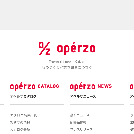
The world needs Kaizen
ものづくり産業を世界につなぐ
アペルザカタログ
アペルザニュース
ア
カタログ 特集一覧
最新ニュース
取
おすすめ情報
新製品情報
出
カタログ分類
プレスリリース
購