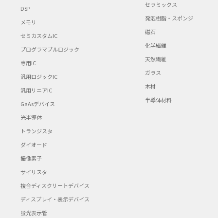
セラミックス
DSP
発泡樹脂・スポンジ
メモリ
磁石
セミカスタムIC
化学繊維
プログラマブルロジック
天然繊維
専用IC
ガラス
汎用ロジックIC
木材
汎用リニアIC
半導体材料
GaAsデバイス
光半導体
トランジスタ
ダイオード
撮像素子
サイリスタ
複合ディスクリートデバイス
ディスプレイ・表示デバイス
蛍光表示管