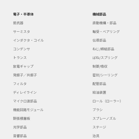
電子・半導体
機械部品
抵抗器
直動機構・部品
サーミスタ
軸受・ベアリング
インダクタ・コイル
伝導部品
コンデンサ
ねじ/締結部品
トランス
ばね/スプリング
放電ギャップ
制御/吸収
発振子／共振子
密封/シーリング
フィルタ
配管部品
ディレイライン
給油装置
マイクロ波部品
ロール（ローラー）
機能回路モジュール
ブラシ
銅張積層板
スプレーノズル
光学部品
ステージ
音響部品
治具