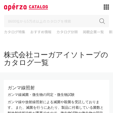
カタログ特集
おすすめ情報
カタログ分類
掲載企業一覧
新
株式会社コーガアイソトープの
カタログ一覧
ガンマ線照射
ガンマ線滅菌・微生物の同定・微生物試験
ガンマ線や放射線照射による滅菌や殺菌を受託しておりま
す。 また、滅菌を行うにあたり、製品に付着している菌数と
耐放射線抵抗性が重要ですので、微生物試験や微生物の同定