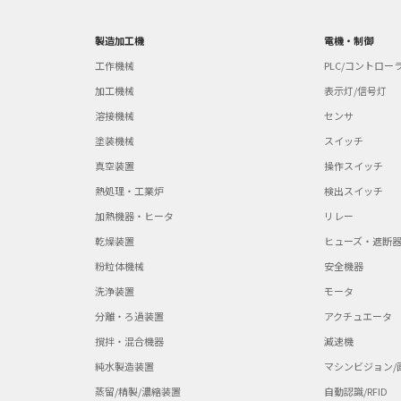
製造加工機
電機・制御
工作機械
PLC/コントロー
加工機械
表示灯/信号灯
溶接機械
センサ
塗装機械
スイッチ
真空装置
操作スイッチ
熱処理・工業炉
検出スイッチ
加熱機器・ヒータ
リレー
乾燥装置
ヒューズ・遮断
粉粒体機械
安全機器
洗浄装置
モータ
分離・ろ過装置
アクチュエータ
撹拌・混合機器
減速機
純水製造装置
マシンビジョン/
蒸留/精製/濃縮装置
自動認識/RFID