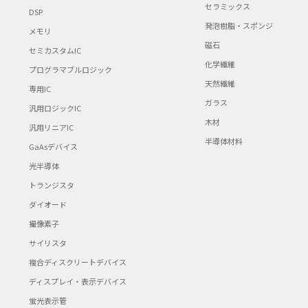
セラミックス
DSP
発泡樹脂・スポンジ
メモリ
磁石
セミカスタムIC
化学繊維
プログラマブルロジック
天然繊維
専用IC
ガラス
汎用ロジックIC
木材
汎用リニアIC
半導体材料
GaAsデバイス
光半導体
トランジスタ
ダイオード
撮像素子
サイリスタ
複合ディスクリートデバイス
ディスプレイ・表示デバイス
蛍光表示管