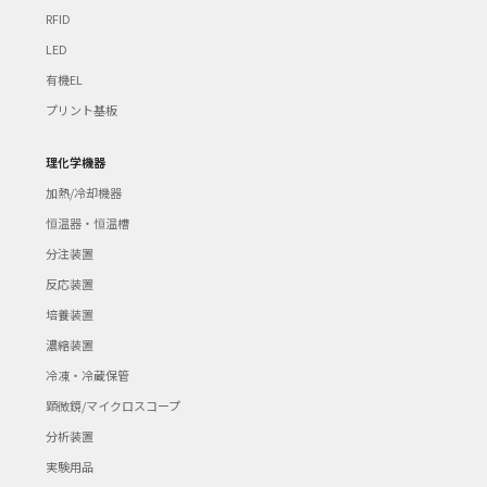
RFID
LED
有機EL
プリント基板
理化学機器
加熱/冷却機器
恒温器・恒温槽
分注装置
反応装置
培養装置
濃縮装置
冷凍・冷蔵保管
顕微鏡/マイクロスコープ
分析装置
実験用品