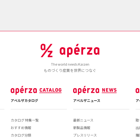
The world needs Kaizen
ものづくり産業を世界につなぐ
アペルザカタログ
アペルザニュース
ア
カタログ 特集一覧
最新ニュース
取
おすすめ情報
新製品情報
出
カタログ分類
プレスリリース
購