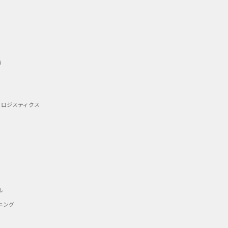
備
・ロジスティクス
ル
ニング