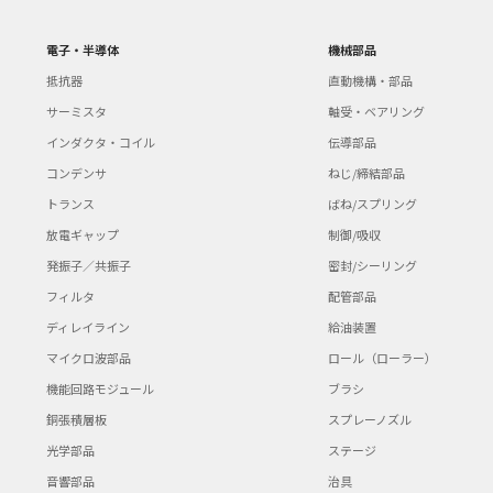
電子・半導体
機械部品
抵抗器
直動機構・部品
サーミスタ
軸受・ベアリング
インダクタ・コイル
伝導部品
コンデンサ
ねじ/締結部品
トランス
ばね/スプリング
放電ギャップ
制御/吸収
発振子／共振子
密封/シーリング
フィルタ
配管部品
ディレイライン
給油装置
マイクロ波部品
ロール（ローラー）
機能回路モジュール
ブラシ
銅張積層板
スプレーノズル
光学部品
ステージ
音響部品
治具