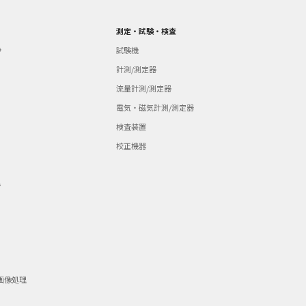
測定・試験・検査
ラ
試験機
計測/測定器
流量計測/測定器
電気・磁気計測/測定器
検査装置
校正機器
器
画像処理