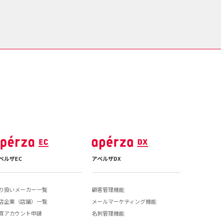
ペルザEC
アペルザDX
り扱いメーカー一覧
顧客管理機能
店企業（店舗）一覧
メールマーケティング機能
買アカウント申請
名刺管理機能