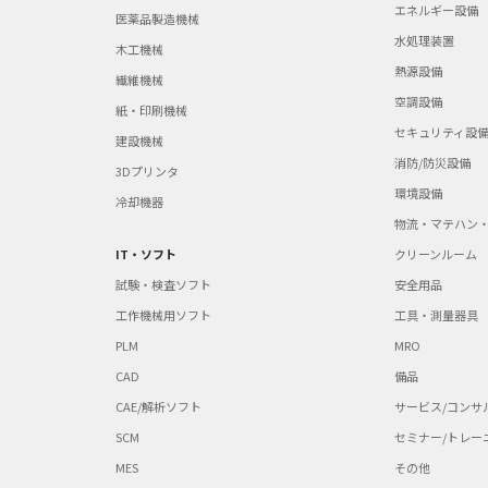
エネルギー設備
医薬品製造機械
水処理装置
木工機械
熱源設備
繊維機械
空調設備
紙・印刷機械
セキュリティ設
建設機械
消防/防災設備
3Dプリンタ
環境設備
冷却機器
物流・マテハン
IT・ソフト
クリーンルーム
試験・検査ソフト
安全用品
工作機械用ソフト
工具・測量器具
PLM
MRO
CAD
備品
CAE/解析ソフト
サービス/コンサ
SCM
セミナー/トレー
MES
その他