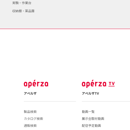
実験・作業台
収納棚・薬品庫
アペルザ
アペルザTV
製品検索
動画一覧
カタログ検索
展示会取材動画
通販検索
配信予定動画