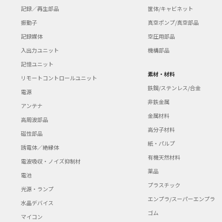
記録／再生部品
筐体/キャビネット
振動子
真空ポンプ/真空部品
記録媒体
空圧用部品
入出力ユニット
機構部品
記憶ユニット
素材・材料
リモートコントロールユニット
鉄鋼/ステンレス/合金
電源
非鉄金属
アンテナ
金属材料
高周波部品
高分子材料
磁性部品
紙・パルプ
誘電体／絶縁体
有機天然材料
電波吸収・ノイズ抑制材
薬品
電池
プラスチック
光源・ランプ
エンプラ/スーパーエンプラ
水晶デバイス
ゴム
マイコン