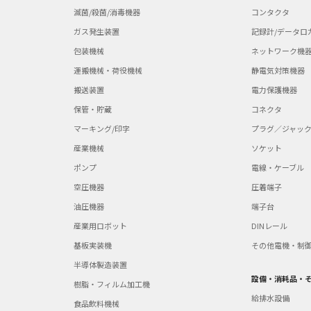
滅菌/殺菌/消毒機器
コンタクタ
ガス発生装置
記録計/データロ
包装機械
ネットワーク機
運搬機械・荷役機械
静電気対策機器
搬送装置
電力保護機器
保管・貯蔵
コネクタ
マーキング/印字
プラグ／ジャッ
産業機械
ソケット
ポンプ
電線・ケーブル
空圧機器
圧着端子
油圧機器
端子台
産業用ロボット
DINレール
基板実装機
その他電機・制
半導体製造装置
設備・消耗品・
樹脂・フィルム加工機
給排水設備
食品飲料機械