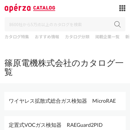
カタログ特集
おすすめ情報
カタログ分類
掲載企業一覧
新
篠原電機株式会社のカタログ一
覧
ワイヤレス拡散式総合ガス検知器 MicroRAE
定置式VOCガス検知器 RAEGuard2PID