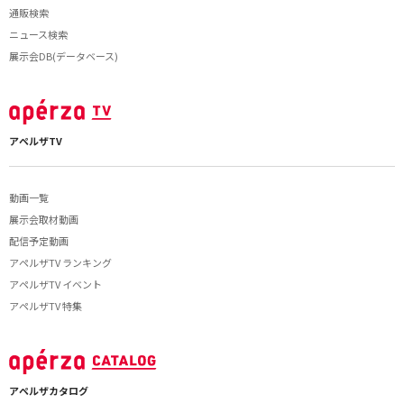
通販検索
ニュース検索
展示会DB(データベース)
アペルザTV
動画一覧
展示会取材動画
配信予定動画
アペルザTV ランキング
アペルザTV イベント
アペルザTV 特集
アペルザカタログ