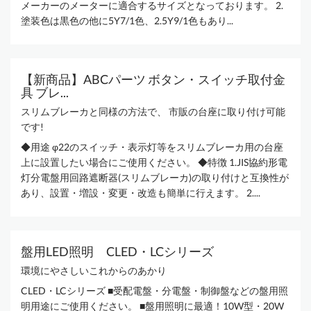
メーカーのメーターに適合するサイズとなっております。 2.
塗装色は黒色の他に5Y7/1色、2.5Y9/1色もあり...
【新商品】ABCパーツ ボタン・スイッチ取付金
具 ブレ...
スリムブレーカと同様の方法で、 市販の台座に取り付け可能
です!
◆用途 φ22のスイッチ・表示灯等をスリムブレーカ用の台座
上に設置したい場合にご使用ください。 ◆特徴 1.JIS協約形電
灯分電盤用回路遮断器(スリムブレーカ)の取り付けと互換性が
あり、設置・増設・変更・改造も簡単に行えます。 2....
盤用LED照明 CLED・LCシリーズ
環境にやさしいこれからのあかり
CLED・LCシリーズ ■受配電盤・分電盤・制御盤などの盤用照
明用途にご使用ください。 ■盤用照明に最適！10W型・20W