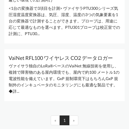
<1台の変換器で3項目を計測> ヴァイサラPTU300シリーズ気
圧湿度温度変換器は、気圧、湿度、温度の3つの気象要素を1
台の変換器で計測することができます。プローブは、用途に
応じて最適なものを選べます。PTU301プローブは校正室での
計測に、PTU30...
VaiNet RFL100 ワイヤレス CO2 データロガー
ヴァイサラ独自のLoRa®ベースのVaiNet 無線技術を使用し、
複雑で障害物のある屋内環境でも、屋内で約100 メートル1の
電波性能を備えています。GxP 規制環境下はもちろんGxP 規
制外のインキュベータのモニタリングにも最適な製品です。
◆詳...
«
1
»