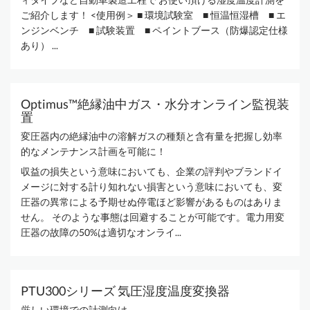
ご紹介します！ <使用例＞ ■ 環境試験室 ■ 恒温恒湿槽 ■ エ
ンジンベンチ ■ 試験装置 ■ ペイントブース（防爆認定仕様
あり） ...
Optimus™絶縁油中ガス・水分オンライン監視装
置
変圧器内の絶縁油中の溶解ガスの種類と含有量を把握し効率
的なメンテナンス計画を可能に！
収益の損失という意味においても、企業の評判やブランドイ
メージに対する計り知れない損害という意味においても、変
圧器の異常による予期せぬ停電ほど影響があるものはありま
せん。 そのような事態は回避することが可能です。電力用変
圧器の故障の50%は適切なオンライ...
PTU300シリーズ 気圧湿度温度変換器
厳しい環境での計測向け