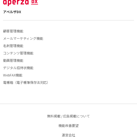
アペルザDX
顧客管理機能
メールマーケティング機能
名刺管理機能
コンテンツ管理機能
動画管理機能
デジタル招待状機能
WebFAX機能
電帳箱（電子帳簿保存法対応）
無料掲載 / 広告掲載について
機能改善要望
運営会社