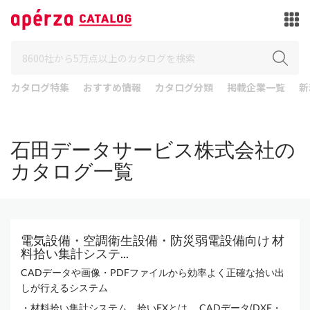
カタログ特集
おすすめ情報
カタログ分類
掲載企業一覧
新
石田データサービス株式会社の
カタログ一覧
電気設備・空調衛生設備・防災弱電設備向け 材
料拾い集計システ...
CADデータや画像・PDFファイルから効率よく正確な拾い出
しが行えるシステム
・材料拾い集計システム 拾いEXとは CADデータ(DXF・