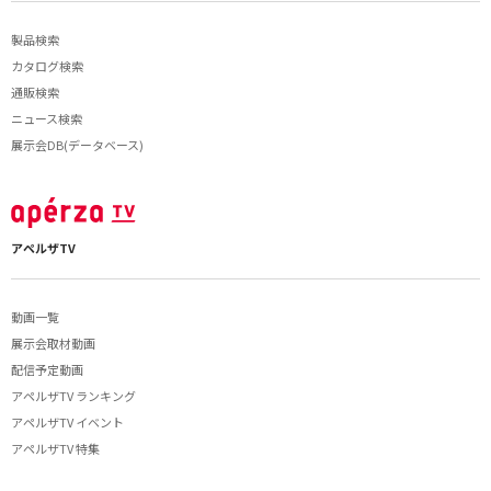
製品検索
カタログ検索
通販検索
ニュース検索
展示会DB(データベース)
アペルザTV
動画一覧
展示会取材動画
配信予定動画
アペルザTV ランキング
アペルザTV イベント
アペルザTV 特集