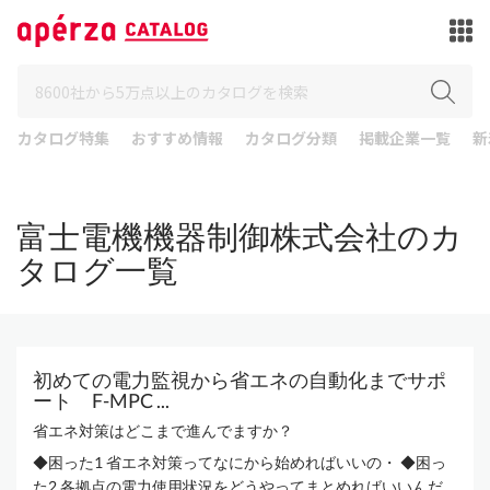
カタログ特集
おすすめ情報
カタログ分類
掲載企業一覧
新
富士電機機器制御株式会社のカ
タログ一覧
初めての電力監視から省エネの自動化までサポ
ート F-MPC ...
省エネ対策はどこまで進んでますか？
◆困った1 省エネ対策ってなにから始めればいいの・ ◆困っ
た2 各拠点の電力使用状況をどうやってまとめればいいんだ