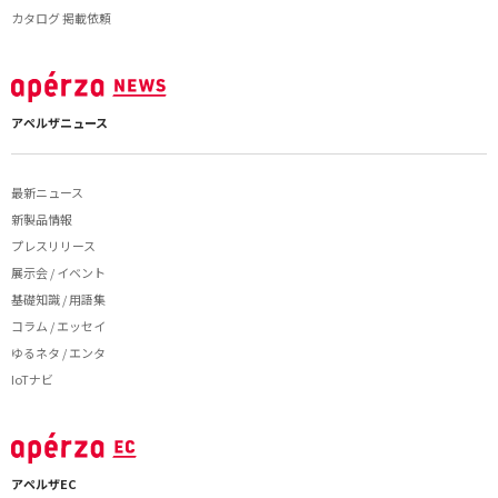
カタログ 掲載依頼
アペルザニュース
最新ニュース
新製品情報
プレスリリース
展示会 / イベント
基礎知識 / 用語集
コラム / エッセイ
ゆるネタ / エンタ
IoTナビ
アペルザEC