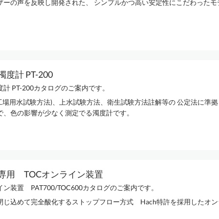
ザーの声を反映し開発された、 シンプルかつ高い安定性にこだわったモ
度計 PT-200
計 PT-200カタログのご案内です。
101(工場用水試験方法)、上水試験方法、衛生試験方法註解等の 公定法に準
で、色の影響が少なく測定でる濁度計です。
専用 TOCオンライン装置
イン装置 PAT700/TOC600カタログのご案内です。
閉じ込めて完全酸化するストップフロー方式 Hach特許を採用したオン