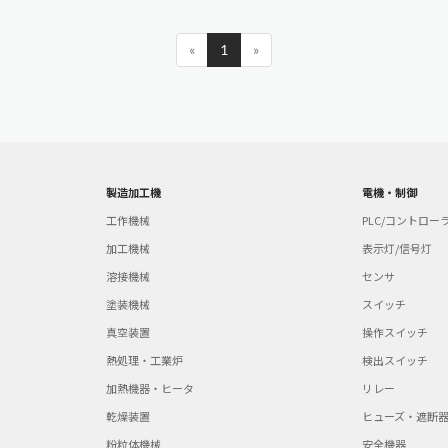
«
1
»
製造加工機
電機・制御
工作機械
PLC/コントロー
加工機械
表示灯/信号灯
溶接機械
センサ
塗装機械
スイッチ
真空装置
操作スイッチ
熱処理・工業炉
検出スイッチ
加熱機器・ヒータ
リレー
乾燥装置
ヒューズ・遮断
粉粒体機械
安全機器