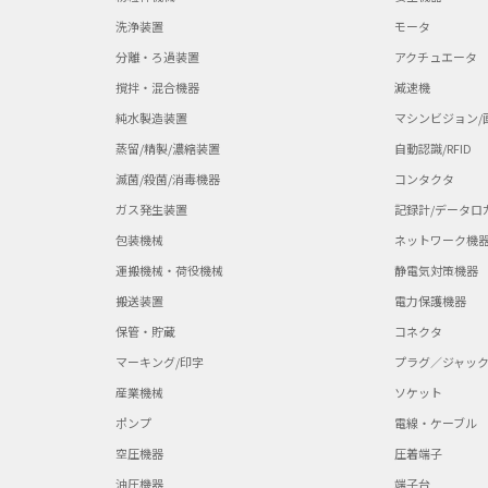
洗浄装置
モータ
分離・ろ過装置
アクチュエータ
撹拌・混合機器
減速機
純水製造装置
マシンビジョン/
蒸留/精製/濃縮装置
自動認識/RFID
滅菌/殺菌/消毒機器
コンタクタ
ガス発生装置
記録計/データロ
包装機械
ネットワーク機
運搬機械・荷役機械
静電気対策機器
搬送装置
電力保護機器
保管・貯蔵
コネクタ
マーキング/印字
プラグ／ジャッ
産業機械
ソケット
ポンプ
電線・ケーブル
空圧機器
圧着端子
油圧機器
端子台