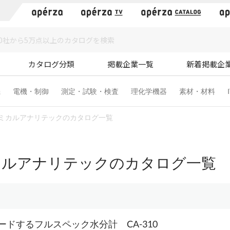
）
カタログ分類
掲載企業一覧
新着掲載企
機
電機・制御
測定・試験・検査
理化学機器
素材・材料
ミカルアナリテックのカタログ一覧
カルアナリテックのカタログ一覧
ードするフルスペック水分計 CA-310