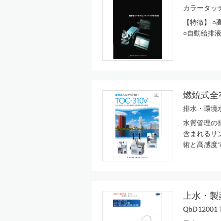
カラータッ
【特徴】 ○
○自動給
燃焼式全有
排水・環境水
水質管理の
含まれるサ
術と高感度
上水・製
QbD120