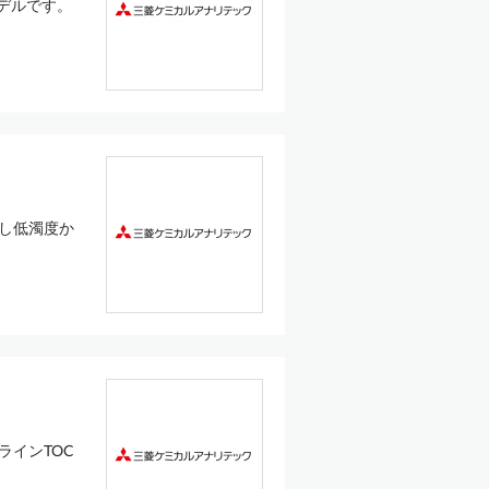
デルです。
拠し低濁度か
ラインTOC