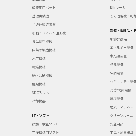
産業用ロボット
DINレール
基板実装機
その他電機・制
半導体製造装置
設備・消耗品・
樹脂・フィルム加工機
給排水設備
食品飲料機械
エネルギー設備
医薬品製造機械
水処理装置
木工機械
熱源設備
繊維機械
空調設備
紙・印刷機械
セキュリティ設
建設機械
消防/防災設備
3Dプリンタ
環境設備
冷却機器
物流・マテハン
IT・ソフト
クリーンルーム
試験・検査ソフト
安全用品
工作機械用ソフト
工具・測量器具