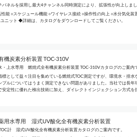
チパネルを採用し最大4チャンネル同時測定により、拡張性が向上しま
高性能 ○スケジュール機能 ○ワイヤレス接続 ○操作性の向上 ○水分気化
排液ユニット ◆詳細は、カタログをダウンロードしてご覧ください。
機炭素分析装置 TOC-310V
・上水専用 燃焼式全有機炭素分析装置 TOC-310Vカタログのご案内で.
指標として益々注目を集めている燃焼式TOC測定ですが、環境水・排水
ンプルについてはうまく測定できない問題がありました。当社では長年
で安定性に優れた検出技術に加え、ダイレクトインジェクション方式を採用
薬用水専用 湿式UV酸化全有機炭素分析装置
01 TOC計 湿式UV酸化全有機炭素分析装置カタログのご案内です。