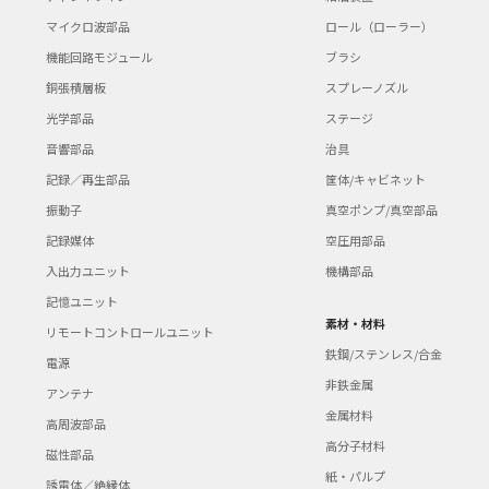
マイクロ波部品
ロール（ローラー）
機能回路モジュール
ブラシ
銅張積層板
スプレーノズル
光学部品
ステージ
音響部品
治具
記録／再生部品
筐体/キャビネット
振動子
真空ポンプ/真空部品
記録媒体
空圧用部品
入出力ユニット
機構部品
記憶ユニット
素材・材料
リモートコントロールユニット
鉄鋼/ステンレス/合金
電源
非鉄金属
アンテナ
金属材料
高周波部品
高分子材料
磁性部品
紙・パルプ
誘電体／絶縁体