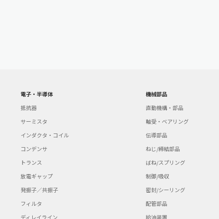
電子・半導体
機械部品
抵抗器
直動機構・部品
サーミスタ
軸受・ベアリング
インダクタ・コイル
伝導部品
コンデンサ
ねじ/締結部品
トランス
ばね/スプリング
放電ギャップ
制御/吸収
発振子／共振子
密封/シーリング
フィルタ
配管部品
ディレイライン
給油装置