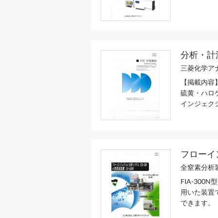
分析・計
三菱化学ア
【掲載内容
硫黄・ハロゲ
インジェクシ
フローイン
全窒素分析装
FIA-300N
用いた装置で
できます。