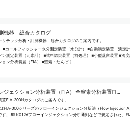
測機器 総合カタログ
ナリテック分析・計測機器 総合カタログのご案内です。
】 ■カールフィッシャー水分測定装置（水分計） ■自動滴定装置（滴定計
ン測定装置（元素計） ■試料燃焼装置（前処理） ■小型蒸留装置 ■濁度
ョン分析装置（FIA） ■窒素・たんぱく...
ジェクション分析装置（FIA） 全窒素分析装置FI...
置FIA-300Nカタログのご案内です。
型はFIA-300シリーズのフローインジェクション分析法（Flow Injection An
す。JIS K0126フローインジェクション分析通則などで規定された、F