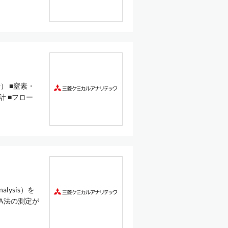
） ■窒素・
計 ■フロー
alysis）を
IA法の測定が