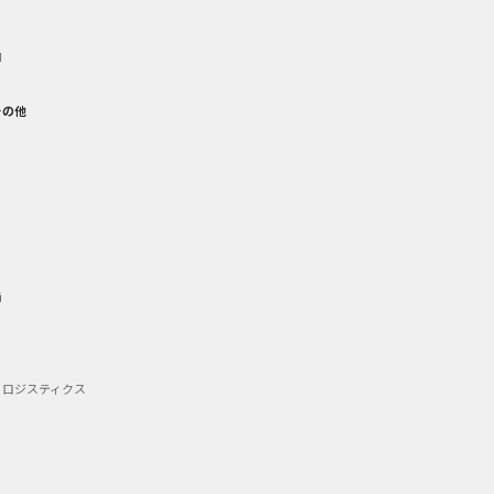
御
その他
備
・ロジスティクス