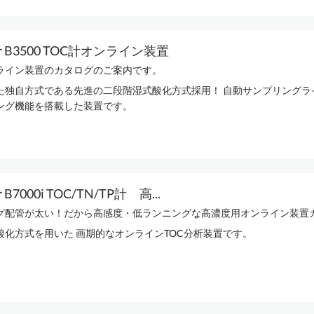
ctor B3500 TOC計オンライン装置
ンライン装置のカタログのご案内です。
た独自方式である先進の二段階湿式酸化方式採用！ 自動サンプリングラ
ング機能を搭載した装置です。
or B7000i TOC/TN/TP計 高...
グ配管が太い！だから高感度・低ランニングな高濃度用オンライン装置カタ
酸化方式を用いた 画期的なオンラインTOC分析装置です。