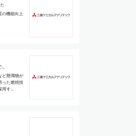
した
装置の機能向上
..
など懸濁物が
培った燃焼技
す...