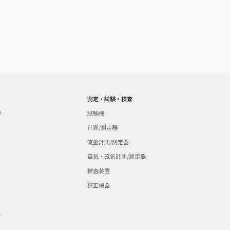
測定・試験・検査
ラ
試験機
計測/測定器
流量計測/測定器
電気・磁気計測/測定器
検査装置
校正機器
器