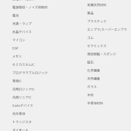
有機天然材料
電波吸収・ノイズ抑制材
薬品
電池
プラスチック
光源・ランプ
エンプラ/スーパーエンプラ
水晶デバイス
ゴム
マイコン
セラミックス
DSP
発泡樹脂・スポンジ
メモリ
磁石
セミカスタムIC
化学繊維
プログラマブルロジック
天然繊維
専用IC
ガラス
汎用ロジックIC
木材
汎用リニアIC
半導体材料
GaAsデバイス
光半導体
トランジスタ
ダイオード