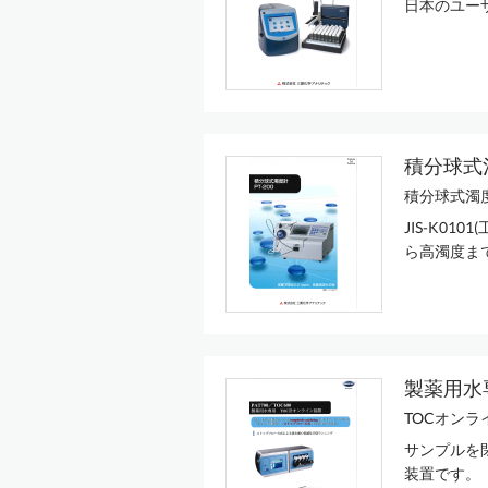
日本のユー
積分球式濁
積分球式濁度
JIS-K0
ら高濁度ま
製薬用水
TOCオンラ
サンプルを
装置です。