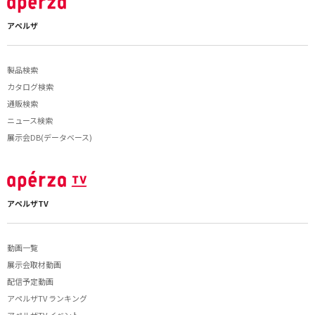
アペルザ
製品検索
カタログ検索
通販検索
ニュース検索
展示会DB(データベース)
アペルザTV
動画一覧
展示会取材動画
配信予定動画
アペルザTV ランキング