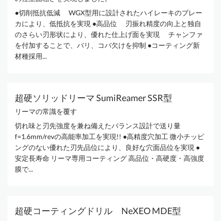
●切削抵抗低減 WGX型用に設計されたハイレーキのブレー
カにより、低抵抗を実現 ●高品位 刃振れ精度の向上と独自
のさらい刃形状により、優れた仕上げ面を実現 チャンファ
を付加することで、バリ、コバ欠けを抑制 ●コーティング新
材種採用...
超硬ソリッドリーマ SumiReamer SSR型
リーマの常識を覆す
切れ味と刃先強度を兼ね備えたバランス設計で送り量
f=1.6mm/revの高能率加工を実現!! ●高精度穴加工 微小チッピ
ングのない優れた刃先品位により、良好な穴面品位を実現 ●
安定長寿命 リーマ専用コーティング 高品位・高硬度・高強度
膜で...
超硬コーティングドリル NeXEO MDE型