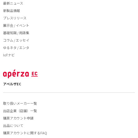
最新ニュース
新製品情報
プレスリリース
展示会 / イベント
基礎知識 / 用語集
コラム / エッセイ
ゆるネタ / エンタ
IoTナビ
アペルザEC
取り扱いメーカー一覧
出店企業（店舗）一覧
購買アカウント申請
出品について
購買アカウントに関するFAQ