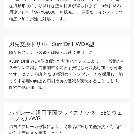
な刃形形状により良好な壁面精度が得られます。 ●低切込み
用途として「WFX08000」を拡充。 豊富なラインアップで
幅広い加工用途に対応します。
刃先交換ドリル SumiDrill WDX型
鋼からステンレス鋼・鋳鉄・非鉄金属加工に！
●SumiDrill WDX型は優れた切削バランスにより、 一般鋼から
ステンレス鋼まで被削材を問わず安定した穴あけ加工が可能
です。 また、独創的な３種類のチップブレーカを採用し、切
りくず処理の向上と切削抵抗の低減を実現することにより、
剛性の低い加工状...
ハイレーキ汎用正面フライスカッタ SEC-ウェ
ーブミル WG...
独自のブレーカ形状により、従来品に対して低抵抗・高品位
の仕上面粗さを実現しました。