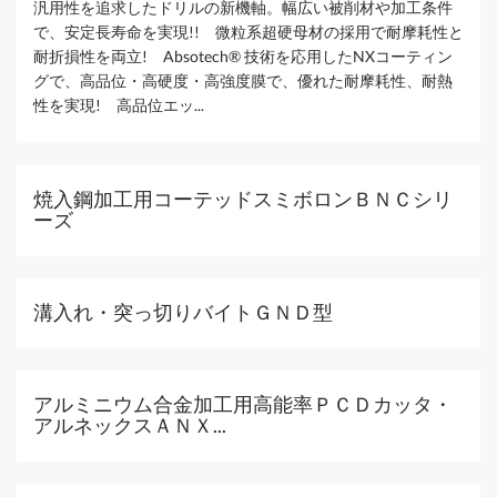
汎用性を追求したドリルの新機軸。幅広い被削材や加工条件
で、安定長寿命を実現!! 微粒系超硬母材の採用で耐摩耗性と
耐折損性を両立! Absotech® 技術を応用したNXコーティン
グで、高品位・高硬度・高強度膜で、優れた耐摩耗性、耐熱
性を実現! 高品位エッ...
焼入鋼加工用コーテッドスミボロンＢＮＣシリ
ーズ
溝入れ・突っ切りバイトＧＮＤ型
アルミニウム合金加工用高能率ＰＣＤカッタ・
アルネックスＡＮＸ...