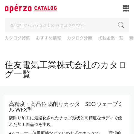
カタログ特集
おすすめ情報
カタログ分類
掲載企業一覧
新
住友電気工業株式会社のカタロ
グ一覧
高精度・高品位 隅削りカッタ SEC-ウェーブミ
ル WFX型
隅削り加工に最適化されたチップ形状と高精度なボディで優
れた加工面品位を実現
●４コーナー使用可能なビス止め方式のカッタで、 理想的