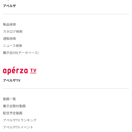
アペルザ
製品検索
カタログ検索
通販検索
ニュース検索
展示会DB(データベース)
アペルザTV
動画一覧
展示会取材動画
配信予定動画
アペルザTV ランキング
アペルザTV イベント