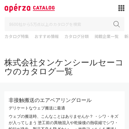
カタログ特集
おすすめ情報
カタログ分類
掲載企業一覧
新
株式会社タンケンシールセーコ
ウのカタログ一覧
非接触搬送のエアベアリングロール
デリケートなウェブ搬送に最適
ウェブの搬送時、こんなことはありませんか？ ・シワ・キズ
が入ってしまう 塗工前の異物混入や乾燥後の熱収縮でシワ・
蛇行が発生。製品不良を防ぎたい。 ・光学フィルムを搬送し