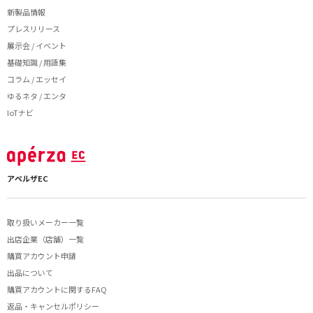
新製品情報
プレスリリース
展示会 / イベント
基礎知識 / 用語集
コラム / エッセイ
ゆるネタ / エンタ
IoTナビ
アペルザEC
取り扱いメーカー一覧
出店企業（店舗）一覧
購買アカウント申請
出品について
購買アカウントに関するFAQ
返品・キャンセルポリシー