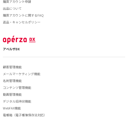
購買アカウント申請
出品について
購買アカウントに関するFAQ
返品・キャンセルポリシー
アペルザDX
顧客管理機能
メールマーケティング機能
名刺管理機能
コンテンツ管理機能
動画管理機能
デジタル招待状機能
WebFAX機能
電帳箱（電子帳簿保存法対応）