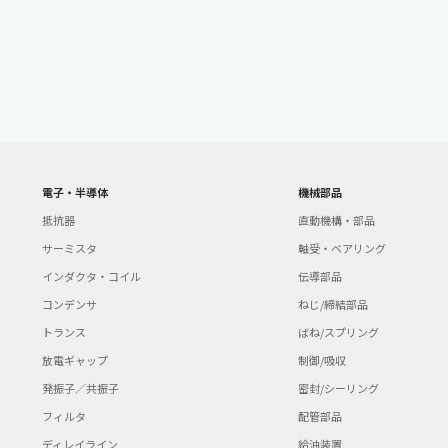
電子・半導体
機械部品
抵抗器
直動機構・部品
サーミスタ
軸受・ベアリング
インダクタ・コイル
伝導部品
コンデンサ
ねじ/締結部品
トランス
ばね/スプリング
放電ギャップ
制御/吸収
発振子／共振子
密封/シーリング
フィルタ
配管部品
ディレイライン
給油装置