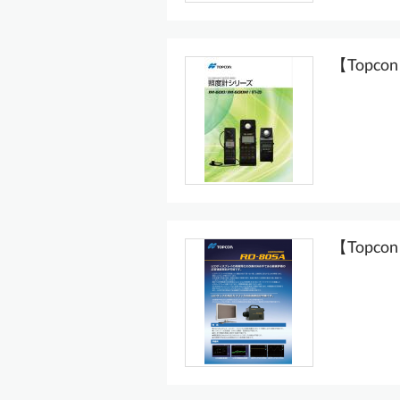
【Topco
【Topc