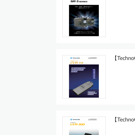
【Techn
【Techn