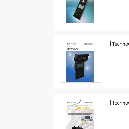
【Techn
【Techn