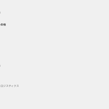
御
その他
備
・ロジスティクス