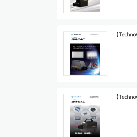
【Techn
【Techn