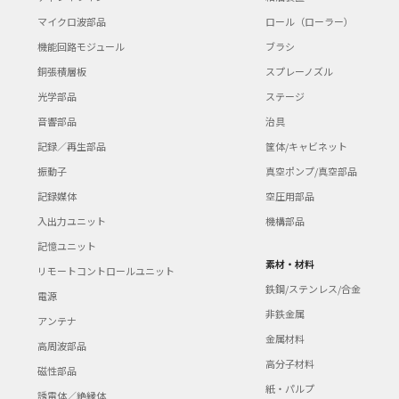
マイクロ波部品
ロール（ローラー）
機能回路モジュール
ブラシ
銅張積層板
スプレーノズル
光学部品
ステージ
音響部品
治具
記録／再生部品
筐体/キャビネット
振動子
真空ポンプ/真空部品
記録媒体
空圧用部品
入出力ユニット
機構部品
記憶ユニット
素材・材料
リモートコントロールユニット
鉄鋼/ステンレス/合金
電源
非鉄金属
アンテナ
金属材料
高周波部品
高分子材料
磁性部品
紙・パルプ
誘電体／絶縁体