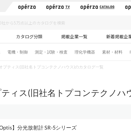
）
カタログ分類
掲載企業一覧
新着掲載企
機
電機・制御
測定・試験・検査
理化学機器
素材・材料
オプティス(旧社名トプコンテクノハウス)のカタログ一覧
ティス(旧社名トプコンテクノハ
oOptis】分光放射計 SR-5シリーズ