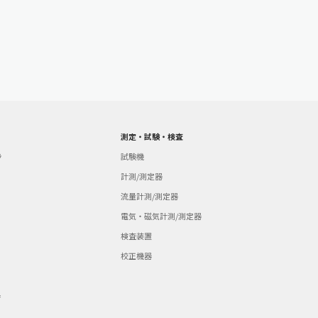
測定・試験・検査
ラ
試験機
計測/測定器
流量計測/測定器
電気・磁気計測/測定器
検査装置
校正機器
器