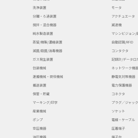
洗浄装置
モータ
分離・ろ過装置
アクチュエータ
撹拌・混合機器
減速機
純水製造装置
マシンビジョン/
蒸留/精製/濃縮装置
自動認識/RFID
滅菌/殺菌/消毒機器
コンタクタ
ガス発生装置
記録計/データロ
包装機械
ネットワーク機
運搬機械・荷役機械
静電気対策機器
搬送装置
電力保護機器
保管・貯蔵
コネクタ
マーキング/印字
プラグ／ジャッ
産業機械
ソケット
ポンプ
電線・ケーブル
空圧機器
圧着端子
油圧機器
端子台