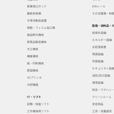
産業用ロボット
DINレール
基板実装機
その他電機・制
半導体製造装置
設備・消耗品・
樹脂・フィルム加工機
給排水設備
食品飲料機械
エネルギー設備
医薬品製造機械
水処理装置
木工機械
熱源設備
繊維機械
空調設備
紙・印刷機械
セキュリティ設
建設機械
消防/防災設備
3Dプリンタ
環境設備
冷却機器
物流・マテハン
IT・ソフト
クリーンルーム
試験・検査ソフト
安全用品
工作機械用ソフト
工具・測量器具