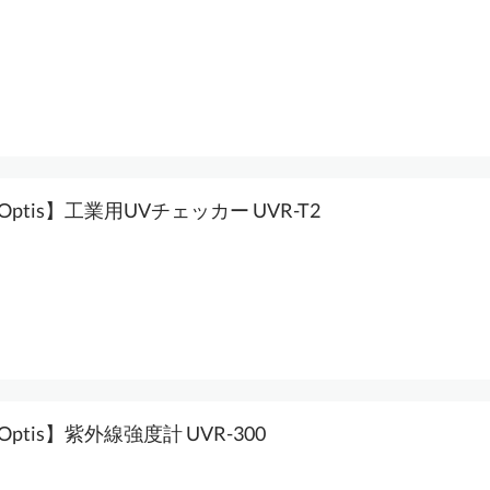
oOptis】工業用UVチェッカー UVR-T2
oOptis】紫外線強度計 UVR-300