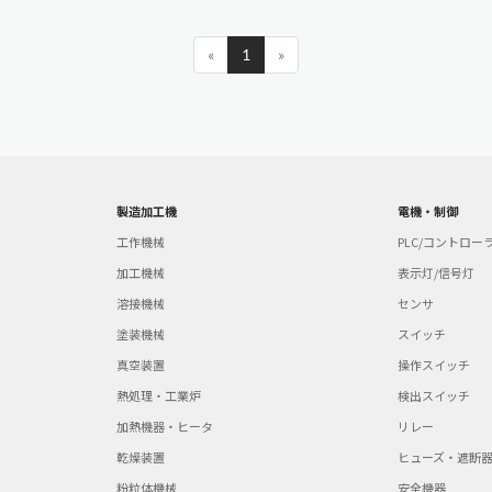
«
1
»
製造加工機
電機・制御
工作機械
PLC/コントロー
加工機械
表示灯/信号灯
溶接機械
センサ
塗装機械
スイッチ
真空装置
操作スイッチ
熱処理・工業炉
検出スイッチ
加熱機器・ヒータ
リレー
乾燥装置
ヒューズ・遮断
粉粒体機械
安全機器