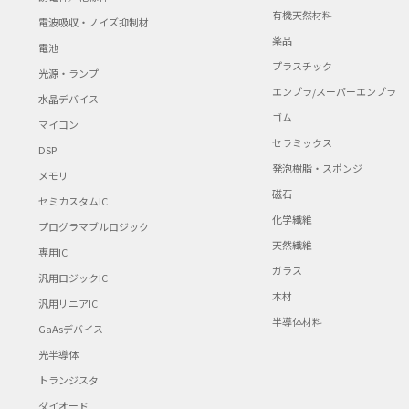
有機天然材料
電波吸収・ノイズ抑制材
薬品
電池
プラスチック
光源・ランプ
エンプラ/スーパーエンプラ
水晶デバイス
ゴム
マイコン
セラミックス
DSP
発泡樹脂・スポンジ
メモリ
磁石
セミカスタムIC
化学繊維
プログラマブルロジック
天然繊維
専用IC
ガラス
汎用ロジックIC
木材
汎用リニアIC
半導体材料
GaAsデバイス
光半導体
トランジスタ
ダイオード