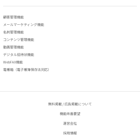
顧客管理機能
メールマーケティング機能
名刺管理機能
コンテンツ管理機能
動画管理機能
デジタル招待状機能
WebFAX機能
電帳箱（電子帳簿保存法対応）
無料掲載 / 広告掲載について
機能改善要望
運営会社
採用情報