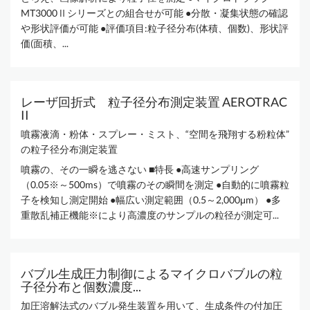
MT3000Ⅱシリーズとの組合せが可能 ●分散・凝集状態の確認
や形状評価が可能 ●評価項目:粒子径分布(体積、個数)、形状評
価(面積、...
レーザ回折式 粒子径分布測定装置 AEROTRAC
II
噴霧液滴・粉体・スプレー・ミスト、“空間を飛翔する粉粒体”
の粒子径分布測定装置
噴霧の、その一瞬を逃さない ■特長 ●高速サンプリング
（0.05※～500ms）で噴霧のその瞬間を測定 ●自動的に噴霧粒
子を検知し測定開始 ●幅広い測定範囲（0.5～2,000μm） ●多
重散乱補正機能※により高濃度のサンプルの粒径が測定可...
バブル生成圧力制御によるマイクロバブルの粒
子径分布と個数濃度...
加圧溶解法式のバブル発生装置を用いて、生成条件の付加圧