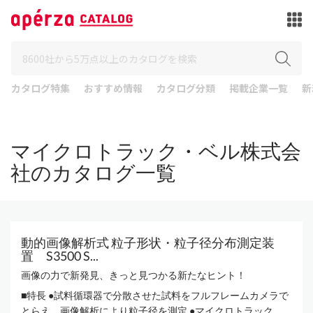
カタログ特集
おすすめ情報
カタログ分類
掲載企業一覧
新
マイクロトラック・ベル株式会
社のカタログ一覧
動的画像解析式 粒子形状・粒子径分布測定装
置 S3500 S...
画像の力で新発見、きっと見つかる新たなヒント！
■特長 ●試料循環器で分散させた試料をフルフレームカメラで
とらえ、画像解析により粒子径を測定 ●マイクロトラック