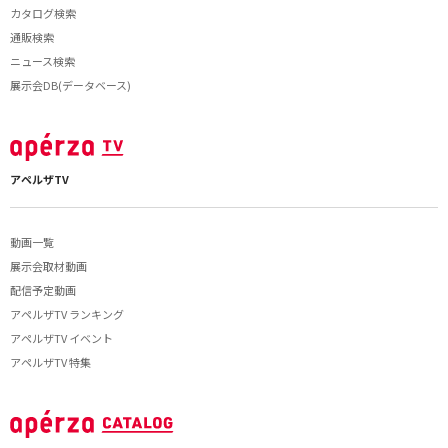
カタログ検索
通販検索
ニュース検索
展示会DB(データベース)
アペルザTV
動画一覧
展示会取材動画
配信予定動画
アペルザTV ランキング
アペルザTV イベント
アペルザTV 特集