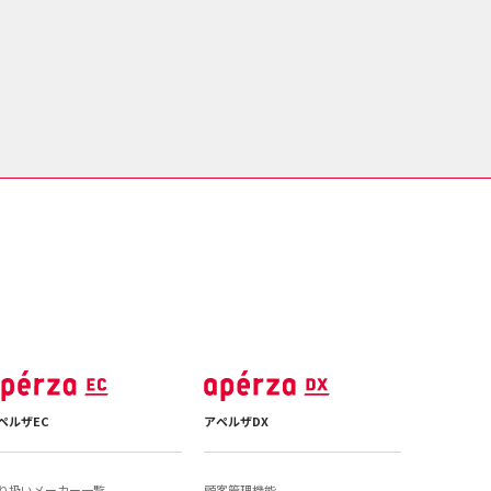
ペルザEC
アペルザDX
り扱いメーカー一覧
顧客管理機能