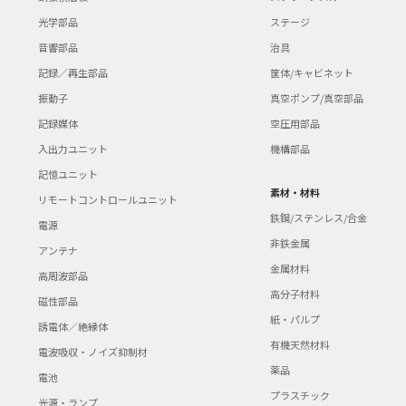
光学部品
ステージ
音響部品
治具
記録／再生部品
筐体/キャビネット
振動子
真空ポンプ/真空部品
記録媒体
空圧用部品
入出力ユニット
機構部品
記憶ユニット
素材・材料
リモートコントロールユニット
鉄鋼/ステンレス/合金
電源
非鉄金属
アンテナ
金属材料
高周波部品
高分子材料
磁性部品
紙・パルプ
誘電体／絶縁体
有機天然材料
電波吸収・ノイズ抑制材
薬品
電池
プラスチック
光源・ランプ