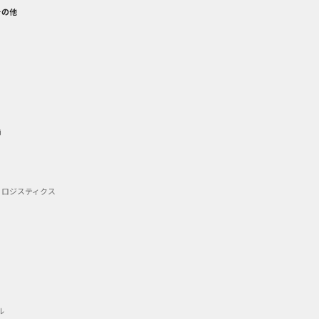
その他
備
・ロジスティクス
ル