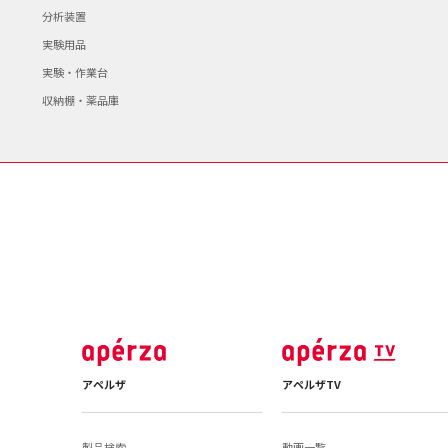
分析装置
実験用品
実験・作業台
収納棚・薬品庫
アペルザ
アペルザTV
製品検索
動画一覧