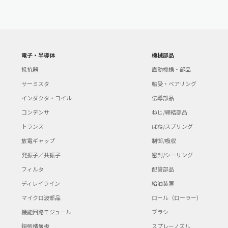
電子・半導体
機械部品
抵抗器
直動機構・部品
サーミスタ
軸受・ベアリング
インダクタ・コイル
伝導部品
コンデンサ
ねじ/締結部品
トランス
ばね/スプリング
放電ギャップ
制御/吸収
発振子／共振子
密封/シーリング
フィルタ
配管部品
ディレイライン
給油装置
マイクロ波部品
ロール（ローラー）
機能回路モジュール
ブラシ
銅張積層板
スプレーノズル