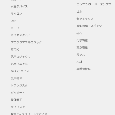
エンプラ/スーパーエンプラ
水晶デバイス
ゴム
マイコン
セラミックス
DSP
発泡樹脂・スポンジ
メモリ
磁石
セミカスタムIC
化学繊維
プログラマブルロジック
天然繊維
専用IC
ガラス
汎用ロジックIC
木材
汎用リニアIC
半導体材料
GaAsデバイス
光半導体
トランジスタ
ダイオード
撮像素子
サイリスタ
複合ディスクリートデバイス