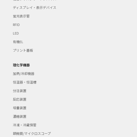
ディスプレイ・表示デバイス
蛍光表示管
RFID
LED
有機EL
プリント基板
理化学機器
加熱/冷却機器
恒温器・恒温槽
分注装置
反応装置
培養装置
濃縮装置
冷凍・冷蔵保管
顕微鏡/マイクロスコープ