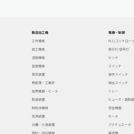
製造加工機
電機・制御
工作機械
PLC/コントロー
加工機械
表示灯/信号灯
溶接機械
センサ
塗装機械
スイッチ
真空装置
操作スイッチ
熱処理・工業炉
検出スイッチ
加熱機器・ヒータ
リレー
乾燥装置
ヒューズ・遮断
粉粒体機械
安全機器
洗浄装置
モータ
分離・ろ過装置
アクチュエータ
撹拌・混合機器
減速機