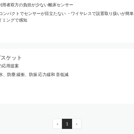
利用者双方の負担が少ない離床センサー
・コンパクトでセンサーが目立たない ・ワイヤレスで設置取り扱いが簡単
イミングで感知
ガスケット
の応用提案
水、防塵 緩衝、防振 応力緩和 音低減
«
1
»