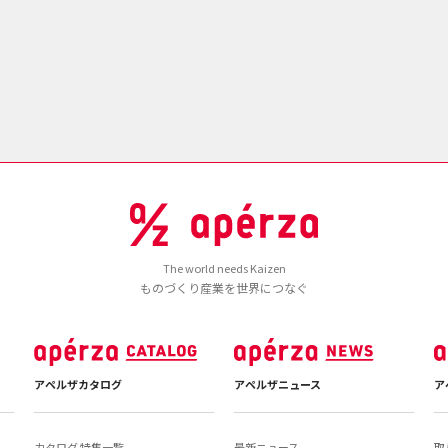
The world needs Kaizen
ものづくり産業を世界につなぐ
アペルザカタログ
アペルザニュース
ア
カタログ 特集一覧
最新ニュース
取