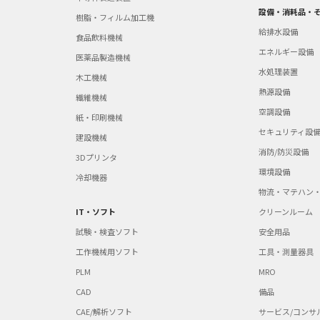
設備・消耗品・
樹脂・フィルム加工機
給排水設備
食品飲料機械
エネルギー設備
医薬品製造機械
水処理装置
木工機械
熱源設備
繊維機械
空調設備
紙・印刷機械
セキュリティ設
建設機械
消防/防災設備
3Dプリンタ
環境設備
冷却機器
物流・マテハン
IT・ソフト
クリーンルーム
試験・検査ソフト
安全用品
工作機械用ソフト
工具・測量器具
PLM
MRO
CAD
備品
CAE/解析ソフト
サービス/コンサ