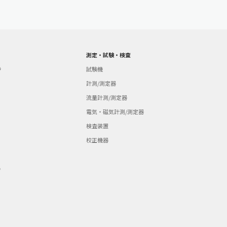
測定・試験・検査
ラ
試験機
計測/測定器
流量計測/測定器
電気・磁気計測/測定器
検査装置
校正機器
器