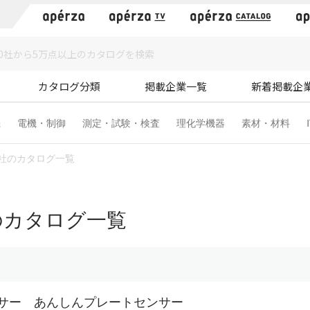
）
カタログ分類
掲載企業一覧
新着掲載企
機
電機・制御
測定・試験・検査
理化学機器
素材・材料
社のカタログ一覧
のカタログ一覧
サー あんしんプレートセンサー