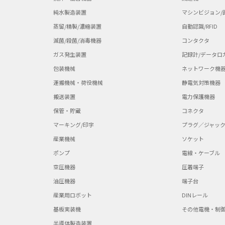
純水製造装置
マシンビジョン/
蒸留/精製/濃縮装置
自動認識/RFID
滅菌/殺菌/消毒機器
コンタクタ
ガス発生装置
記録計/データロ
包装機械
ネットワーク機
運搬機械・荷役機械
静電気対策機器
搬送装置
電力保護機器
保管・貯蔵
コネクタ
マーキング/印字
プラグ／ジャッ
産業機械
ソケット
ポンプ
電線・ケーブル
空圧機器
圧着端子
油圧機器
端子台
産業用ロボット
DINレール
基板実装機
その他電機・制
半導体製造装置