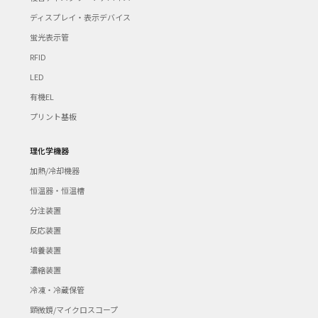
ディスプレイ・表示デバイス
蛍光表示管
RFID
LED
有機EL
プリント基板
理化学機器
加熱/冷却機器
恒温器・恒温槽
分注装置
反応装置
培養装置
濃縮装置
冷凍・冷蔵保管
顕微鏡/マイクロスコープ