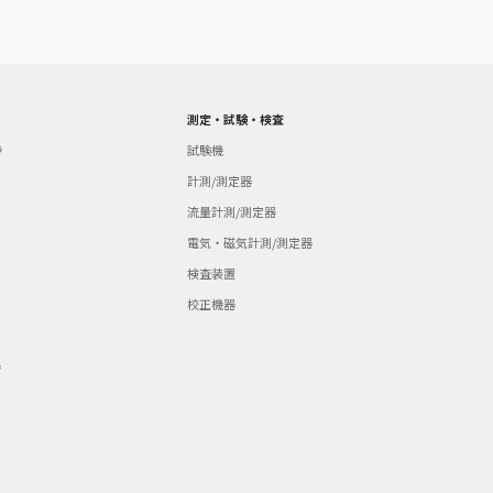
測定・試験・検査
ラ
試験機
計測/測定器
流量計測/測定器
電気・磁気計測/測定器
検査装置
校正機器
器