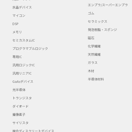
エンプラ/スーパーエンプラ
水晶デバイス
ゴム
マイコン
セラミックス
DSP
発泡樹脂・スポンジ
メモリ
磁石
セミカスタムIC
化学繊維
プログラマブルロジック
天然繊維
専用IC
ガラス
汎用ロジックIC
木材
汎用リニアIC
半導体材料
GaAsデバイス
光半導体
トランジスタ
ダイオード
撮像素子
サイリスタ
複合ディスクリートデバイス