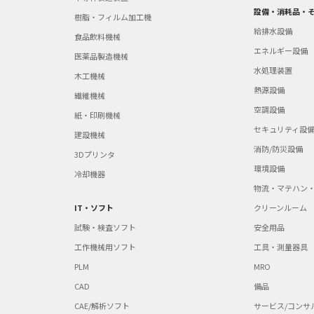
設備・消耗品・
樹脂・フィルム加工機
給排水設備
食品飲料機械
エネルギー設備
医薬品製造機械
水処理装置
木工機械
熱源設備
繊維機械
空調設備
紙・印刷機械
セキュリティ設
建設機械
消防/防災設備
3Dプリンタ
環境設備
冷却機器
物流・マテハン
IT・ソフト
クリーンルーム
試験・検査ソフト
安全用品
工作機械用ソフト
工具・測量器具
PLM
MRO
CAD
備品
CAE/解析ソフト
サービス/コンサ