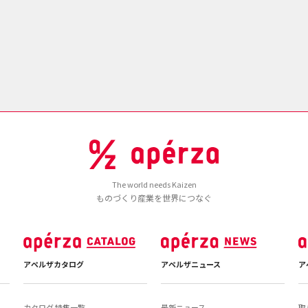
The world needs Kaizen
ものづくり産業を世界につなぐ
アペルザカタログ
アペルザニュース
ア
カタログ 特集一覧
最新ニュース
取