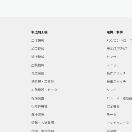
製造加工機
電機・制御
工作機械
PLC/コントロー
加工機械
表示灯/信号灯
溶接機械
センサ
塗装機械
スイッチ
真空装置
操作スイッチ
熱処理・工業炉
検出スイッチ
加熱機器・ヒータ
リレー
乾燥装置
ヒューズ・遮断
粉粒体機械
安全機器
洗浄装置
モータ
分離・ろ過装置
アクチュエータ
撹拌・混合機器
減速機