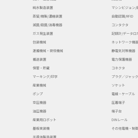
純水製造装置
マシンビジョン/
蒸留/精製/濃縮装置
自動認識/RFID
滅菌/殺菌/消毒機器
コンタクタ
ガス発生装置
記録計/データロ
包装機械
ネットワーク機
運搬機械・荷役機械
静電気対策機器
搬送装置
電力保護機器
保管・貯蔵
コネクタ
マーキング/印字
プラグ／ジャッ
産業機械
ソケット
ポンプ
電線・ケーブル
空圧機器
圧着端子
油圧機器
端子台
産業用ロボット
DINレール
基板実装機
その他電機・制
半導体製造装置