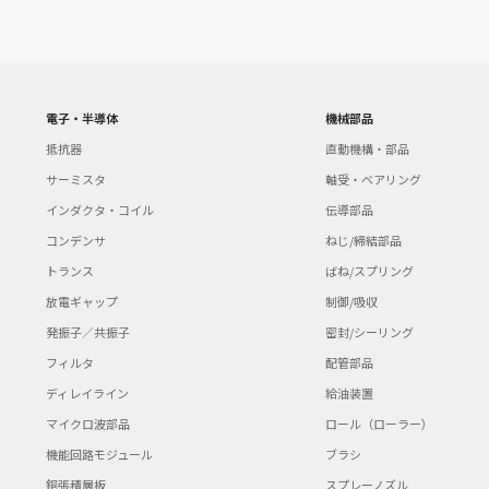
電子・半導体
機械部品
抵抗器
直動機構・部品
サーミスタ
軸受・ベアリング
インダクタ・コイル
伝導部品
コンデンサ
ねじ/締結部品
トランス
ばね/スプリング
放電ギャップ
制御/吸収
発振子／共振子
密封/シーリング
フィルタ
配管部品
ディレイライン
給油装置
マイクロ波部品
ロール（ローラー）
機能回路モジュール
ブラシ
銅張積層板
スプレーノズル