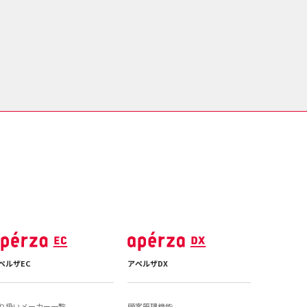
ペルザEC
アペルザDX
り扱いメーカー一覧
顧客管理機能