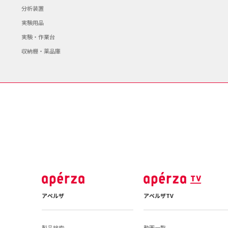
分析装置
実験用品
実験・作業台
収納棚・薬品庫
アペルザ
アペルザTV
製品検索
動画一覧