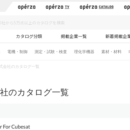
）
カタログ分類
掲載企業一覧
新着掲載企
機
電機・制御
測定・試験・検査
理化学機器
素材・材料
式会社のカタログ一覧
会社のカタログ一覧
r For Cubesat