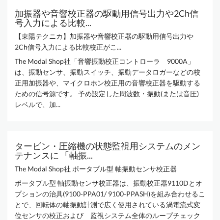
加振器や音響校正器の駆動用信号出力や2Ch信
号入力による比較...
【東陽テクニカ】加振器や音響校正器の駆動用信号出力や
2Ch信号入力による比較校正がこ...
The Modal Shop社「音響振動校正コントローラ 9000A」
は、振動センサ、振動スイッチ、振動データロガーなどの校
正用加振器や、マイクロホン校正用の音響校正器を駆動する
ための信号源です。 予め設定した周波数・振動(または音圧)
レベルで、加...
タービン・圧縮機の状態監視用システムのメン
テナンスに 「軸振...
The Modal Shop社 ポータブル型 軸振動センサ校正器
ポータブル型 軸振動センサ校正器は、振動校正器9110Dとオ
プションの治具(9100-PPA01/ 9100-PPASH)を組み合わせるこ
とで、回転体の軸振動計測で広く使用されている渦電流式変
位センサの校正および 監視システム全体のループチェック