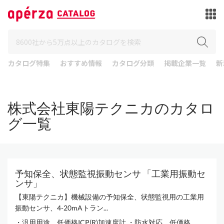
カタログ特集
おすすめ情報
カタログ分類
掲載企業一覧
新
株式会社東陽テクニカのカタロ
グ一覧
予知保全、状態監視振動センサ 「工業用振動セ
ンサ」
【東陽テクニカ】機械設備の予知保全、状態監視用の工業用
振動センサ、4-20mAトラン...
・汎用用途 低価格ICP(R)加速度計 ・防水対応 低価格