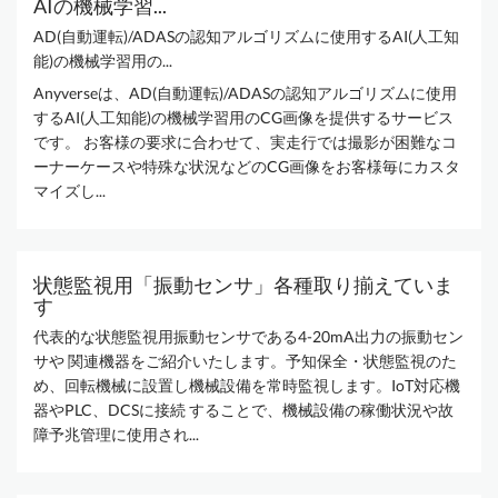
AIの機械学習...
AD(自動運転)/ADASの認知アルゴリズムに使用するAI(人工知
能)の機械学習用の...
Anyverseは、AD(自動運転)/ADASの認知アルゴリズムに使用
するAI(人工知能)の機械学習用のCG画像を提供するサービス
です。 お客様の要求に合わせて、実走行では撮影が困難なコ
ーナーケースや特殊な状況などのCG画像をお客様毎にカスタ
マイズし...
状態監視用「振動センサ」各種取り揃えていま
す
代表的な状態監視用振動センサである4-20mA出力の振動セン
サや 関連機器をご紹介いたします。予知保全・状態監視のた
め、回転機械に設置し機械設備を常時監視します。IoT対応機
器やPLC、DCSに接続 することで、機械設備の稼働状況や故
障予兆管理に使用され...