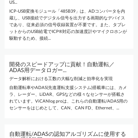
US...
ICP-USB変換モジュール「485B39」は、ADコンバータを内
蔵し、USB接続でデジタル信号を出力する画期的なデバイス
であり、従来必須の信号収録装置が不要です。また、タブレ
ットからのUSB給電でICP®対応の加速度計やマイクロホンが
駆動するため、接続...
開発のスピードアップに貢献！自動運転／
ADAS用データロガー...
データ解析における工数の大幅な削減と効率化を実現
自動運転車やADAS(先進運転支援システム)搭載車には、カメ
ラ、レーダー、LiDAR、GPSなどの様々なセンサーが搭載さ
れています。ViCANlog proは、これらの自動運転/ADAS用の
センサーをはじめとして、CAN、CAN FD、Ethernet、...
自動運転/ADASの認知アルゴリズムに使用する