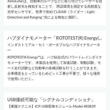
XenoLidarは、自動車のルーフなどに取り付けてレーザーを照
射し反射光を検知することで、 周辺環境を測定する高精度な
光学センサです。 世界で初めてLiDAR（ライダー：Light
Detection and Ranging “光による検知と測距”...
ハブダイナモメーター「ROTOTEST(R) Energy(...
インダストリアル・セミ・ポータブルなハブダイナモメータ
ー
ROTOTEST® Energy™は、ハブ結合式のパワートレインダイナ
モメーターです。 本製品を使用して加速試験、制動試験、モ
ード走行試験など自動車の各種試験を行うことができます。
台車構造をとっているためピット工事が不要で、様々な場所
で使用いただく...
USB接続可能な「シグナルコンディショナ」
【東陽テクニカ】ICP-USB変換モジュール Model 485B39