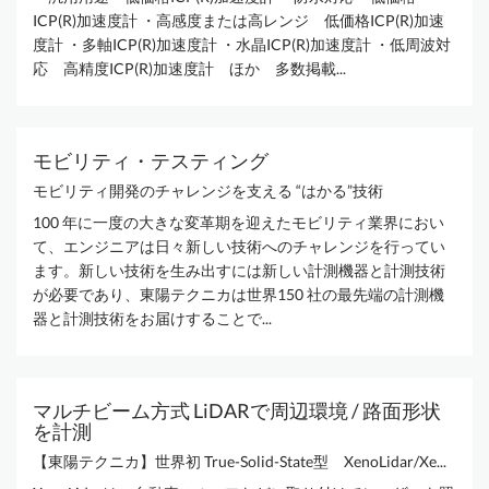
ICP(R)加速度計 ・高感度または高レンジ 低価格ICP(R)加速
度計 ・多軸ICP(R)加速度計 ・水晶ICP(R)加速度計 ・低周波対
応 高精度ICP(R)加速度計 ほか 多数掲載...
モビリティ・テスティング
モビリティ開発のチャレンジを支える “はかる”技術
100 年に一度の大きな変革期を迎えたモビリティ業界におい
て、エンジニアは日々新しい技術へのチャレンジを行ってい
ます。新しい技術を生み出すには新しい計測機器と計測技術
が必要であり、東陽テクニカは世界150 社の最先端の計測機
器と計測技術をお届けすることで...
マルチビーム方式 LiDARで周辺環境 / 路面形状
を計測
【東陽テクニカ】世界初 True-Solid-State型 XenoLidar/Xe...