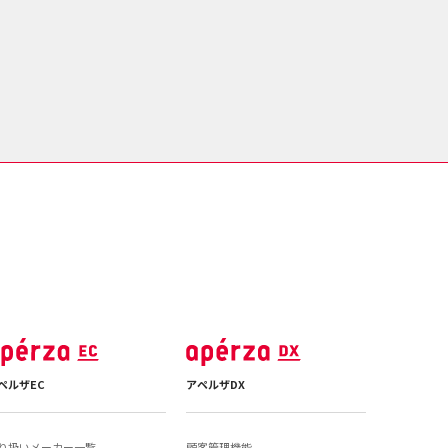
ペルザEC
アペルザDX
り扱いメーカー一覧
顧客管理機能