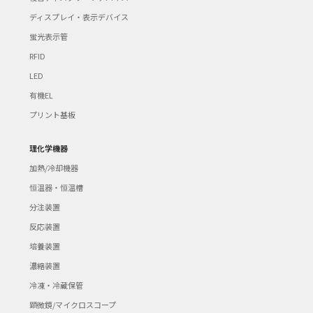
ディスプレイ・表示デバイス
蛍光表示管
RFID
LED
有機EL
プリント基板
理化学機器
加熱/冷却機器
恒温器・恒温槽
分注装置
反応装置
培養装置
濃縮装置
冷凍・冷蔵保管
顕微鏡/マイクロスコープ