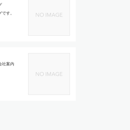
グ
グです。
会社案内