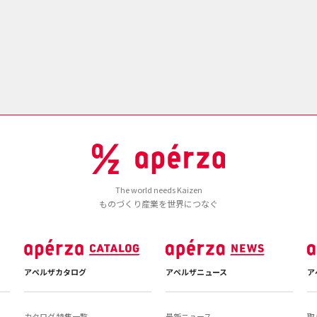
The world needs Kaizen
ものづくり産業を世界につなぐ
アペルザカタログ
アペルザニュース
ア
カタログ 特集一覧
最新ニュース
取