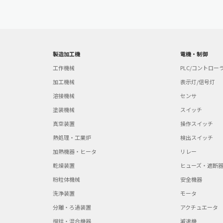
製造加工機
電機・制御
工作機械
PLC/コントロー
加工機械
表示灯/信号灯
溶接機械
センサ
塗装機械
スイッチ
真空装置
操作スイッチ
熱処理・工業炉
検出スイッチ
加熱機器・ヒータ
リレー
乾燥装置
ヒューズ・遮断
粉粒体機械
安全機器
洗浄装置
モータ
分離・ろ過装置
アクチュエータ
撹拌・混合機器
減速機