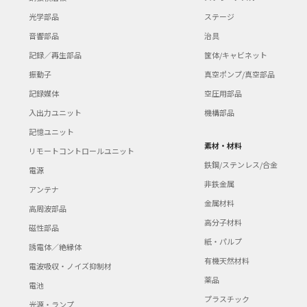
光学部品
ステージ
音響部品
治具
記録／再生部品
筐体/キャビネット
振動子
真空ポンプ/真空部品
記録媒体
空圧用部品
入出力ユニット
機構部品
記憶ユニット
素材・材料
リモートコントロールユニット
鉄鋼/ステンレス/合金
電源
非鉄金属
アンテナ
金属材料
高周波部品
高分子材料
磁性部品
紙・パルプ
誘電体／絶縁体
有機天然材料
電波吸収・ノイズ抑制材
薬品
電池
プラスチック
光源・ランプ