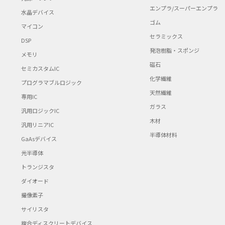
エンプラ/スーパーエンプラ
水晶デバイス
ゴム
マイコン
セラミックス
DSP
発泡樹脂・スポンジ
メモリ
磁石
セミカスタムIC
化学繊維
プログラマブルロジック
天然繊維
専用IC
ガラス
汎用ロジックIC
木材
汎用リニアIC
半導体材料
GaAsデバイス
光半導体
トランジスタ
ダイオード
撮像素子
サイリスタ
複合ディスクリートデバイス