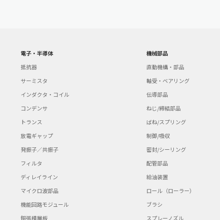
電子・半導体
機械部品
抵抗器
直動機構・部品
サーミスタ
軸受・ベアリング
インダクタ・コイル
伝導部品
コンデンサ
ねじ/締結部品
トランス
ばね/スプリング
放電ギャップ
制御/吸収
発振子／共振子
密封/シーリング
フィルタ
配管部品
ディレイライン
給油装置
マイクロ波部品
ロール（ローラー）
機能回路モジュール
ブラシ
銅張積層板
スプレーノズル