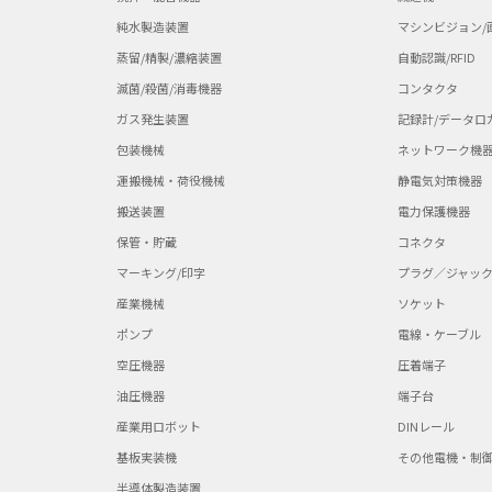
純水製造装置
マシンビジョン/
蒸留/精製/濃縮装置
自動認識/RFID
滅菌/殺菌/消毒機器
コンタクタ
ガス発生装置
記録計/データロ
包装機械
ネットワーク機
運搬機械・荷役機械
静電気対策機器
搬送装置
電力保護機器
保管・貯蔵
コネクタ
マーキング/印字
プラグ／ジャッ
産業機械
ソケット
ポンプ
電線・ケーブル
空圧機器
圧着端子
油圧機器
端子台
産業用ロボット
DINレール
基板実装機
その他電機・制
半導体製造装置