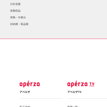
分析装置
実験用品
実験・作業台
収納棚・薬品庫
アペルザ
アペルザTV
製品検索
動画一覧