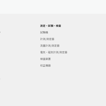
測定・試験・検査
ラ
試験機
計測/測定器
流量計測/測定器
電気・磁気計測/測定器
検査装置
校正機器
器