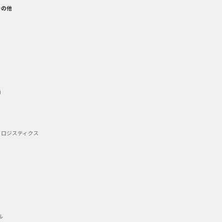
その他
備
・ロジスティクス
ル