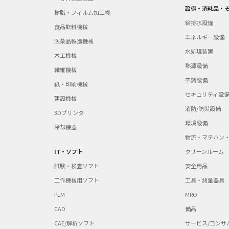
設備・消耗品・
樹脂・フィルム加工機
給排水設備
食品飲料機械
エネルギー設備
医薬品製造機械
水処理装置
木工機械
熱源設備
繊維機械
空調設備
紙・印刷機械
セキュリティ設
建設機械
消防/防災設備
3Dプリンタ
環境設備
冷却機器
物流・マテハン
IT・ソフト
クリーンルーム
試験・検査ソフト
安全用品
工作機械用ソフト
工具・測量器具
PLM
MRO
CAD
備品
CAE/解析ソフト
サービス/コンサ