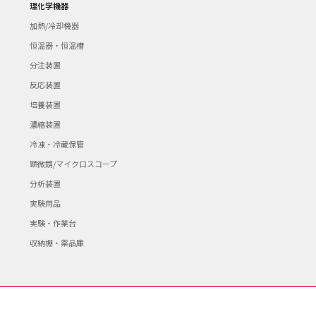
理化学機器
加熱/冷却機器
恒温器・恒温槽
分注装置
反応装置
培養装置
濃縮装置
冷凍・冷蔵保管
顕微鏡/マイクロスコープ
分析装置
実験用品
実験・作業台
収納棚・薬品庫