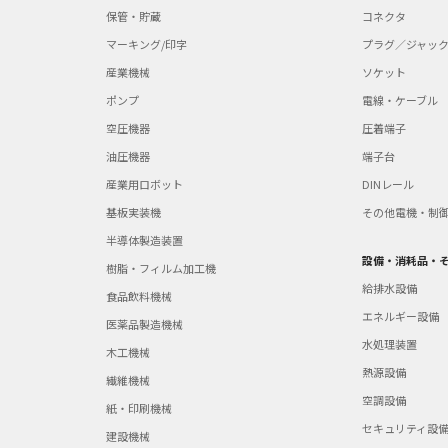
保管・貯蔵
コネクタ
マーキング/印字
プラグ／ジャッ
産業機械
ソケット
ポンプ
電線・ケーブル
空圧機器
圧着端子
油圧機器
端子台
産業用ロボット
DINレール
基板実装機
その他電機・制
半導体製造装置
設備・消耗品・
樹脂・フィルム加工機
給排水設備
食品飲料機械
エネルギー設備
医薬品製造機械
水処理装置
木工機械
熱源設備
繊維機械
空調設備
紙・印刷機械
セキュリティ設
建設機械