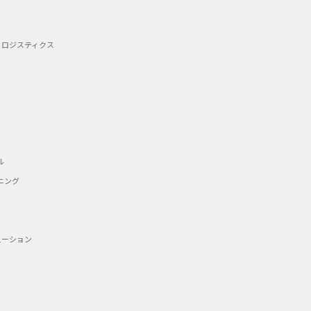
・ロジスティクス
ル
ニング
ューション