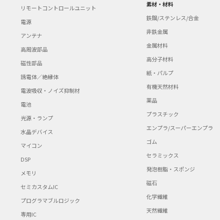
素材・材料
リモートコントロールユニット
鉄鋼/ステンレス/合金
電源
非鉄金属
アンテナ
金属材料
高周波部品
高分子材料
磁性部品
紙・パルプ
誘電体／絶縁体
有機天然材料
電波吸収・ノイズ抑制材
薬品
電池
プラスチック
光源・ランプ
エンプラ/スーパーエンプラ
水晶デバイス
ゴム
マイコン
セラミックス
DSP
発泡樹脂・スポンジ
メモリ
磁石
セミカスタムIC
化学繊維
プログラマブルロジック
天然繊維
専用IC