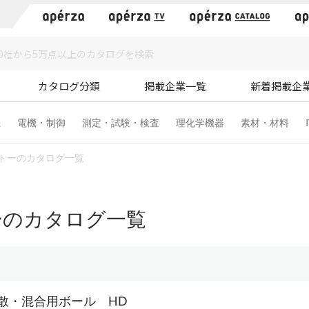
）
カタログ分類
掲載企業一覧
新着掲載企
機
電機・制御
測定・試験・検査
理化学機器
素材・材料
トーのカタログ一覧
ーのカタログ一覧
散・混合用ボール HD