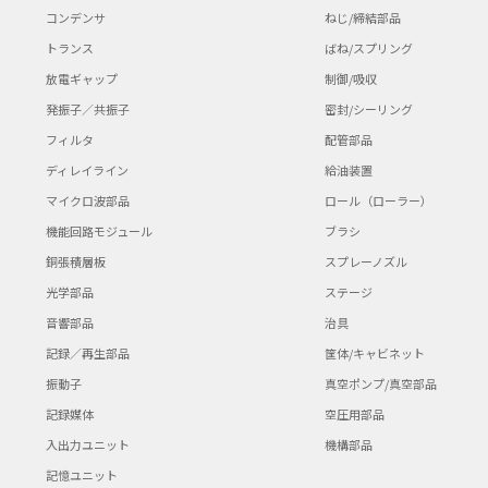
コンデンサ
ねじ/締結部品
トランス
ばね/スプリング
放電ギャップ
制御/吸収
発振子／共振子
密封/シーリング
フィルタ
配管部品
ディレイライン
給油装置
マイクロ波部品
ロール（ローラー）
機能回路モジュール
ブラシ
銅張積層板
スプレーノズル
光学部品
ステージ
音響部品
治具
記録／再生部品
筐体/キャビネット
振動子
真空ポンプ/真空部品
記録媒体
空圧用部品
入出力ユニット
機構部品
記憶ユニット