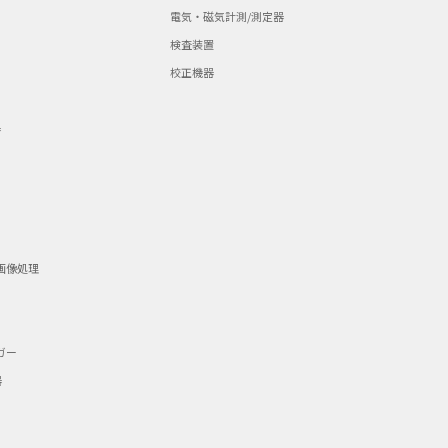
電気・磁気計測/測定器
検査装置
校正機器
器
画像処理
ガー
器