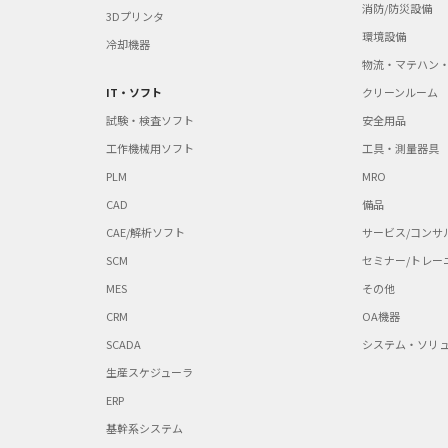
消防/防災設備
3Dプリンタ
環境設備
冷却機器
物流・マテハン
IT・ソフト
クリーンルーム
試験・検査ソフト
安全用品
工作機械用ソフト
工具・測量器具
PLM
MRO
CAD
備品
CAE/解析ソフト
サービス/コンサ
SCM
セミナー/トレー
MES
その他
CRM
OA機器
SCADA
システム・ソリ
生産スケジューラ
ERP
基幹系システム