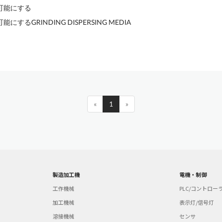
可能にする
にするGRINDING DISPERSING MEDIA
«
1
»
製造加工機
電機・制御
工作機械
PLC/コントロー
加工機械
表示灯/信号灯
溶接機械
センサ