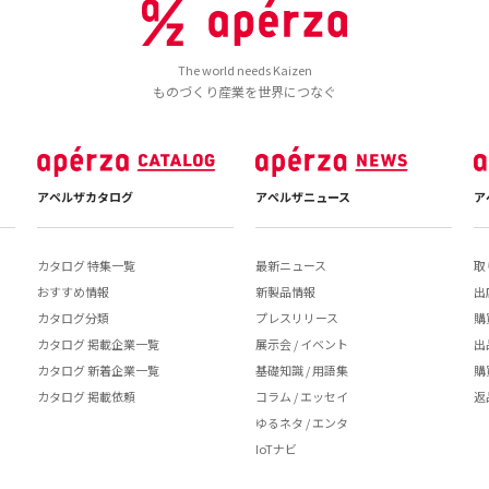
The world needs Kaizen
ものづくり産業を世界につなぐ
アペルザカタログ
アペルザニュース
ア
カタログ 特集一覧
最新ニュース
取
おすすめ情報
新製品情報
出
カタログ分類
プレスリリース
購
カタログ 掲載企業一覧
展示会 / イベント
出
カタログ 新着企業一覧
基礎知識 / 用語集
購
カタログ 掲載依頼
コラム / エッセイ
返
ゆるネタ / エンタ
IoTナビ