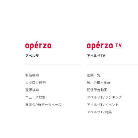
アペルザ
アペルザTV
製品検索
動画一覧
カタログ検索
展示会取材動画
通販検索
配信予定動画
ニュース検索
アペルザTV ランキング
展示会DB(データベース)
アペルザTV イベント
アペルザTV 特集