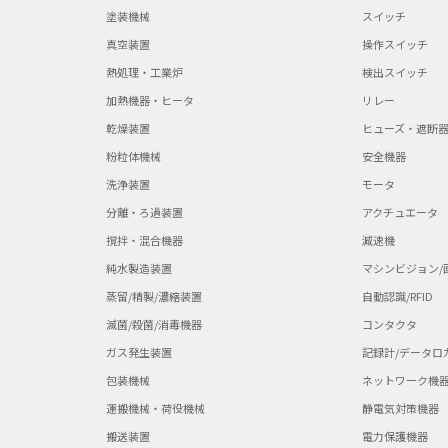
塗装機械
スイッチ
真空装置
操作スイッチ
熱処理・工業炉
検出スイッチ
加熱機器・ヒータ
リレー
乾燥装置
ヒューズ・遮断
粉粒体機械
安全機器
洗浄装置
モータ
分離・ろ過装置
アクチュエータ
撹拌・混合機器
減速機
純水製造装置
マシンビジョン/
蒸留/精製/濃縮装置
自動認識/RFID
滅菌/殺菌/消毒機器
コンタクタ
ガス発生装置
記録計/データロ
包装機械
ネットワーク機
運搬機械・荷役機械
静電気対策機器
搬送装置
電力保護機器