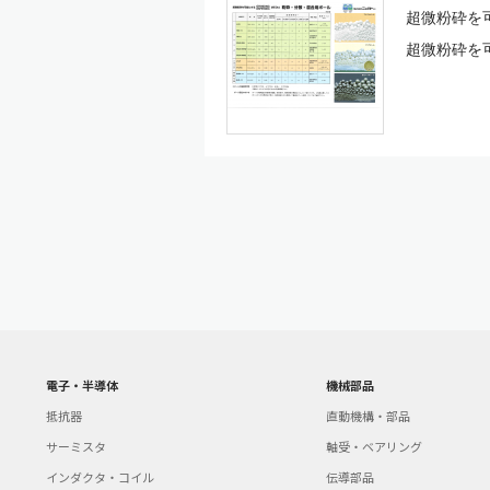
超微粉砕を
超微粉砕を可能
電子・半導体
機械部品
抵抗器
直動機構・部品
サーミスタ
軸受・ベアリング
インダクタ・コイル
伝導部品