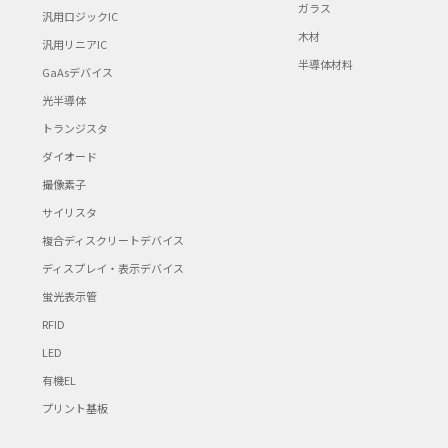
ガラス
汎用ロジックIC
木材
汎用リニアIC
半導体材料
GaAsデバイス
光半導体
トランジスタ
ダイオード
撮像素子
サイリスタ
複合ディスクリートデバイス
ディスプレイ・表示デバイス
蛍光表示管
RFID
LED
有機EL
プリント基板