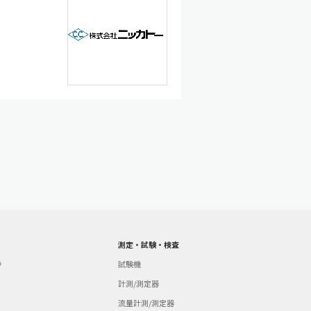
測定・試験・検査
ラ
試験機
計測/測定器
流量計測/測定器