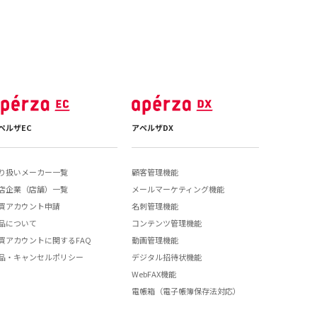
ペルザEC
アペルザDX
り扱いメーカー一覧
顧客管理機能
店企業（店舗）一覧
メールマーケティング機能
買アカウント申請
名刺管理機能
品について
コンテンツ管理機能
買アカウントに関するFAQ
動画管理機能
品・キャンセルポリシー
デジタル招待状機能
WebFAX機能
電帳箱（電子帳簿保存法対応）