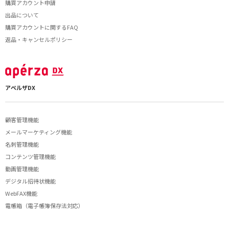
購買アカウント申請
出品について
購買アカウントに関するFAQ
返品・キャンセルポリシー
アペルザDX
顧客管理機能
メールマーケティング機能
名刺管理機能
コンテンツ管理機能
動画管理機能
デジタル招待状機能
WebFAX機能
電帳箱（電子帳簿保存法対応）