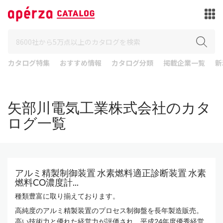
カタログ特集
おすすめ情報
カタログ分類
掲載企業一覧
新
矢部川電気工業株式会社のカタ
ログ一覧
アルミ精製制御装置 水素燃料適正診断装置 水素
燃料CO濃度計...
種類豊富に取り揃えております。
高純度のアルミ精製装置のプロセス制御盤を長年製造販売。
高い技術力と優れた経営力が評価され、平成24年度優秀経営