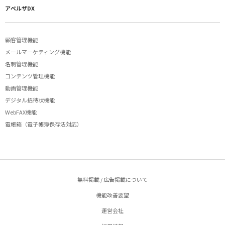
アペルザDX
顧客管理機能
メールマーケティング機能
名刺管理機能
コンテンツ管理機能
動画管理機能
デジタル招待状機能
WebFAX機能
電帳箱（電子帳簿保存法対応）
無料掲載 / 広告掲載について
機能改善要望
運営会社