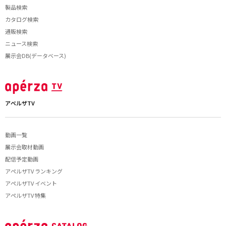
製品検索
カタログ検索
通販検索
ニュース検索
展示会DB(データベース)
アペルザTV
動画一覧
展示会取材動画
配信予定動画
アペルザTV ランキング
アペルザTV イベント
アペルザTV 特集